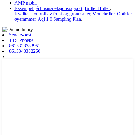
AMP mobil
Eksempel på husinspeksjonsrapport
,
Briller Briller
,
Kvalitetskontroll av frukt og grønnsaker
,
Vernebriller
,
Optiske
øyerammer
,
Aql 1.0 Sampling Plan
,
Send e-post
TTS-Phoebe
8613328783951
8613348382260
x