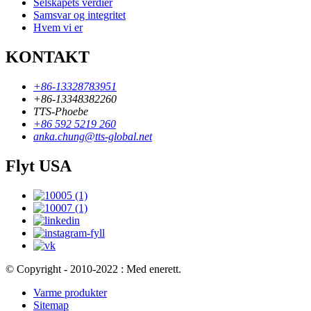
Selskapets verdier
Samsvar og integritet
Hvem vi er
KONTAKT
+86-13328783951
+86-13348382260
TTS-Phoebe
+86 592 5219 260
anka.chung@tts-global.net
Flyt USA
© Copyright - 2010-2022 : Med enerett.
Varme produkter
Sitemap