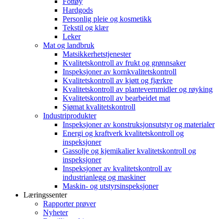
Fottøy
Hardgods
Personlig pleie og kosmetikk
Tekstil og klær
Leker
Mat og landbruk
Matsikkerhetstjenester
Kvalitetskontroll av frukt og grønnsaker
Inspeksjoner av kornkvalitetskontroll
Kvalitetskontroll av kjøtt og fjærkre
Kvalitetskontroll av plantevernmidler og røyking
Kvalitetskontroll av bearbeidet mat
Sjømat kvalitetskontroll
Industriprodukter
Inspeksjoner av konstruksjonsutstyr og materialer
Energi og kraftverk kvalitetskontroll og
inspeksjoner
Gassolje og kjemikalier kvalitetskontroll og
inspeksjoner
Inspeksjoner av kvalitetskontroll av
industrianlegg og maskiner
Maskin- og utstyrsinspeksjoner
Læringssenter
Rapporter prøver
Nyheter