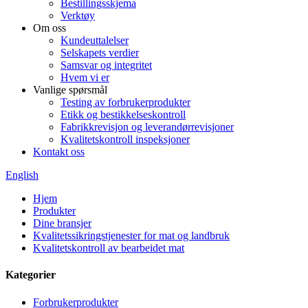
Bestillingsskjema
Verktøy
Om oss
Kundeuttalelser
Selskapets verdier
Samsvar og integritet
Hvem vi er
Vanlige spørsmål
Testing av forbrukerprodukter
Etikk og bestikkelseskontroll
Fabrikkrevisjon og leverandørrevisjoner
Kvalitetskontroll inspeksjoner
Kontakt oss
English
Hjem
Produkter
Dine bransjer
Kvalitetssikringstjenester for mat og landbruk
Kvalitetskontroll av bearbeidet mat
Kategorier
Forbrukerprodukter