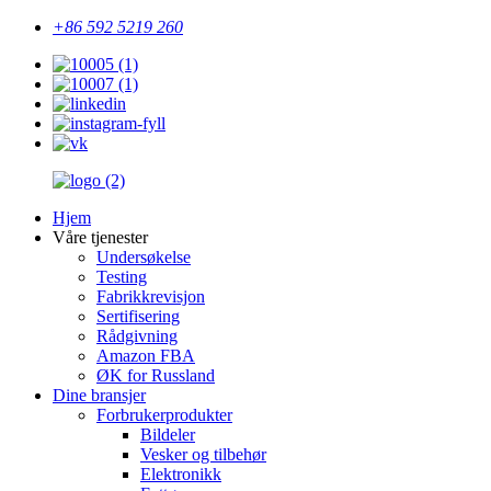
+86 592 5219 260
Hjem
Våre tjenester
Undersøkelse
Testing
Fabrikkrevisjon
Sertifisering
Rådgivning
Amazon FBA
ØK for Russland
Dine bransjer
Forbrukerprodukter
Bildeler
Vesker og tilbehør
Elektronikk