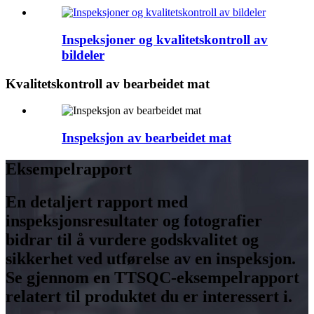
Inspeksjoner og kvalitetskontroll av
bildeler
Kvalitetskontroll av bearbeidet mat
Inspeksjon av bearbeidet mat
Eksempelrapport
En detaljert rapport med
inspeksjonsresultater og fotografier
bidrar til å vurdere godskvalitet og
sikkerhet ved utførelse av en inspeksjon.
Se gjennom en TTSQC-eksempelrapport
relatert til produktet du er interessert i.