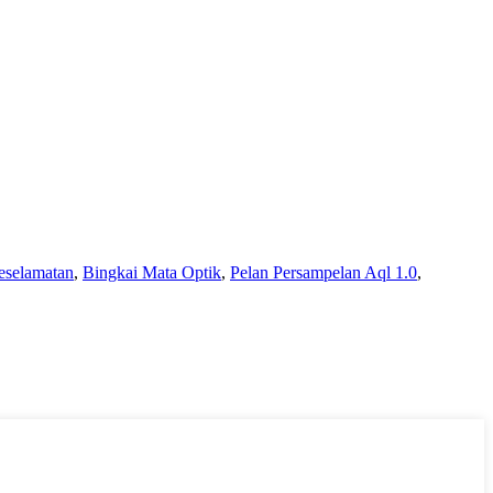
eselamatan
,
Bingkai Mata Optik
,
Pelan Persampelan Aql 1.0
,