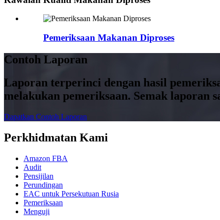
Pemeriksaan Makanan Diproses
Contoh Laporan
Laporan terperinci dengan hasil pemerik
melakukan pemeriksaan. Semak laporan s
Dapatkan Contoh Laporan
Perkhidmatan Kami
Amazon FBA
Audit
Pensijilan
Perundingan
EAC untuk Persekutuan Rusia
Pemeriksaan
Menguji