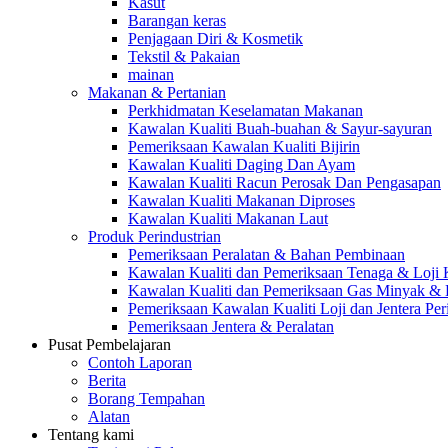
Kasut
Barangan keras
Penjagaan Diri & Kosmetik
Tekstil & Pakaian
mainan
Makanan & Pertanian
Perkhidmatan Keselamatan Makanan
Kawalan Kualiti Buah-buahan & Sayur-sayuran
Pemeriksaan Kawalan Kualiti Bijirin
Kawalan Kualiti Daging Dan Ayam
Kawalan Kualiti Racun Perosak Dan Pengasapan
Kawalan Kualiti Makanan Diproses
Kawalan Kualiti Makanan Laut
Produk Perindustrian
Pemeriksaan Peralatan & Bahan Pembinaan
Kawalan Kualiti dan Pemeriksaan Tenaga & Loji
Kawalan Kualiti dan Pemeriksaan Gas Minyak &
Pemeriksaan Kawalan Kualiti Loji dan Jentera Per
Pemeriksaan Jentera & Peralatan
Pusat Pembelajaran
Contoh Laporan
Berita
Borang Tempahan
Alatan
Tentang kami