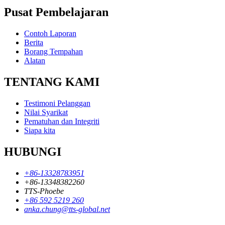
Pusat Pembelajaran
Contoh Laporan
Berita
Borang Tempahan
Alatan
TENTANG KAMI
Testimoni Pelanggan
Nilai Syarikat
Pematuhan dan Integriti
Siapa kita
HUBUNGI
+86-13328783951
+86-13348382260
TTS-Phoebe
+86 592 5219 260
anka.chung@tts-global.net