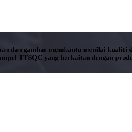
saan dan gambar membantu menilai kualiti
ampel TTSQC yang berkaitan dengan produ