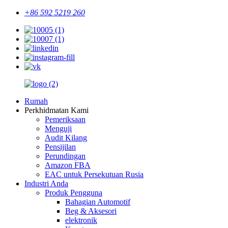
+86 592 5219 260
Rumah
Perkhidmatan Kami
Pemeriksaan
Menguji
Audit Kilang
Pensijilan
Perundingan
Amazon FBA
EAC untuk Persekutuan Rusia
Industri Anda
Produk Pengguna
Bahagian Automotif
Beg & Aksesori
elektronik