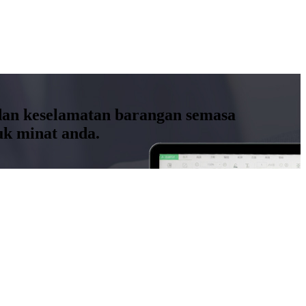
 dan keselamatan barangan semasa
k minat anda.