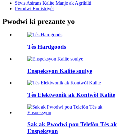
Sèvis Asirans Kalite Manje ak Agrikilti
Pwodwi Endistriyèl
Pwodwi ki prezante yo
Tès Hardgoods
Enspeksyon Kalite soulye
Tès Elektwonik ak Kontwòl Kalite
Sak ak Pwodwi pou Telefòn Tès ak
Enspeksyon