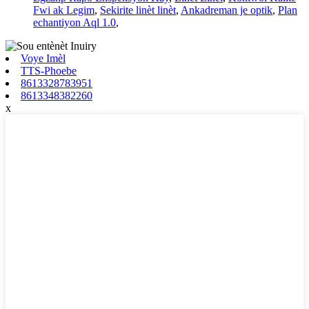
Fwi ak Legim
,
Sekirite linèt linèt
,
Ankadreman je optik
,
Plan
echantiyon Aql 1.0
,
Voye Imèl
TTS-Phoebe
8613328783951
8613348382260
x