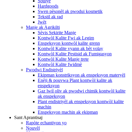
Soulye
Hardgoods
Swen pèsonèl ak pwodui kosmetik
Tekstil ak rad
Jwèt
Manje ak Agrikilti
Sèvis Sekirite Manje
Kontwòl Kalite Fwi ak Legim
Enspeksyon kontwòl kalite grenn
Kontwòl Kalite vyann ak bèt volay
Kontwòl Kalite Pestisid ak Fumigasyon
Kontwòl Kalite Manje trete
Kontwòl Kalite fwidmè
Pwodwi Endistriyèl
Ekipman konstriksyon ak enspeksyon materyèl
Enèji & pouvwa Plant kontwòl kalite ak
enspeksyon
Gaz lwil oliv ak pwodwi chimik kontwòl kalite
ak enspeksyon
Plant endistriyèl ak enspeksyon kontwòl kalite
machin
Enspeksyon machin ak ekipman
Sant Aprantisaj
Rapòte echantiyon yo
Nouvèl