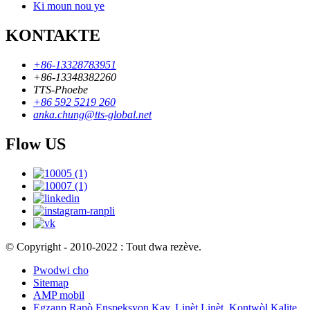
Ki moun nou ye
KONTAKTE
+86-13328783951
+86-13348382260
TTS-Phoebe
+86 592 5219 260
anka.chung@tts-global.net
Flow US
© Copyright - 2010-2022 : Tout dwa rezève.
Pwodwi cho
Sitemap
AMP mobil
Egzanp Rapò Enspeksyon Kay
,
Linèt Linèt
,
Kontwòl Kalite