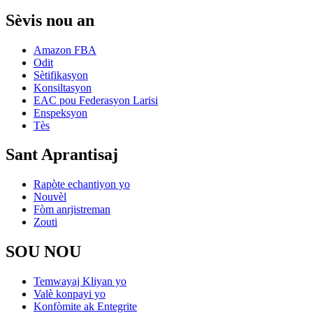
Sèvis nou an
Amazon FBA
Odit
Sètifikasyon
Konsiltasyon
EAC pou Federasyon Larisi
Enspeksyon
Tès
Sant Aprantisaj
Rapòte echantiyon yo
Nouvèl
Fòm anrjistreman
Zouti
SOU NOU
Temwayaj Kliyan yo
Valè konpayi yo
Konfòmite ak Entegrite