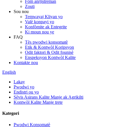
Fòm anrjistreman
Zouti
Sou nou
Temwayaj Kliyan yo
Valè konpayi yo
Konfòmite ak Entegrite
Ki moun nou ye
FAQ
Tès pwodwi konsomatè
Etik & Kontwòl Koripsyon
Odit faktori & Odit founisè
Enspeksyon Kontwòl Kalite
Kontakte nou
English
Lakay
Pwodwi yo
Endistri ou yo
Sèvis Asirans Kalite Manje ak Agrikilti
Kontwòl Kalite Manje trete
Kategori
Pwodwi Konsomatè