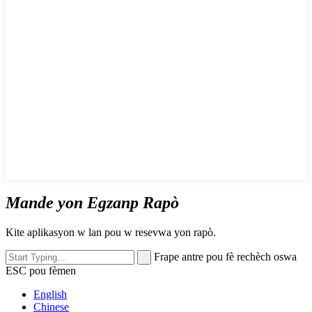
Mande yon Egzanp Rapò
Kite aplikasyon w lan pou w resevwa yon rapò.
Frape antre pou fè rechèch oswa
ESC pou fèmen
English
Chinese