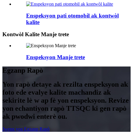
Enspeksyon pati otomobil ak kontwòl
kalite
Kontwòl Kalite Manje trete
Enspeksyon Manje trete
Egzanp Rapò
Yon rapò detaye ak rezilta enspeksyon ak
foto ede evalye kalite machandiz ak
sekirite lè w ap fè yon enspeksyon. Revize
yon echantiyon rapò TTSQC ki gen rapò
ak pwodwi enterè ou.
Jwenn yon Egzanp Rapò