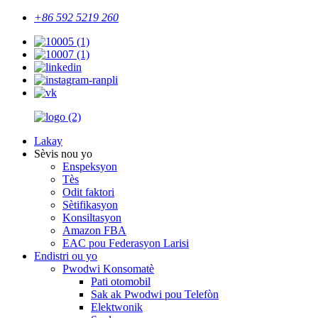
+86 592 5219 260
Lakay
Sèvis nou yo
Enspeksyon
Tès
Odit faktori
Sètifikasyon
Konsiltasyon
Amazon FBA
EAC pou Federasyon Larisi
Endistri ou yo
Pwodwi Konsomatè
Pati otomobil
Sak ak Pwodwi pou Telefòn
Elektwonik