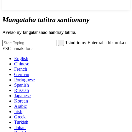
Mangataha tatitra santionany
Avelao ny fangatahanao handray tatitra.
Tsindrio ny Enter raha hikaroka na
ESC hanakatona
English
Chinese
French
German
Portuguese
Spanish
Russian
Japanese
Korean
Arabic
Irish
Greek
Turkish
Italian