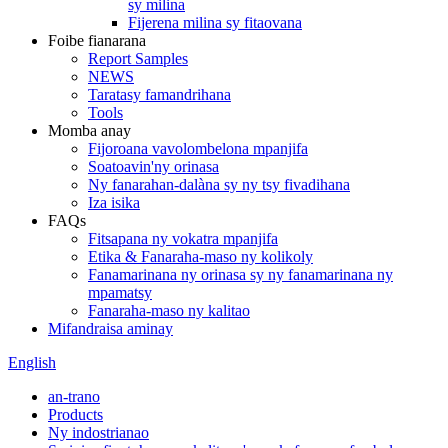
sy milina
Fijerena milina sy fitaovana
Foibe fianarana
Report Samples
NEWS
Taratasy famandrihana
Tools
Momba anay
Fijoroana vavolombelona mpanjifa
Soatoavin'ny orinasa
Ny fanarahan-dalàna sy ny tsy fivadihana
Iza isika
FAQs
Fitsapana ny vokatra mpanjifa
Etika & Fanaraha-maso ny kolikoly
Fanamarinana ny orinasa sy ny fanamarinana ny
mpamatsy
Fanaraha-maso ny kalitao
Mifandraisa aminay
English
an-trano
Products
Ny indostrianao