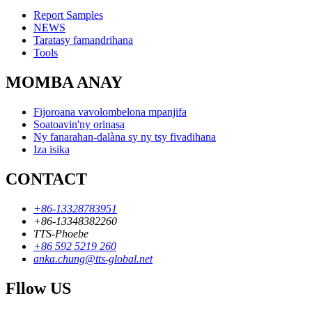
Report Samples
NEWS
Taratasy famandrihana
Tools
MOMBA ANAY
Fijoroana vavolombelona mpanjifa
Soatoavin'ny orinasa
Ny fanarahan-dalàna sy ny tsy fivadihana
Iza isika
CONTACT
+86-13328783951
+86-13348382260
TTS-Phoebe
+86 592 5219 260
anka.chung@tts-global.net
Fllow US