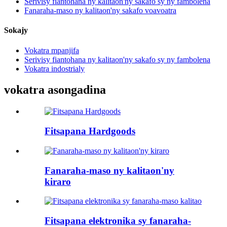
Serivisy fiantohana ny kalitaon'ny sakafo sy ny fambolena
Fanaraha-maso ny kalitaon'ny sakafo voavoatra
Sokajy
Vokatra mpanjifa
Serivisy fiantohana ny kalitaon'ny sakafo sy ny fambolena
Vokatra indostrialy
vokatra asongadina
Fitsapana Hardgoods
Fanaraha-maso ny kalitaon'ny
kiraro
Fitsapana elektronika sy fanaraha-