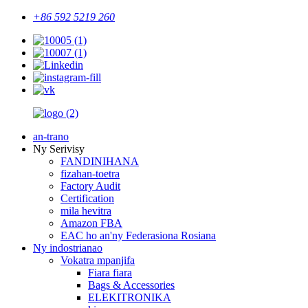
+86 592 5219 260
an-trano
Ny Serivisy
FANDINIHANA
fizahan-toetra
Factory Audit
Certification
mila hevitra
Amazon FBA
EAC ho an'ny Federasiona Rosiana
Ny indostrianao
Vokatra mpanjifa
Fiara fiara
Bags & Accessories
ELEKITRONIKA