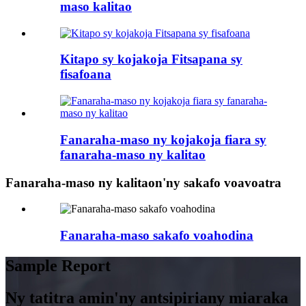
maso kalitao
Kitapo sy kojakoja Fitsapana sy
fisafoana
Fanaraha-maso ny kojakoja fiara sy
fanaraha-maso ny kalitao
Fanaraha-maso ny kalitaon'ny sakafo voavoatra
Fanaraha-maso sakafo voahodina
Sample Report
Ny tatitra amin'ny antsipiriany miaraka