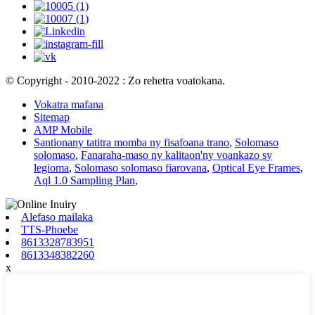
© Copyright - 2010-2022 : Zo rehetra voatokana.
Vokatra mafana
Sitemap
AMP Mobile
Santionany tatitra momba ny fisafoana trano
,
Solomaso
solomaso
,
Fanaraha-maso ny kalitaon'ny voankazo sy
legioma
,
Solomaso solomaso fiarovana
,
Optical Eye Frames
,
Aql 1.0 Sampling Plan
,
Alefaso mailaka
TTS-Phoebe
8613328783951
8613348382260
x