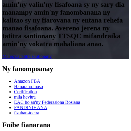
amin'ny valin'ny fisafoana sy ny sary dia
manampy amin'ny fanombanana ny
kalitao sy ny fiarovana ny entana rehefa
manao fisafoana. Avereno jerena ny
tatitra santionany TTSQC mifandraika
amin'ny vokatra mahaliana anao.
Mahazoa tatitra santionany
Ny fanompoanay
Amazon FBA
Hanaraha-maso
Certification
mila hevitra
EAC ho an'ny Federasiona Rosiana
FANDINIHANA
fizahan-toetra
Foibe fianarana