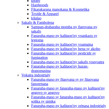
kiraro
Hardgoods
Fikarakarana manokana & Kosmetika
Textile & Apparel
kilalao
Sakafo & Fambolena
Sampan-draharaha momba ny fiarovana ny
sakafo
Fanaraha-maso ny kalitaon'ny voankazo sy
legioma
Fanaraha-maso ny kalitaon'ny voamaina
Fanaraha-maso ny kalitaon'ny hena sy akoho
Fanaraha-maso ny kalitaon'ny pesticide sy
fumigation
Fanaraha-maso ny kalitaon'ny sakafo voavoatra
Fanaraha-maso ny kalitaon'ny hazan-
dranomasina
Vokatra indostrialy
Fanaraha-maso ny fitaovana sy ny fitaovana
fanorenana
Fanaraha-maso sy fanaraha-maso ny kalitaon'ny
angovo sy angovo
Fanaraha-maso sy fanaraha-maso ny kalitaon'ny
solika sy simika
Fanaraha-maso ny kalitaon'ny orinasa indostrialy