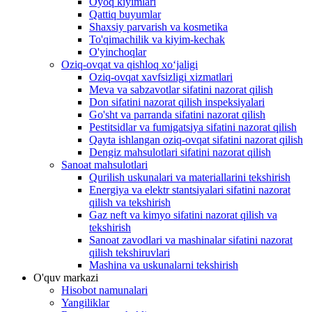
Oyoq kiyimlari
Qattiq buyumlar
Shaxsiy parvarish va kosmetika
To'qimachilik va kiyim-kechak
O'yinchoqlar
Oziq-ovqat va qishloq xoʻjaligi
Oziq-ovqat xavfsizligi xizmatlari
Meva va sabzavotlar sifatini nazorat qilish
Don sifatini nazorat qilish inspeksiyalari
Go'sht va parranda sifatini nazorat qilish
Pestitsidlar va fumigatsiya sifatini nazorat qilish
Qayta ishlangan oziq-ovqat sifatini nazorat qilish
Dengiz mahsulotlari sifatini nazorat qilish
Sanoat mahsulotlari
Qurilish uskunalari va materiallarini tekshirish
Energiya va elektr stantsiyalari sifatini nazorat
qilish va tekshirish
Gaz neft va kimyo sifatini nazorat qilish va
tekshirish
Sanoat zavodlari va mashinalar sifatini nazorat
qilish tekshiruvlari
Mashina va uskunalarni tekshirish
O'quv markazi
Hisobot namunalari
Yangiliklar