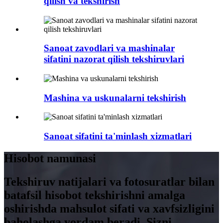
qilish va tekshirish
Sanoat zavodlari va mashinalar
sifatini nazorat qilish tekshiruvlari
Mashina va uskunalarni tekshirish
Sanoat sifatini ta'minlash xizmatlari
Hisobot namunasi
Tekshiruv natijalari va fotosuratlar bilan
batafsil hisobot tekshirishni amalga
oshirishda mahsulot sifati va xavfsizligini
baholashga yordam beradi. Sizni