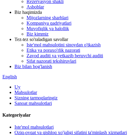
Rezervasyon shakli
Asboblar
Biz haqimizda
Mijozlarning sharhlari
Kompaniya qadriyatlari
Muvofiqlik va halollik
Biz kimmiz
Tez-tez so'raladigan savollar
Iste'mol mahsulotini sinovdan o'tkazish
Etika va poraxo'rlik nazorati
Zavod auditi va yetkazib beruvchi auditi
Sifat nazorati tekshiruvlari
Biz bilan bog'lanish
English
Uy
Mahsulotlar
Sizning tarmoqlaringiz
Sanoat mahsulotlari
Kategoriyalar
Iste'mol mahsulotlari
Oziq-ovqat va qishloq xo'jaligi sifatini ta'minlash xizmatlari