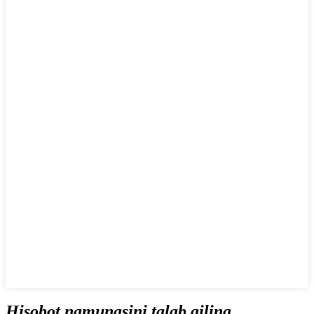
Hisobot namunasini talab qiling