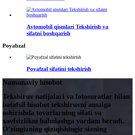
Avtomobil qismlari Tekshirish va
sifatni boshqarish
Poyabzal
Poyafzal sifatini tekshirish
Namunaviy hisobot
Tekshiruv natijalari va fotosuratlar bilan
batafsil hisobot tekshiruvni amalga
oshirishda tovarlarning sifati va
xavfsizlikni baholashga yordam beradi.
O'zingizning qiziqishingiz sizning