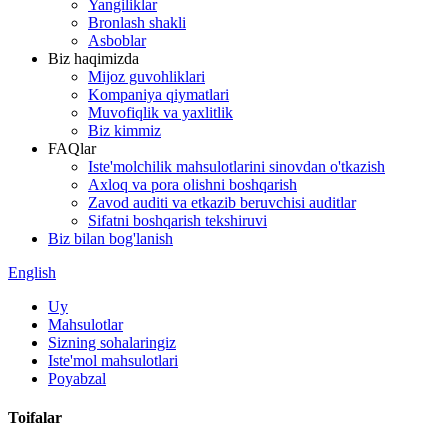
Yangiliklar
Bronlash shakli
Asboblar
Biz haqimizda
Mijoz guvohliklari
Kompaniya qiymatlari
Muvofiqlik va yaxlitlik
Biz kimmiz
FAQlar
Iste'molchilik mahsulotlarini sinovdan o'tkazish
Axloq va pora olishni boshqarish
Zavod auditi va etkazib beruvchisi auditlar
Sifatni boshqarish tekshiruvi
Biz bilan bog'lanish
English
Uy
Mahsulotlar
Sizning sohalaringiz
Iste'mol mahsulotlari
Poyabzal
Toifalar