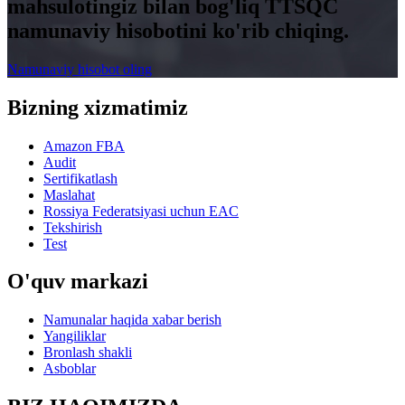
mahsulotingiz bilan bog'liq TTSQC
namunaviy hisobotini ko'rib chiqing.
Namunaviy hisobot oling
Bizning xizmatimiz
Amazon FBA
Audit
Sertifikatlash
Maslahat
Rossiya Federatsiyasi uchun EAC
Tekshirish
Test
O'quv markazi
Namunalar haqida xabar berish
Yangiliklar
Bronlash shakli
Asboblar