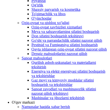
Poyabzal
Og'irlik
Shaxsiy parvarish va kosmetika
To'qimachilik va libos
O'yinchoqlar
Oziq-ovqat va qishloq xo'jaligi
Oziq-ovqat xavfsizligi xizmatlari
Meva va sabzavotlarning sifatini boshqarish
Don sifatini boshqarish tekshiruvi
Go'sht va parrandachilik sifatini nazorat qilish
Pestitsid va Fumigatsiya sifatini boshqarish
Qayta ishlangan oziq-ovqat sifatini nazorat qilish
Dengiz mahsulotlarini nazorat qilish
Sanoat mahsulotlari
Qurilish asbob-uskunalari va materiallarni
tekshirish
Energiya va elektr energiyasi sifatini boshqarish
va tekshirishlar
Gaz moyi va kimyoviy moddalar sifatini
boshqarish va tekshirishlar
Sanoat zavodlari va mashinasozlik sifatini
nazorat qilish tekshiruvi
Mashinalar va jihozlarni tekshirish
O'quv markazi
Namunalar haqida xabar berish