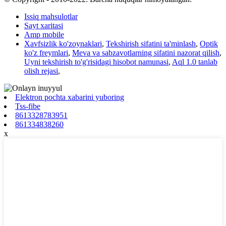
Issiq mahsulotlar
Sayt xaritasi
Amp mobile
Xavfsizlik ko'zoynaklari
,
Tekshirish sifatini ta'minlash
,
Optik
ko'z freymlari
,
Meva va sabzavotlarning sifatini nazorat qilish
,
Uyni tekshirish to'g'risidagi hisobot namunasi
,
Aql 1.0 tanlab
olish rejasi
,
Elektron pochta xabarini yuboring
Tss-fibe
8613328783951
861334838260
x