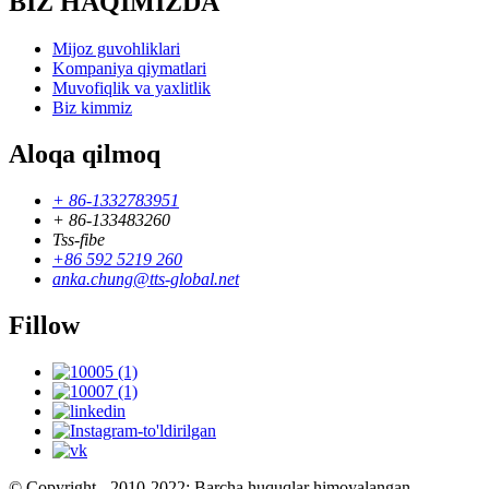
BIZ HAQIMIZDA
Mijoz guvohliklari
Kompaniya qiymatlari
Muvofiqlik va yaxlitlik
Biz kimmiz
Aloqa qilmoq
+ 86-1332783951
+ 86-133483260
Tss-fibe
+86 592 5219 260
anka.chung@tts-global.net
Fillow
© Copyright - 2010-2022: Barcha huquqlar himoyalangan.