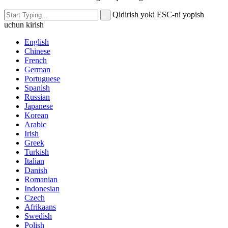
Qidirish yoki ESC-ni yopish
uchun kirish
English
Chinese
French
German
Portuguese
Spanish
Russian
Japanese
Korean
Arabic
Irish
Greek
Turkish
Italian
Danish
Romanian
Indonesian
Czech
Afrikaans
Swedish
Polish