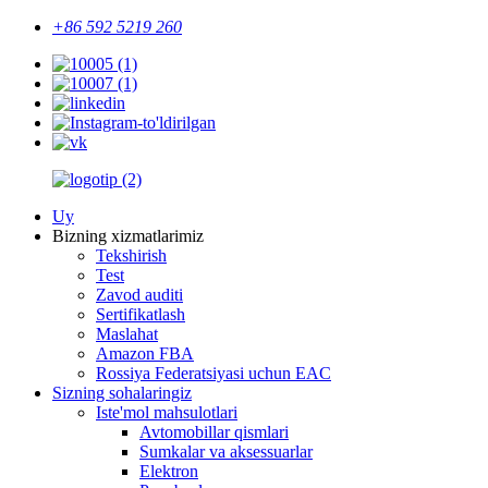
+86 592 5219 260
Uy
Bizning xizmatlarimiz
Tekshirish
Test
Zavod auditi
Sertifikatlash
Maslahat
Amazon FBA
Rossiya Federatsiyasi uchun EAC
Sizning sohalaringiz
Iste'mol mahsulotlari
Avtomobillar qismlari
Sumkalar va aksessuarlar
Elektron