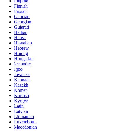
Filipino
Finnish
Frisian
Galician
Georgian
Gujarati
Haitian
Hausa
Hawaiian
Hebrew
Hmong
Hungarian
Icelandic
Igbo
Javanese
Kannada
Kazakh
Khmer
Kurdish
Kyrgyz
Latin
Latvian
Lithuanian
Luxembou..
Macedonian