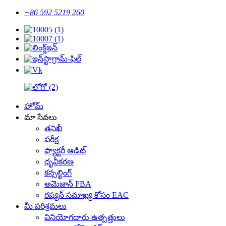
+86 592 5219 260
హోమ్
మా సేవలు
తనిఖీ
పరీక్ష
ఫ్యాక్టరీ ఆడిట్
ధృవీకరణ
కన్సల్టింగ్
అమెజాన్ FBA
రష్యన్ సమాఖ్య కోసం EAC
మీ పరిశ్రమలు
వినియోగదారు ఉత్పత్తులు