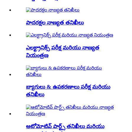
పాదరక్షల నాణ్యత తనిఖీలు
ఎలక్ట్రానిక్స్ పరీక్ష మరియు నాణ్యత
నియంత్రణ
బ్యాగులు & ఉపకరణాలు పరీక్ష మరియు
తనిఖీలు
ఆటోమోటివ్ పార్ట్స్ తనిఖీలు మరియు