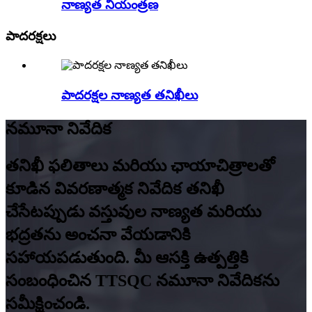
నాణ్యత నియంత్రణ
పాదరక్షలు
పాదరక్షల నాణ్యత తనిఖీలు
నమూనా నివేదిక
తనిఖీ ఫలితాలు మరియు ఛాయాచిత్రాలతో
కూడిన వివరణాత్మక నివేదిక తనిఖీ
చేసేటప్పుడు వస్తువుల నాణ్యత మరియు
భద్రతను అంచనా వేయడానికి
సహాయపడుతుంది. మీ ఆసక్తి ఉత్పత్తికి
సంబంధించిన TTSQC నమూనా నివేదికను
సమీక్షించండి.