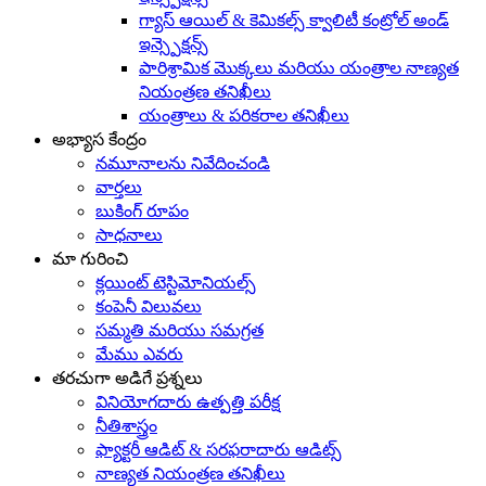
గ్యాస్ ఆయిల్ & కెమికల్స్ క్వాలిటీ కంట్రోల్ అండ్
ఇన్స్పెక్షన్స్
పారిశ్రామిక మొక్కలు మరియు యంత్రాల నాణ్యత
నియంత్రణ తనిఖీలు
యంత్రాలు & పరికరాల తనిఖీలు
అభ్యాస కేంద్రం
నమూనాలను నివేదించండి
వార్తలు
బుకింగ్ రూపం
సాధనాలు
మా గురించి
క్లయింట్ టెస్టిమోనియల్స్
కంపెనీ విలువలు
సమ్మతి మరియు సమగ్రత
మేము ఎవరు
తరచుగా అడిగే ప్రశ్నలు
వినియోగదారు ఉత్పత్తి పరీక్ష
నీతిశాస్త్రం
ఫ్యాక్టరీ ఆడిట్ & సరఫరాదారు ఆడిట్స్
నాణ్యత నియంత్రణ తనిఖీలు