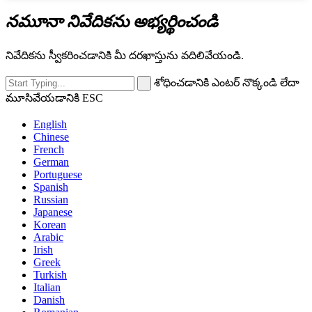
నమూనా నివేదికను అభ్యర్థించండి
నివేదికను స్వీకరించడానికి మీ దరఖాస్తును వదిలివేయండి.
శోధించడానికి ఎంటర్ నొక్కండి లేదా
మూసివేయడానికి ESC
English
Chinese
French
German
Portuguese
Spanish
Russian
Japanese
Korean
Arabic
Irish
Greek
Turkish
Italian
Danish