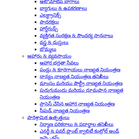
ఆటోమోటివ్ భాగాలు
బ్యాగులు & ఉపకరణాలు
ఎలక్ట్రానిక్స్
పాదరక్షలు
హార్డ్‌గుడ్స్
వ్యక్తిగత సంరక్షణ & సౌందర్య సాధనాలు
వస్త్ర & దుస్తులు
బొమ్మలు
ఆహారం & వ్యవసాయం
ఆహార భద్రతా సేవలు
పండ్లు & కూరగాయలు నాణ్యత నియంత్రణ
ధాన్యం నాణ్యత నియంత్రణ తనిఖీలు
మాంసం మరియు పౌల్ట్రీ నాణ్యత నియంత్రణ
పురుగుమందు మరియు ధూమపాన నాణ్యత
నియంత్రణ
ప్రాసెస్ చేసిన ఆహార నాణ్యత నియంత్రణ
సీఫుడ్ నాణ్యత నియంత్రణ
పారిశ్రామిక ఉత్పత్తులు
నిర్మాణ పరికరాలు & పదార్థాల తనిఖీలు
ఎనర్జీ & పవర్ ప్లాంట్ క్వాలిటీ కంట్రోల్ అండ్
ఇన్స్పెక్షన్స్