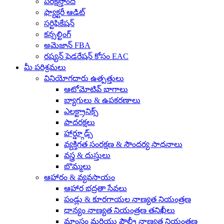
పరీక్షిస్తోంది
ఫ్యాక్టరీ ఆడిట్
సర్టిఫికేషన్
కన్సల్టింగ్
అమెజాన్ FBA
రష్యన్ ఫెడరేషన్ కోసం EAC
మీ పరిశ్రమలు
వినియోగదారు ఉత్పత్తులు
ఆటోమోటివ్ భాగాలు
బ్యాగులు & ఉపకరణాలు
ఎలక్ట్రానిక్స్
పాదరక్షలు
హార్డ్గూడ్స్
వ్యక్తిగత సంరక్షణ & సౌందర్య సాధనాలు
వస్త్ర & దుస్తులు
బొమ్మలు
ఆహారం & వ్యవసాయం
ఆహార భద్రతా సేవలు
పండ్లు & కూరగాయల నాణ్యత నియంత్రణ
ధాన్యం నాణ్యత నియంత్రణ తనిఖీలు
మాంసం మరియు పౌల్ట్రీ నాణ్యత నియంత్రణ