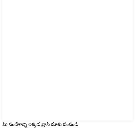
మీ సందేశాన్ని ఇక్కడ వ్రాసి మాకు పంపండి