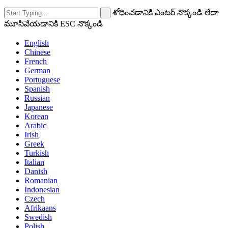
శోధించడానికి ఎంటర్ నొక్కండి లేదా
మూసివేయడానికి ESC నొక్కండి
English
Chinese
French
German
Portuguese
Spanish
Russian
Japanese
Korean
Arabic
Irish
Greek
Turkish
Italian
Danish
Romanian
Indonesian
Czech
Afrikaans
Swedish
Polish