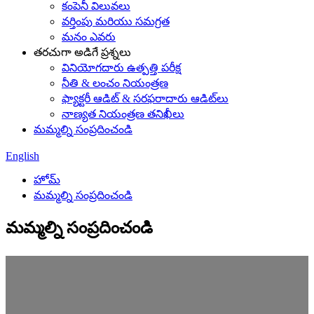
కంపెనీ విలువలు
వర్తింపు మరియు సమగ్రత
మనం ఎవరు
తరచుగా అడిగే ప్రశ్నలు
వినియోగదారు ఉత్పత్తి పరీక్ష
నీతి & లంచం నియంత్రణ
ఫ్యాక్టరీ ఆడిట్ & సరఫరాదారు ఆడిట్‌లు
నాణ్యత నియంత్రణ తనిఖీలు
మమ్మల్ని సంప్రదించండి
English
హోమ్
మమ్మల్ని సంప్రదించండి
మమ్మల్ని సంప్రదించండి