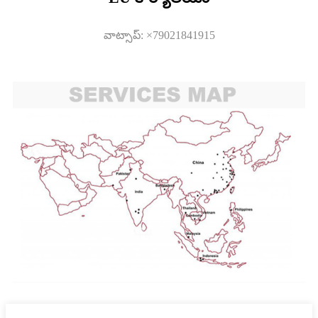
వాట్సాప్: ×79021841915