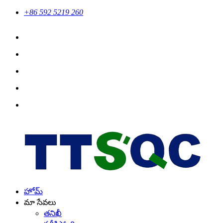
+86 592 5219 260
హోమ్
మా సేవలు
తనిఖీ