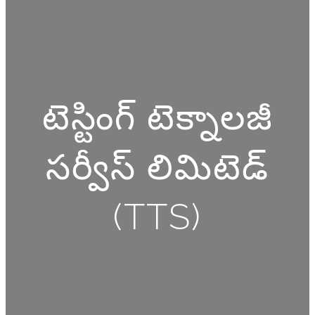
టెస్టింగ్ టెక్నాలజీ
సర్వీస్ లిమిటెడ్
(TTS)