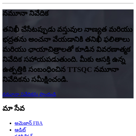
నమూనా నివేదిక
తనిఖీ చేసేటప్పుడు వస్తువుల నాణ్యత మరియు
భద్రతను అంచనా వేయడానికి తనిఖీ ఫలితాలు
మరియు ఛాయాచిత్రాలతో కూడిన వివరణాత్మక
నివేదిక సహాయపడుతుంది. మీకు ఆసక్తి ఉన్న
ఉత్పత్తికి సంబంధించిన TTSQC నమూనా
నివేదికను సమీక్షించండి.
నమూనా నివేదికను పొందండి
మా సేవ
అమెజాన్ FBA
ఆడిట్