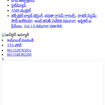
హాట్ ఉత్పత్తులు
సైట్‌మ్యాప్
AMP మొబైల్
టెక్స్‌టైల్ ల్యాబ్ టెస్టింగ్
,
భద్రతా గ్లాసెస్ గాగుల్స్
,
సాబెర్ సిస్టమ్
సౌదీ అరేబియా
,
ఇంటి తనిఖీ నివేదిక నమూనా
,
ఆప్టికల్ ఐ
ఫ్రేమ్‌లు
,
Aql 1.0 నమూనా ప్రణాళిక
,
ఇమెయిల్ పంపండి
TTS-ఫోబ్
8613328783951
8613348382260
x