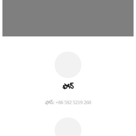
ఫోన్
ఫోన్: +86 592 5219 260