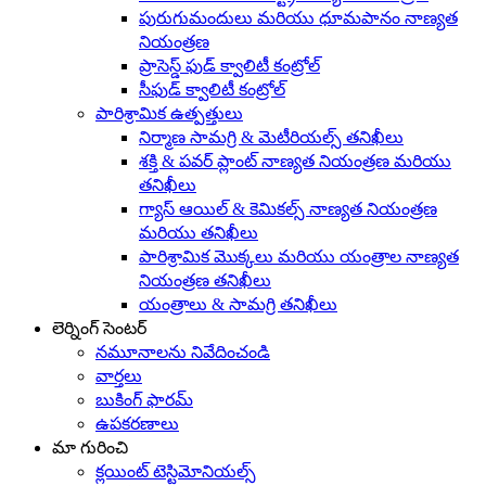
పురుగుమందులు మరియు ధూమపానం నాణ్యత
నియంత్రణ
ప్రాసెస్డ్ ఫుడ్ క్వాలిటీ కంట్రోల్
సీఫుడ్ క్వాలిటీ కంట్రోల్
పారిశ్రామిక ఉత్పత్తులు
నిర్మాణ సామగ్రి & మెటీరియల్స్ తనిఖీలు
శక్తి & పవర్ ప్లాంట్ నాణ్యత నియంత్రణ మరియు
తనిఖీలు
గ్యాస్ ఆయిల్ & కెమికల్స్ నాణ్యత నియంత్రణ
మరియు తనిఖీలు
పారిశ్రామిక మొక్కలు మరియు యంత్రాల నాణ్యత
నియంత్రణ తనిఖీలు
యంత్రాలు & సామగ్రి తనిఖీలు
లెర్నింగ్ సెంటర్
నమూనాలను నివేదించండి
వార్తలు
బుకింగ్ ఫారమ్
ఉపకరణాలు
మా గురించి
క్లయింట్ టెస్టిమోనియల్స్