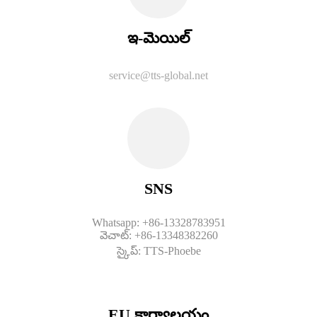
ఇ-మెయిల్
service@tts-global.net
SNS
Whatsapp: +86-13328783951
వెచాట్: +86-13348382260
స్కైప్: TTS-Phoebe
EU కార్యాలయం