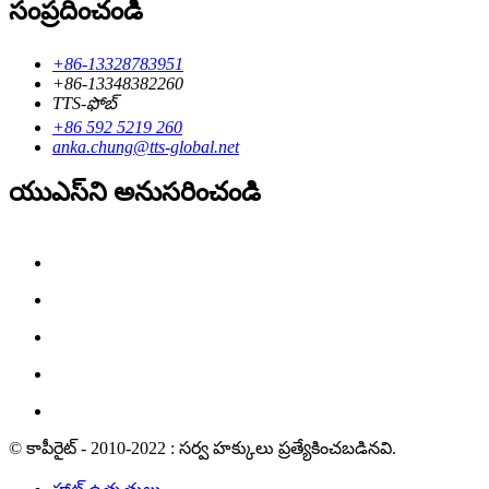
సంప్రదించండి
+86-13328783951
+86-13348382260
TTS-ఫోబ్
+86 592 5219 260
anka.chung@tts-global.net
యుఎస్‌ని అనుసరించండి
© కాపీరైట్ - 2010-2022 : సర్వ హక్కులు ప్రత్యేకించబడినవి.