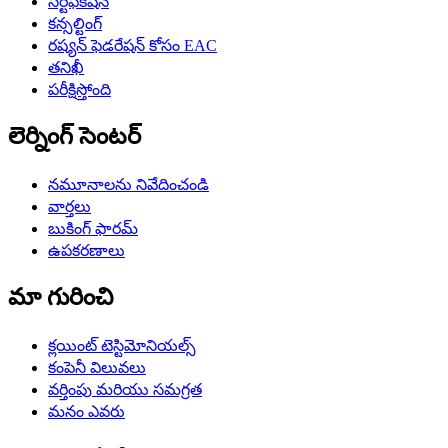
సర్టిఫికేషన్
కన్సల్టింగ్
రష్యన్ ఫెడరేషన్ కోసం EAC
తనిఖీ
పరీక్షిస్తోంది
లెర్నింగ్ సెంటర్
నమూనాలను నివేదించండి
వార్తలు
బుకింగ్ ఫారమ్
ఉపకరణాలు
మా గురించి
క్లయింట్ టెస్టిమోనియల్స్
కంపెనీ విలువలు
వర్తింపు మరియు సమగ్రత
మనం ఎవరు