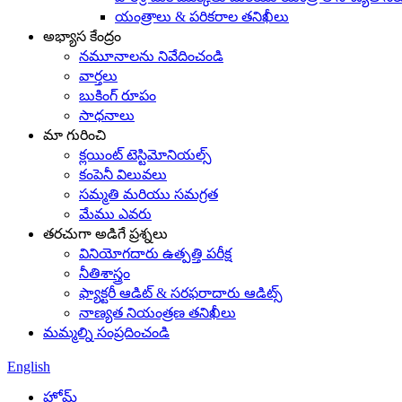
యంత్రాలు & పరికరాల తనిఖీలు
అభ్యాస కేంద్రం
నమూనాలను నివేదించండి
వార్తలు
బుకింగ్ రూపం
సాధనాలు
మా గురించి
క్లయింట్ టెస్టిమోనియల్స్
కంపెనీ విలువలు
సమ్మతి మరియు సమగ్రత
మేము ఎవరు
తరచుగా అడిగే ప్రశ్నలు
వినియోగదారు ఉత్పత్తి పరీక్ష
నీతిశాస్త్రం
ఫ్యాక్టరీ ఆడిట్ & సరఫరాదారు ఆడిట్స్
నాణ్యత నియంత్రణ తనిఖీలు
మమ్మల్ని సంప్రదించండి
English
హోమ్