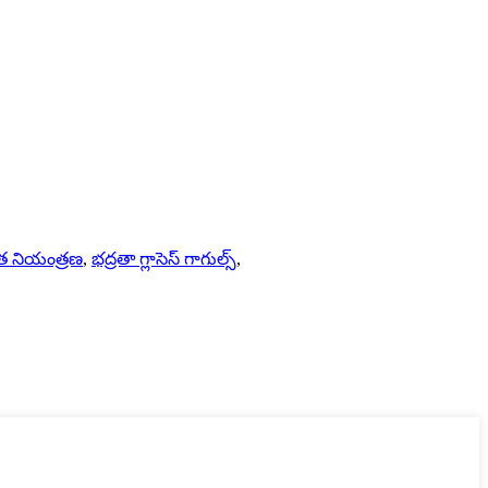
త నియంత్రణ
,
భద్రతా గ్లాసెస్ గాగుల్స్
,