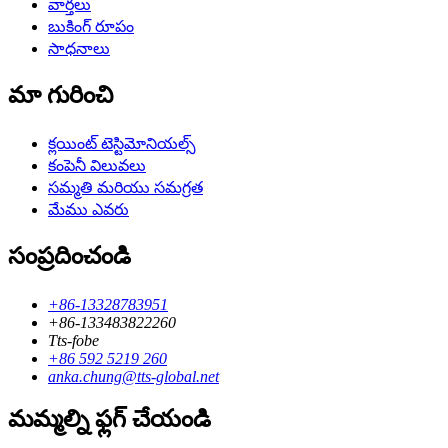
వార్తలు
బుకింగ్ రూపం
సాధనాలు
మా గురించి
క్లయింట్ టెస్టిమోనియల్స్
కంపెనీ విలువలు
సమ్మతి మరియు సమగ్రత
మేము ఎవరు
సంప్రదించండి
+86-13328783951
+86-133483822260
Tts-fobe
+86 592 5219 260
anka.chung@tts-global.net
మమ్మల్ని ఫ్లగ్ చేయండి