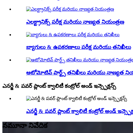
ఎలక్ట్రానిక్స్ పరీక్ష మరియు నాణ్యత నియంత్రణ
బ్యాగులు & ఉపకరణాలు పరీక్ష మరియు తనిఖీలు
ఆటోమోటివ్ పార్ట్స్ తనిఖీలు మరియు నాణ్యత ని
ఎనర్జీ & పవర్ ప్లాంట్ క్వాలిటీ కంట్రోల్ అండ్ ఇన్స్పెక్షన్స్
ఎనర్జీ & పవర్ ప్లాంట్ క్వాలిటీ కంట్రోల్ అండ్ ఇన్స్పెక్ష
నమూనా నివేదిక