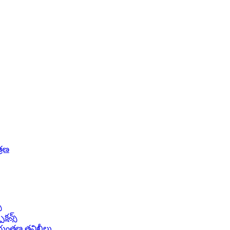
్రణ
్
్షన్స్
యంత్రణ తనిఖీలు