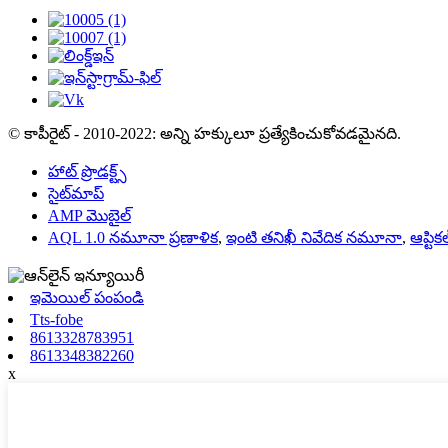
© కాపీరైట్ - 2010-2022: అన్ని హక్కులూ ప్రత్యేకించుకోవడమైనది.
హాట్ ప్రొడక్ట్స్
సైట్‌మాప్
AMP మొబైల్
AQL 1.0 నమూనా ప్రణాళిక
,
ఇంటి తనిఖీ నివేదిక నమూనా
,
ఆప్టికల
ఇమెయిల్ పంపండి
Tts-fobe
8613328783951
8613348382260
x