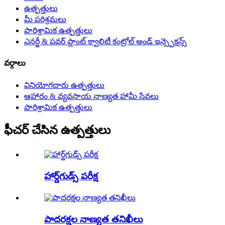
ఉత్పత్తులు
మీ పరిశ్రమలు
పారిశ్రామిక ఉత్పత్తులు
ఎనర్జీ & పవర్ ప్లాంట్ క్వాలిటీ కంట్రోల్ అండ్ ఇన్స్పెక్షన్స్
వర్గాలు
వినియోగదారు ఉత్పత్తులు
ఆహారం & వ్యవసాయ నాణ్యత హామీ సేవలు
పారిశ్రామిక ఉత్పత్తులు
ఫీచర్ చేసిన ఉత్పత్తులు
హార్డ్‌గుడ్స్ పరీక్ష
పాదరక్షల నాణ్యత తనిఖీలు