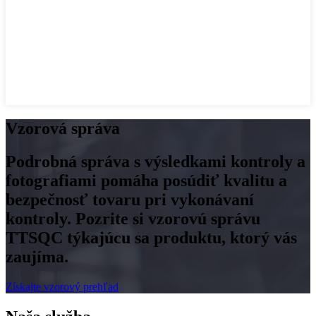
Vzorová správa
Podrobná správa s výsledkami kontroly a
fotografiami pomáha posúdiť kvalitu a
bezpečnosť tovaru pri vykonávaní
kontroly. Pozrite si vzorovú správu
TTSQC týkajúcu sa produktu, ktorý vás
zaujíma.
Získajte vzorový prehľad