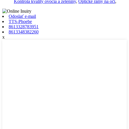
Kontrola kvality ovocia a zeleniny
,
Optické rámy na oči
,
Odoslať e-mail
TTS-Phoebe
8613328783951
8613348382260
x