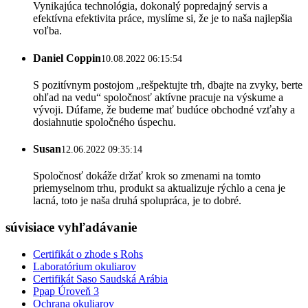
Vynikajúca technológia, dokonalý popredajný servis a
efektívna efektivita práce, myslíme si, že je to naša najlepšia
voľba.
Daniel Coppin
10.08.2022 06:15:54
S pozitívnym postojom „rešpektujte trh, dbajte na zvyky, berte
ohľad na vedu“ spoločnosť aktívne pracuje na výskume a
vývoji. Dúfame, že budeme mať budúce obchodné vzťahy a
dosiahnutie spoločného úspechu.
Susan
12.06.2022 09:35:14
Spoločnosť dokáže držať krok so zmenami na tomto
priemyselnom trhu, produkt sa aktualizuje rýchlo a cena je
lacná, toto je naša druhá spolupráca, je to dobré.
súvisiace vyhľadávanie
Certifikát o zhode s Rohs
Laboratórium okuliarov
Certifikát Saso Saudská Arábia
Ppap Úroveň 3
Ochrana okuliarov