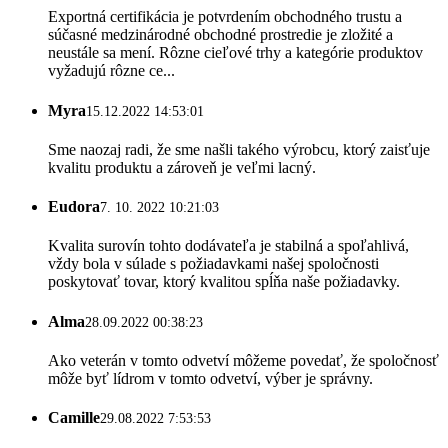
Exportná certifikácia je potvrdením obchodného trustu a
súčasné medzinárodné obchodné prostredie je zložité a
neustále sa mení. Rôzne cieľové trhy a kategórie produktov
vyžadujú rôzne ce...
Myra
15.12.2022 14:53:01
Sme naozaj radi, že sme našli takého výrobcu, ktorý zaisťuje
kvalitu produktu a zároveň je veľmi lacný.
Eudora
7. 10. 2022 10:21:03
Kvalita surovín tohto dodávateľa je stabilná a spoľahlivá,
vždy bola v súlade s požiadavkami našej spoločnosti
poskytovať tovar, ktorý kvalitou spĺňa naše požiadavky.
Alma
28.09.2022 00:38:23
Ako veterán v tomto odvetví môžeme povedať, že spoločnosť
môže byť lídrom v tomto odvetví, výber je správny.
Camille
29.08.2022 7:53:53