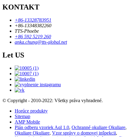
KONTAKT
+86-13328783951
+86-13348382260
TTS-Phoebe
+86 592 5219 260
anka.chung@tts-global.net
Let US
© Copyright - 2010-2022: Všetky práva vyhradené.
Horúce produkty
Sitemap
AMP Mobile
Plán odberu vzoriek Aql 1.0
,
Ochranné okuliare Okuliare
,
Okuliare Okuliare
,
Vzor správy o domovej inšpekcii
,