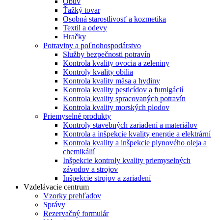
Obuv
Ťažký tovar
Osobná starostlivosť a kozmetika
Textil a odevy
Hračky
Potraviny a poľnohospodárstvo
Služby bezpečnosti potravín
Kontrola kvality ovocia a zeleniny
Kontroly kvality obilia
Kontrola kvality mäsa a hydiny
Kontrola kvality pesticídov a fumigácií
Kontrola kvality spracovaných potravín
Kontrola kvality morských plodov
Priemyselné produkty
Kontroly stavebných zariadení a materiálov
Kontrola a inšpekcie kvality energie a elektrární
Kontrola kvality a inšpekcie plynového oleja a
chemikálií
Inšpekcie kontroly kvality priemyselných
závodov a strojov
Inšpekcie strojov a zariadení
Vzdelávacie centrum
Vzorky prehľadov
Správy
Rezervačný formulár