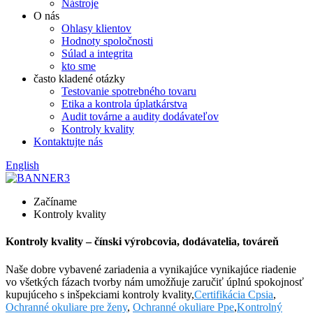
Nástroje
O nás
Ohlasy klientov
Hodnoty spoločnosti
Súlad a integrita
kto sme
často kladené otázky
Testovanie spotrebného tovaru
Etika a kontrola úplatkárstva
Audit továrne a audity dodávateľov
Kontroly kvality
Kontaktujte nás
English
Začíname
Kontroly kvality
Kontroly kvality – čínski výrobcovia, dodávatelia, továreň
Naše dobre vybavené zariadenia a vynikajúce vynikajúce riadenie
vo všetkých fázach tvorby nám umožňuje zaručiť úplnú spokojnosť
kupujúceho s inšpekciami kontroly kvality,
Certifikácia Cpsia
,
Ochranné okuliare pre ženy
,
Ochranné okuliare Ppe
,
Kontrolný