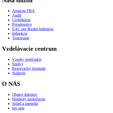
Naša služba
Amazon FBA
Audit
Certifikácia
Poradenstvo
EAC pre Ruskú federáciu
Inšpekcia
Testovanie
Vzdelávacie centrum
Vzorky prehľadov
Správy
Rezervačný formulár
Nástroje
O NÁS
Ohlasy klientov
Hodnoty spoločnosti
Súlad a integrita
kto sme