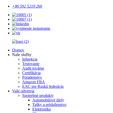
+86 592 5219 260
Domov
Naše služby
Inšpekcia
Testovanie
Audit továrne
Certifikácia
Poradenstvo
Amazon FBA
EAC pre Ruskú federáciu
Vaše odvetvia
Spotrebné produkty
Automobilové diely
Tašky a príslušenstvo
Elektronika