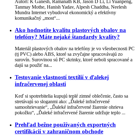
Autori: K Ganesh, Ramanath KB, Jason D Li, Li Yuanpeng,
Tanmay Mothe, Hanish Yadav, Alpesh Chaddha, Neelesh
Mundra Internet vybudoval ekonomický a efektívny
komunikačný „most“...
Ako hodnotíte kvalitu plastových obalov na
telefóny? Máte nejaké štandardy kvality?
Materiál plastových obalov na telefóny je vo všeobecnosti PC
(tj PVC) alebo ABS, ktoré sa zvyčajne spracovávajú zo
surovín. Surovinou sú PC skrinky, ktoré neboli spracované a
dajú sa použiť na...
Testovanie vlastností textílií v ďalekej
infračervenej oblasti
Keď si spotrebitelia kupujú teplé zimné oblečenie, často sa
stretávajú so sloganmi ako: „Ďaleké infračervené
samoohrievanie“, „Ďaleké infračervené žiarenie ohrieva
pokožku“, „Ďaleké infračervené žiarenie udržuje teplo ...
Prehľad bežne používaných exportných
certifikácií v zahraničnom obchode