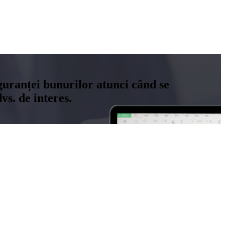
siguranței bunurilor atunci când se
s. de interes.