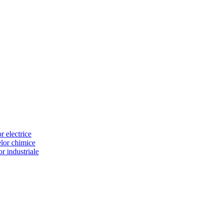
or electrice
selor chimice
lor industriale