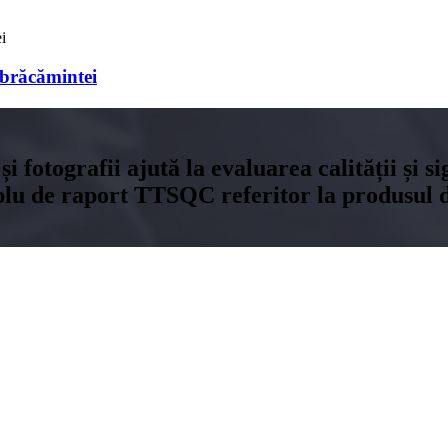
îmbrăcămintei
și fotografii ajută la evaluarea calității și 
plu de raport TTSQC referitor la produsul dv