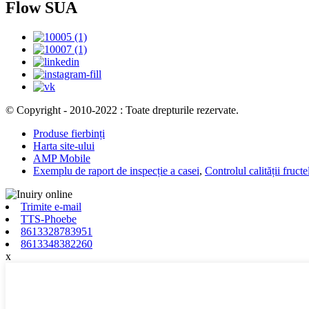
Flow SUA
© Copyright - 2010-2022 : Toate drepturile rezervate.
Produse fierbinți
Harta site-ului
AMP Mobile
Exemplu de raport de inspecție a casei
,
Controlul calității fruct
Trimite e-mail
TTS-Phoebe
8613328783951
8613348382260
x