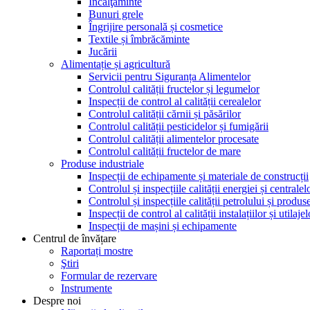
Încălţăminte
Bunuri grele
Îngrijire personală și cosmetice
Textile și îmbrăcăminte
Jucării
Alimentație și agricultură
Servicii pentru Siguranța Alimentelor
Controlul calității fructelor și legumelor
Inspecții de control al calității cerealelor
Controlul calității cărnii și păsărilor
Controlul calității pesticidelor și fumigării
Controlul calității alimentelor procesate
Controlul calității fructelor de mare
Produse industriale
Inspecții de echipamente și materiale de construcții
Controlul și inspecțiile calității energiei și centralel
Controlul și inspecțiile calității petrolului și produ
Inspecții de control al calității instalațiilor și utilaje
Inspecții de mașini și echipamente
Centrul de învățare
Raportați mostre
Ştiri
Formular de rezervare
Instrumente
Despre noi