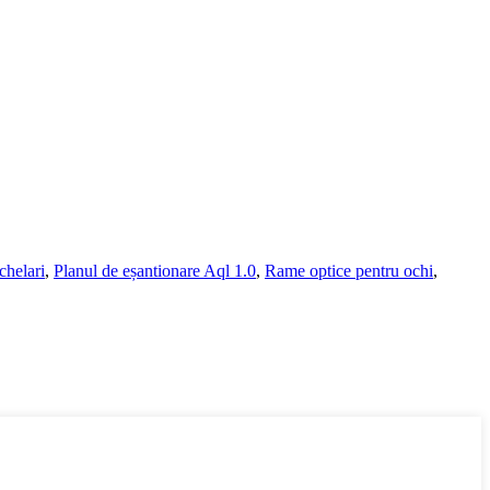
chelari
,
Planul de eșantionare Aql 1.0
,
Rame optice pentru ochi
,