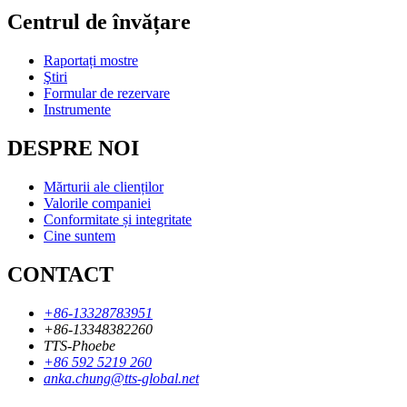
Centrul de învățare
Raportați mostre
Ştiri
Formular de rezervare
Instrumente
DESPRE NOI
Mărturii ale clienților
Valorile companiei
Conformitate și integritate
Cine suntem
CONTACT
+86-13328783951
+86-13348382260
TTS-Phoebe
+86 592 5219 260
anka.chung@tts-global.net