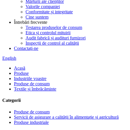
Mărturii ale clienților
Valorile companiei
Conformitate și integritate
Cine suntem
Întrebări frecvente
Testarea produselor de consum
Etica și controlul mituirii
Audit fabrică și audituri furnizori
Inspecții de control al calității
Contactaţi-ne
English
Acasă
Produse
Industriile voastre
Produse de consum
Textile și îmbrăcăminte
Categorii
Produse de consum
Servicii de asigurare a calității în alimentație și agricultură
Produse industriale