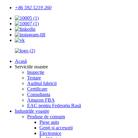
+86 592 5219 260
Acasă
Serviciile noastre
Inspecţie
Testare
Auditul fabricii
Certificare
Consultanta
Amazon FBA
EAC pentru Federația Rusă
Industriile voastre
Produse de consum
Piese auto
Genți și accesorii
Electronice