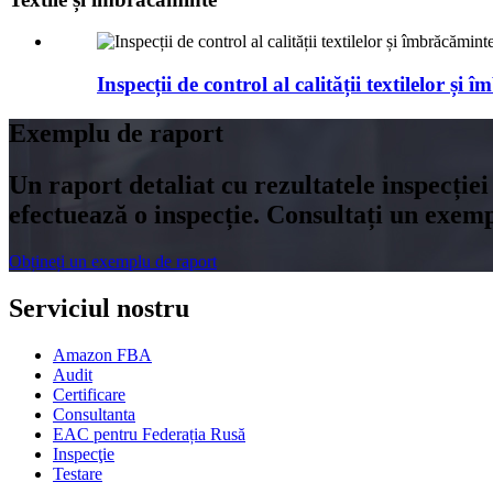
Inspecții de control al calității textilelor și 
Exemplu de raport
Un raport detaliat cu rezultatele inspecției 
efectuează o inspecție. Consultați un exem
Obțineți un exemplu de raport
Serviciul nostru
Amazon FBA
Audit
Certificare
Consultanta
EAC pentru Federația Rusă
Inspecţie
Testare