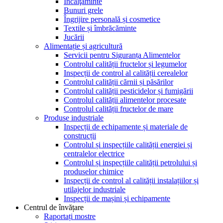
Încălţăminte
Bunuri grele
Îngrijire personală și cosmetice
Textile și îmbrăcăminte
Jucării
Alimentație și agricultură
Servicii pentru Siguranța Alimentelor
Controlul calității fructelor și legumelor
Inspecții de control al calității cerealelor
Controlul calității cărnii și păsărilor
Controlul calității pesticidelor și fumigării
Controlul calității alimentelor procesate
Controlul calității fructelor de mare
Produse industriale
Inspecții de echipamente și materiale de
construcții
Controlul și inspecțiile calității energiei și
centralelor electrice
Controlul și inspecțiile calității petrolului și
produselor chimice
Inspecții de control al calității instalațiilor și
utilajelor industriale
Inspecții de mașini și echipamente
Centrul de învățare
Raportați mostre