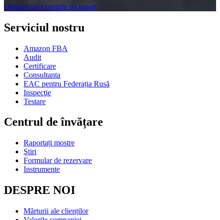
Obțineți un exemplu de raport
Serviciul nostru
Amazon FBA
Audit
Certificare
Consultanta
EAC pentru Federația Rusă
Inspecţie
Testare
Centrul de învățare
Raportați mostre
Ştiri
Formular de rezervare
Instrumente
DESPRE NOI
Mărturii ale clienților
Valorile companiei