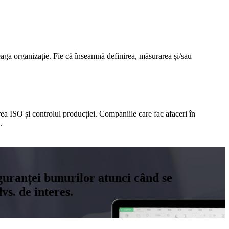
eaga organizație. Fie că înseamnă definirea, măsurarea și/sau
carea ISO și controlul producției. Companiile care fac afaceri în
.
siguranței bunurilor atunci când se
s. de interes.