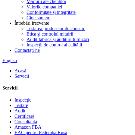
Mărturii ale clienților
Valorile companiei
Conformitate și integritate
Cine suntem
Întrebări frecvente
Testarea produselor de consum
Etica și controlul mituirii
Audit fabrică și audituri furnizori
Inspecții de control al calității
Contactaţi-ne
English
Acasă
Servicii
Servicii
Inspecţie
Testare
Audit
Certificare
Consultanta
Amazon FBA
EAC pentru Federația Rusă