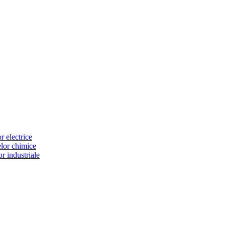
or electrice
selor chimice
lor industriale