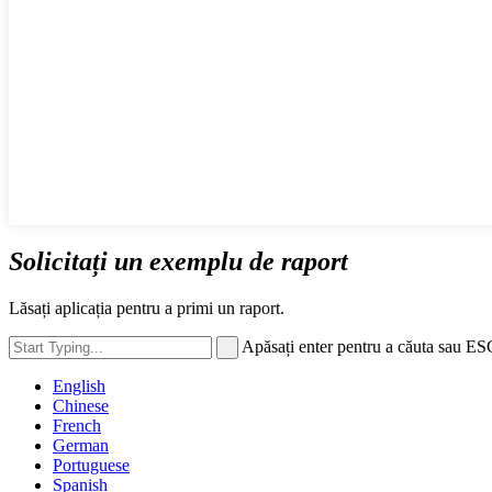
Solicitați un exemplu de raport
Lăsați aplicația pentru a primi un raport.
Apăsați enter pentru a căuta sau ES
English
Chinese
French
German
Portuguese
Spanish