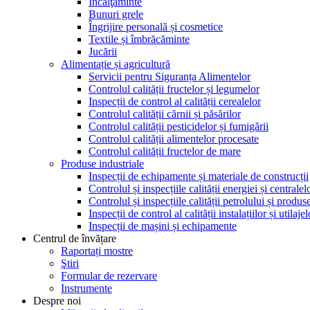
Încălţăminte
Bunuri grele
Îngrijire personală și cosmetice
Textile și îmbrăcăminte
Jucării
Alimentație și agricultură
Servicii pentru Siguranța Alimentelor
Controlul calității fructelor și legumelor
Inspecții de control al calității cerealelor
Controlul calității cărnii și păsărilor
Controlul calității pesticidelor și fumigării
Controlul calității alimentelor procesate
Controlul calității fructelor de mare
Produse industriale
Inspecții de echipamente și materiale de construcții
Controlul și inspecțiile calității energiei și centralel
Controlul și inspecțiile calității petrolului și produ
Inspecții de control al calității instalațiilor și utilaje
Inspecții de mașini și echipamente
Centrul de învățare
Raportați mostre
Ştiri
Formular de rezervare
Instrumente
Despre noi