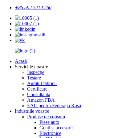
+86 592 5219 260
Acasă
Serviciile noastre
Inspecţie
Testare
Auditul fabricii
Certificare
Consultanta
Amazon FBA
EAC pentru Federația Rusă
Industriile voastre
Produse de consum
Piese auto
Genți și accesorii
Electronice