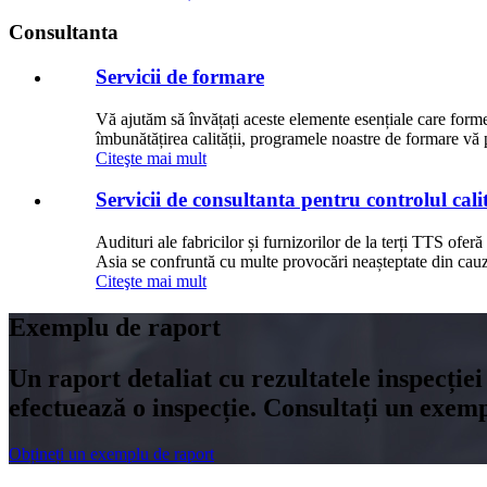
Consultanta
Servicii de formare
Vă ajutăm să învățați aceste elemente esențiale care forme
îmbunătățirea calității, programele noastre de formare vă 
Citeşte mai mult
Servicii de consultanta pentru controlul calit
Audituri ale fabricilor și furnizorilor de la terți TTS ofer
Asia se confruntă cu multe provocări neașteptate din cauza
Citeşte mai mult
Exemplu de raport
Un raport detaliat cu rezultatele inspecției 
efectuează o inspecție. Consultați un exem
Obțineți un exemplu de raport