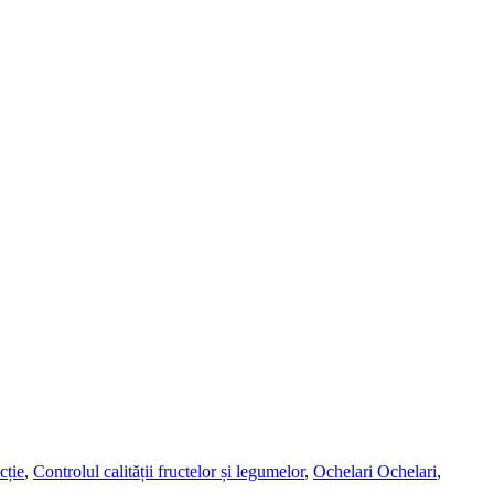
cție
,
Controlul calității fructelor și legumelor
,
Ochelari Ochelari
,