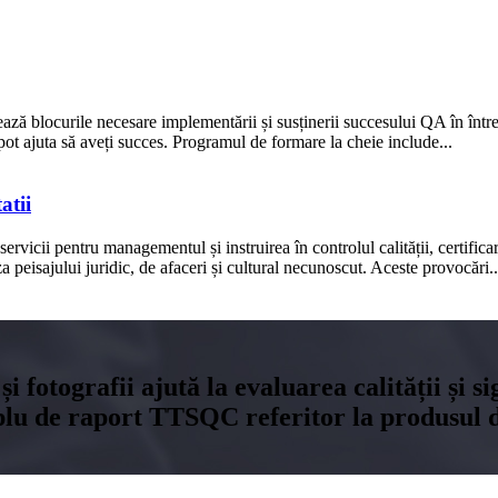
ază blocurile necesare implementării și susținerii succesului QA în într
pot ajuta să aveți succes. Programul de formare la cheie include...
atii
ă servicii pentru managementul și instruirea în controlul calității, certifi
 peisajului juridic, de afaceri și cultural necunoscut. Aceste provocări..
și fotografii ajută la evaluarea calității și 
plu de raport TTSQC referitor la produsul dv