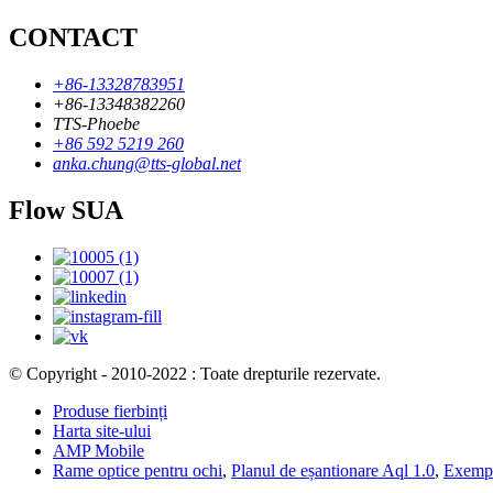
CONTACT
+86-13328783951
+86-13348382260
TTS-Phoebe
+86 592 5219 260
anka.chung@tts-global.net
Flow SUA
© Copyright - 2010-2022 : Toate drepturile rezervate.
Produse fierbinți
Harta site-ului
AMP Mobile
Rame optice pentru ochi
,
Planul de eșantionare Aql 1.0
,
Exemplu