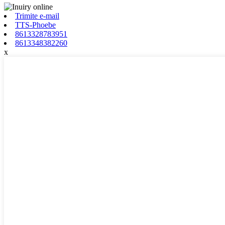
Trimite e-mail
TTS-Phoebe
8613328783951
8613348382260
x