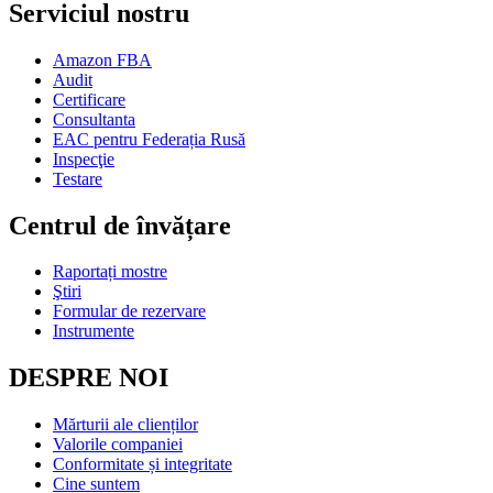
Serviciul nostru
Amazon FBA
Audit
Certificare
Consultanta
EAC pentru Federația Rusă
Inspecţie
Testare
Centrul de învățare
Raportați mostre
Ştiri
Formular de rezervare
Instrumente
DESPRE NOI
Mărturii ale clienților
Valorile companiei
Conformitate și integritate
Cine suntem