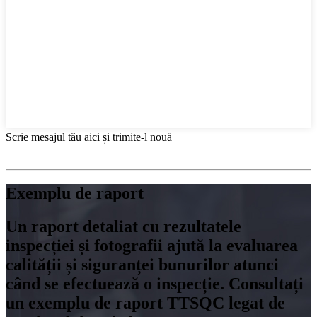
Scrie mesajul tău aici și trimite-l nouă
Exemplu de raport
Un raport detaliat cu rezultatele
inspecției și fotografii ajută la evaluarea
calității și siguranței bunurilor atunci
când se efectuează o inspecție. Consultați
un exemplu de raport TTSQC legat de