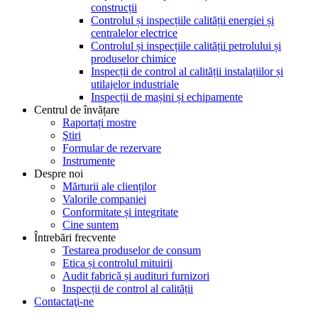
construcții
Controlul și inspecțiile calității energiei și
centralelor electrice
Controlul și inspecțiile calității petrolului și
produselor chimice
Inspecții de control al calității instalațiilor și
utilajelor industriale
Inspecții de mașini și echipamente
Centrul de învățare
Raportați mostre
Ştiri
Formular de rezervare
Instrumente
Despre noi
Mărturii ale clienților
Valorile companiei
Conformitate și integritate
Cine suntem
Întrebări frecvente
Testarea produselor de consum
Etica și controlul mituirii
Audit fabrică și audituri furnizori
Inspecții de control al calității
Contactaţi-ne