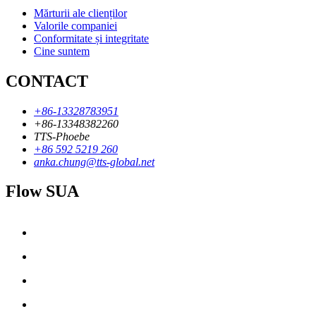
Mărturii ale clienților
Valorile companiei
Conformitate și integritate
Cine suntem
CONTACT
+86-13328783951
+86-13348382260
TTS-Phoebe
+86 592 5219 260
anka.chung@tts-global.net
Flow SUA