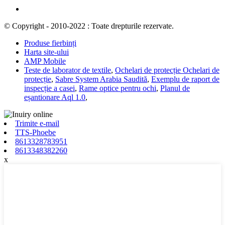
© Copyright - 2010-2022 : Toate drepturile rezervate.
Produse fierbinți
Harta site-ului
AMP Mobile
Teste de laborator de textile
,
Ochelari de protecție Ochelari de
protecție
,
Sabre System Arabia Saudită
,
Exemplu de raport de
inspecție a casei
,
Rame optice pentru ochi
,
Planul de
eșantionare Aql 1.0
,
Trimite e-mail
TTS-Phoebe
8613328783951
8613348382260
x