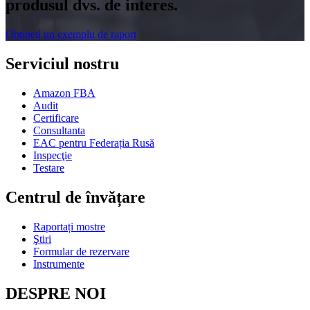
produsul dvs. de interes.
Obțineți un exemplu de raport
Serviciul nostru
Amazon FBA
Audit
Certificare
Consultanta
EAC pentru Federația Rusă
Inspecţie
Testare
Centrul de învățare
Raportați mostre
Ştiri
Formular de rezervare
Instrumente
DESPRE NOI