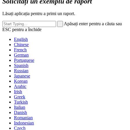
Solicitați un exemplu de raport
Lăsați aplicația pentru a primi un raport.
Apăsați enter pentru a căuta sau
ESC pentru a închide
English
Chinese
French
German
Portuguese
Spanish
Russian
Japanese
Korean
Arabic
Irish
Greek
Turkish
Italian
Danish
Romanian
Indonesian
Czech