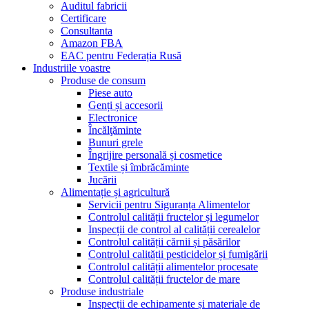
Auditul fabricii
Certificare
Consultanta
Amazon FBA
EAC pentru Federația Rusă
Industriile voastre
Produse de consum
Piese auto
Genți și accesorii
Electronice
Încălţăminte
Bunuri grele
Îngrijire personală și cosmetice
Textile și îmbrăcăminte
Jucării
Alimentație și agricultură
Servicii pentru Siguranța Alimentelor
Controlul calității fructelor și legumelor
Inspecții de control al calității cerealelor
Controlul calității cărnii și păsărilor
Controlul calității pesticidelor și fumigării
Controlul calității alimentelor procesate
Controlul calității fructelor de mare
Produse industriale
Inspecții de echipamente și materiale de