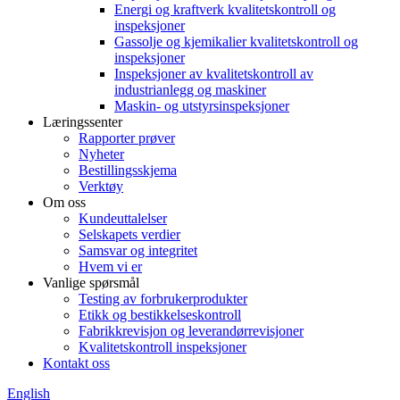
Energi og kraftverk kvalitetskontroll og
inspeksjoner
Gassolje og kjemikalier kvalitetskontroll og
inspeksjoner
Inspeksjoner av kvalitetskontroll av
industrianlegg og maskiner
Maskin- og utstyrsinspeksjoner
Læringssenter
Rapporter prøver
Nyheter
Bestillingsskjema
Verktøy
Om oss
Kundeuttalelser
Selskapets verdier
Samsvar og integritet
Hvem vi er
Vanlige spørsmål
Testing av forbrukerprodukter
Etikk og bestikkelseskontroll
Fabrikkrevisjon og leverandørrevisjoner
Kvalitetskontroll inspeksjoner
Kontakt oss
English