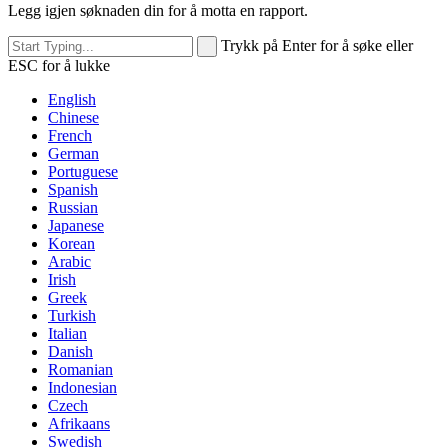
Legg igjen søknaden din for å motta en rapport.
Trykk på Enter for å søke eller
ESC for å lukke
English
Chinese
French
German
Portuguese
Spanish
Russian
Japanese
Korean
Arabic
Irish
Greek
Turkish
Italian
Danish
Romanian
Indonesian
Czech
Afrikaans
Swedish