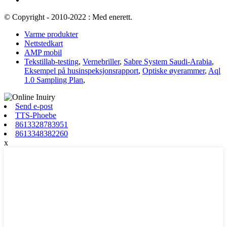
© Copyright - 2010-2022 : Med enerett.
Varme produkter
Nettstedkart
AMP mobil
Tekstillab-testing
,
Vernebriller
,
Sabre System Saudi-Arabia
,
Eksempel på husinspeksjonsrapport
,
Optiske øyerammer
,
Aql
1.0 Sampling Plan
,
Send e-post
TTS-Phoebe
8613328783951
8613348382260
x