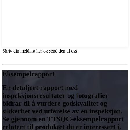
Skriv din melding her og send den til oss
Eksempelrapport
En detaljert rapport med
inspeksjonsresultater og fotografier
bidrar til å vurdere godskvalitet og
sikkerhet ved utførelse av en inspeksjon.
Se gjennom en TTSQC-eksempelrapport
relatert til produktet du er interessert i.