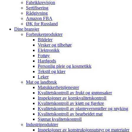
Fabrikkrevisjon
Sertifisering
Rådgivning
Amazon FBA
ØK for Russland
Dine bransjer
Forbrukerprodukter
Bildeler
Vesker og tilbehør
Elektronikk
Fottøy
Hardgods
Personlig pleie og kosmetikk
Tekstil og klær
Leker
Mat og landbruk
Matsikkerhetstjenester
Kvalitetskontroll av frukt og grønnsaker
Inspeksjoner av kornkvalitetskontroll
Kvalitetskontroll av kjøtt og fjærkre
Kvalitetskontroll av plantevernmidler og røyking
Kvalitetskontroll av bearbeidet mat
Sjømat kvalitetskontroll
Industriprodukter
Inspeksjoner av konstruksjonsutstyr og materialer