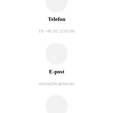
Telefon
Tlf: +86 592 5219 260
E-post
service@tts-global.net