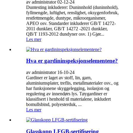
av administrator 02-12-24
Duntesting inkluderer: Duninnhold (duninnhold),
fyllmengde, luftighet, renslighet, oksygenforbruk,
restfettmengde, duntype, mikroorganismer,
APEO osv. Standarder inkluderer GB/T 14272-
2011 dunklær, GB/T 14272 -2021 dunklær,
QB/T 1193-2012 dundyner osv. 1) Gjør...
Les mer
Hva er gardininspeksjonselementene?
av administrator 16-10-24
Gardiner er laget av stoff, lin, garn,
aluminiumsplater, treflis, metallmaterialer osv., og
har funksjonene skyggelegging, isolasjon og
regulering av innendørs lys. Tøygardiner er
klassifisert i henhold til materialene, inkludert
bomullsbind, polyesterduk, ...
Les mer
Glasskopp LFGB-sertifisering