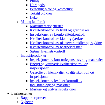
Fottøy
Hardgods
Personlig pleie og kosmetikk
Tekstil og klær
Leker
Mat og landbruk
Matsikkerhetstjenester
Kvalitetskontroll av frukt og grønnsaker
Inspeksjoner av kornkvalitetskontroll
Kvalitetskontroll av kjøtt og fjærkre
Kvalitetskontroll av plantevernmidler og røyking
Kvalitetskontroll av bearbeidet mat
Sjømat kvalitetskontroll
Industriprodukter
Inspeksjoner av konstruksjonsutstyr og materialer
Energi og kraftverk kvalitetskontroll og
inspeksjoner
Gassolje og kjemikalier kvalitetskontroll og
inspeksjoner
Inspeksjoner av kvalitetskontroll av
industrianlegg og maskiner
Maskin- og utstyrsinspeksjoner
Læringssenter
Rapporter prøver
Nyheter