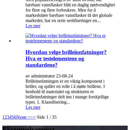
bærbare vannflasker blitt en daglig nødvendighet
for flere og flere forbrukere. Men for å
markedsføre bærbare vannflasker til det globale
markedet, har en serie sertifiseringer en...
Les mer
Hvordan velge brilleinnfatninger?
Hva er testelementene og
standardene?
av administrator 23-08-24
Brilleinnfatningen er en viktig komponent i
briller, og spiller en rolle i å støtte brillene. I
henhold til materialet og strukturen er
brilleinnfatninger delt inn i mange forskjellige
typer. 1. Klassifisering...
Les mer
1
2
3
4
5
6
Neste >
>>
Side 1 / 35
Eksempelrapport