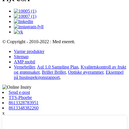
© Copyright - 2010-2022 : Med enerett.
Varme produkter
Sitemap
AMP mobil
Vernebriller
,
Aql 1.0 Sampling Plan
,
Kvalitetskontroll av frukt
og grønnsaker
,
Briller Briller
,
Optiske øyerammer
,
Eksempel
på husinspeksjonsrapport
,
Send e-post
TTS-Phoebe
8613328783951
8613348382260
x