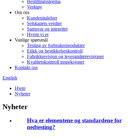
Bestillingsskjema
Verktøy
Om oss
Kundeuttalelser
Selskapets verdier
Samsvar og integritet
Hvem vi er
Vanlige spørsmål
Testing av forbrukerprodukter
Etikk og bestikkelseskontroll
Fabrikkrevisjon og leverandørrevisjoner
Kvalitetskontroll inspeksjoner
Kontakt oss
English
Hjem
Nyheter
Nyheter
Hva er elementene og standardene for
nedtesting?