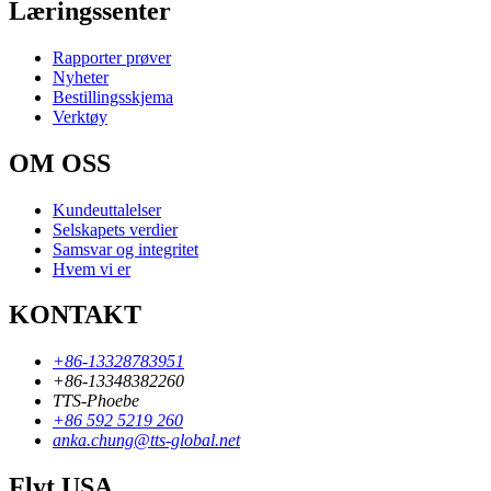
Læringssenter
Rapporter prøver
Nyheter
Bestillingsskjema
Verktøy
OM OSS
Kundeuttalelser
Selskapets verdier
Samsvar og integritet
Hvem vi er
KONTAKT
+86-13328783951
+86-13348382260
TTS-Phoebe
+86 592 5219 260
anka.chung@tts-global.net
Flyt USA