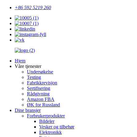
+86 592 5219 260
Hjem
Våre tjenester
Undersøkelse
Testing
Fabrikkrevisjon
Sertifisering
Rådgivning
Amazon FBA
ØK for Russland
Dine bransjer
Forbrukerprodukter
Bildeler
Vesker og tilbehør
Elektronikk