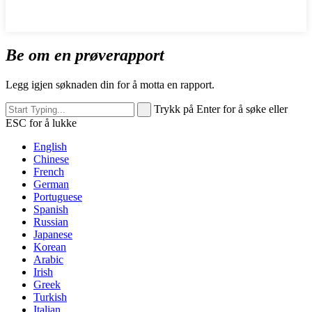
Be om en prøverapport
Legg igjen søknaden din for å motta en rapport.
Trykk på Enter for å søke eller
ESC for å lukke
English
Chinese
French
German
Portuguese
Spanish
Russian
Japanese
Korean
Arabic
Irish
Greek
Turkish
Italian