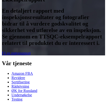
En detaljert rapport med
inspeksjonsresultater og fotografier
bidrar til å vurdere godskvalitet og
sikkerhet ved utførelse av en inspeksjon.
Se gjennom en TTSQC-eksempelrapport
relatert til produktet du er interessert i.
Få en prøverapport
Vår tjeneste
Amazon FBA
Revidere
Sertifisering
Rådgivning
ØK for Russland
Undersøkelse
Testing