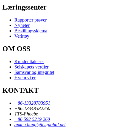
Læringssenter
Rapporter prøver
Nyheter
Bestillingsskjema
Verktøy
OM OSS
Kundeuttalelser
Selskapets verdier
Samsvar og integritet
Hvem vi er
KONTAKT
+86-13328783951
+86-13348382260
TTS-Phoebe
+86 592 5219 260
anka.chung@tts-global.net