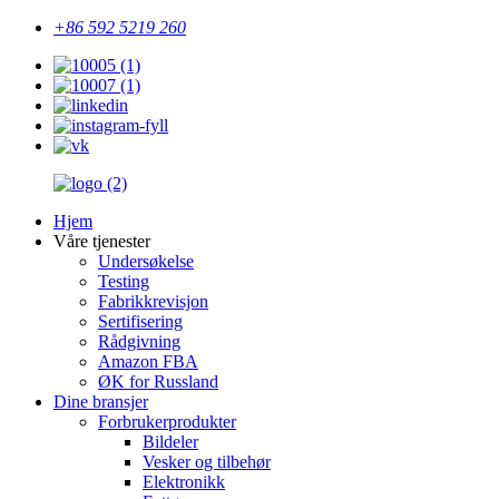
+86 592 5219 260
Hjem
Våre tjenester
Undersøkelse
Testing
Fabrikkrevisjon
Sertifisering
Rådgivning
Amazon FBA
ØK for Russland
Dine bransjer
Forbrukerprodukter
Bildeler
Vesker og tilbehør
Elektronikk