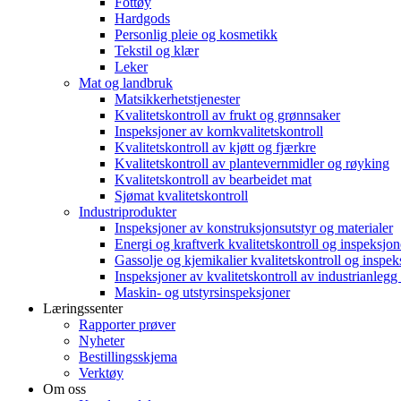
Fottøy
Hardgods
Personlig pleie og kosmetikk
Tekstil og klær
Leker
Mat og landbruk
Matsikkerhetstjenester
Kvalitetskontroll av frukt og grønnsaker
Inspeksjoner av kornkvalitetskontroll
Kvalitetskontroll av kjøtt og fjærkre
Kvalitetskontroll av plantevernmidler og røyking
Kvalitetskontroll av bearbeidet mat
Sjømat kvalitetskontroll
Industriprodukter
Inspeksjoner av konstruksjonsutstyr og materialer
Energi og kraftverk kvalitetskontroll og inspeksjon
Gassolje og kjemikalier kvalitetskontroll og inspek
Inspeksjoner av kvalitetskontroll av industrianleg
Maskin- og utstyrsinspeksjoner
Læringssenter
Rapporter prøver
Nyheter
Bestillingsskjema
Verktøy
Om oss