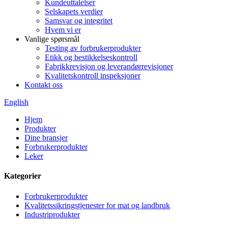
Kundeuttalelser
Selskapets verdier
Samsvar og integritet
Hvem vi er
Vanlige spørsmål
Testing av forbrukerprodukter
Etikk og bestikkelseskontroll
Fabrikkrevisjon og leverandørrevisjoner
Kvalitetskontroll inspeksjoner
Kontakt oss
English
Hjem
Produkter
Dine bransjer
Forbrukerprodukter
Leker
Kategorier
Forbrukerprodukter
Kvalitetssikringstjenester for mat og landbruk
Industriprodukter