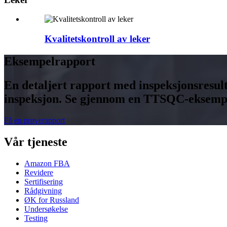
Kvalitetskontroll av leker
Eksempelrapport
En detaljert rapport med inspeksjonsresulta
inspeksjon. Se gjennom en TTSQC-eksempelr
Få en prøverapport
Vår tjeneste
Amazon FBA
Revidere
Sertifisering
Rådgivning
ØK for Russland
Undersøkelse
Testing