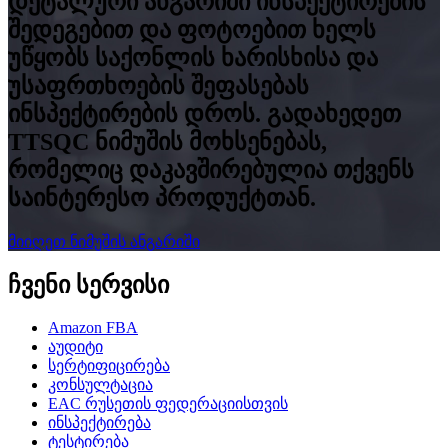
დეტალური ანგარიში ინსპექტირების
შედეგებით და ფოტოებით ხელს
უწყობს საქონლის ხარისხისა და
უსაფრთხოების შეფასებას
ინსპექტირების დროს. გადახედეთ
TTSQC ნიმუშის მოხსენებას,
რომელიც დაკავშირებულია თქვენს
საინტერესო პროდუქტთან.
მიიღეთ ნიმუშის ანგარიში
ჩვენი სერვისი
Amazon FBA
აუდიტი
სერტიფიცირება
კონსულტაცია
EAC რუსეთის ფედერაციისთვის
ინსპექტირება
ტესტირება