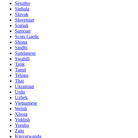
Sesotho
Sinhala
Slovak
Slovenian
Somali
Samoan
Scots Gaelic
Shona
Sindhi
Sundanese
Swahili
Tajik
Tamil
Telugu
Thai
Ukrainian
Urdu
Uzbek
Vietnamese
Welsh
Xhosa
Yiddish
Yoruba
Zulu
Kinyarwanda