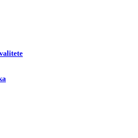
valitete
ka