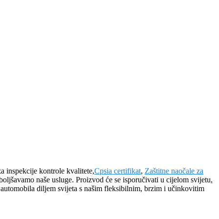
 inspekcije kontrole kvalitete,
Cpsia certifikat
,
Zaštitne naočale za
ljšavamo naše usluge. Proizvod će se isporučivati ​​u cijelom svijetu,
utomobila diljem svijeta s našim fleksibilnim, brzim i učinkovitim