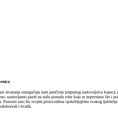
ornica
 faze stvaranja omogućuju nam jamčenje potpunog zadovoljstva kupaca za
o, nastavljamo paziti na našu ponudu robe koja se neprestano širi i pobo
. Ponosni smo što svojim proizvodima opskrbljujemo svakog ljubitelja a
dobravali i hvalili.