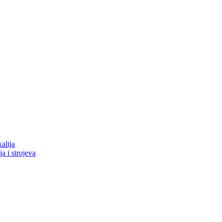
alija
ja i strojeva