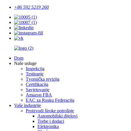
+86 592 5219 260
Dom
Naše usluge
Inspekcija
Testiranje
Tvornička revizija
Certifikacija
Savjetovanje
Amazon FBA
EAC za Rusku Federaciju
Vaše industrije
Proizvodi široke potrošnje
Automobilski dijelovi
Torbe i dodaci
Elektronika