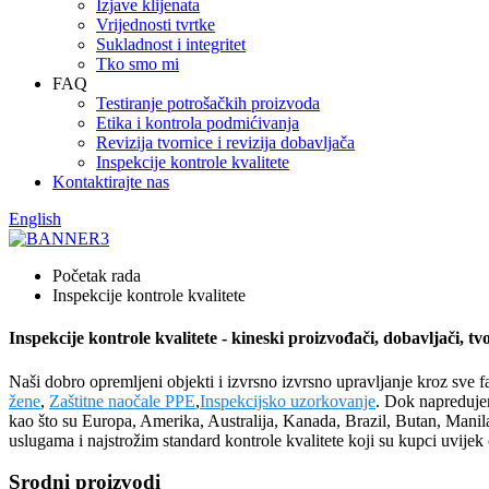
Izjave klijenata
Vrijednosti tvrtke
Sukladnost i integritet
Tko smo mi
FAQ
Testiranje potrošačkih proizvoda
Etika i kontrola podmićivanja
Revizija tvornice i revizija dobavljača
Inspekcije kontrole kvalitete
Kontaktirajte nas
English
Početak rada
Inspekcije kontrole kvalitete
Inspekcije kontrole kvalitete - kineski proizvođači, dobavljači, tv
Naši dobro opremljeni objekti i izvrsno izvrsno upravljanje kroz sve
žene
,
Zaštitne naočale PPE
,
Inspekcijsko uzorkovanje
. Dok napredujem
kao što su Europa, Amerika, Australija, Kanada, Brazil, Butan, Manila
uslugama i najstrožim standard kontrole kvalitete koji su kupci uvijek o
Srodni proizvodi