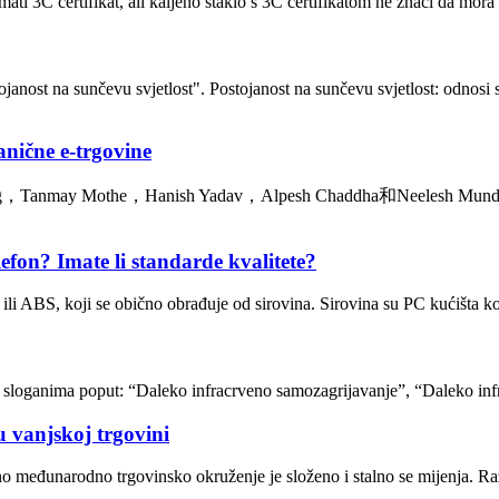
ti 3C certifikat, ali kaljeno staklo s 3C certifikatom ne znači da mora b
ojanost na sunčevu svjetlost". Postojanost na sunčevu svjetlost: odnos
anične e-trgovine
anmay Mothe，Hanish Yadav，Alpesh Chaddha和Neelesh Mundra Inter
lefon? Imate li standarde kvalitete?
 ili ABS, koji se obično obrađuje od sirovina. Sirovina su PC kućišta koj
 sloganima poput: “Daleko infracrveno samozagrijavanje”, “Daleko infra
u vanjskoj trgovini
o međunarodno trgovinsko okruženje je složeno i stalno se mijenja. Različi