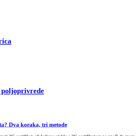
rica
i poljoprivrede
ata? Dva koraka, tri metode