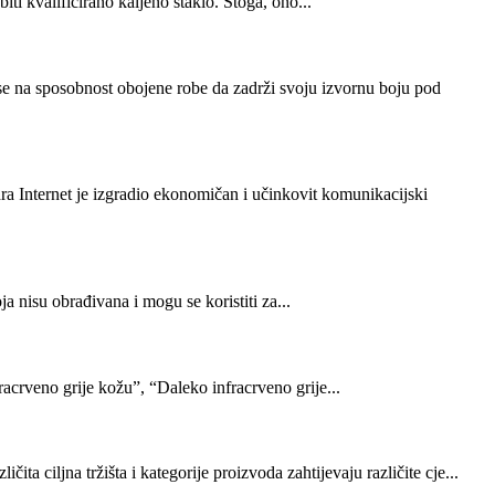
iti kvalificirano kaljeno staklo. Stoga, ono...
i se na sposobnost obojene robe da zadrži svoju izvornu boju pod
net je izgradio ekonomičan i učinkovit komunikacijski
a nisu obrađivana i mogu se koristiti za...
crveno grije kožu”, “Daleko infracrveno grije...
ta ciljna tržišta i kategorije proizvoda zahtijevaju različite cje...