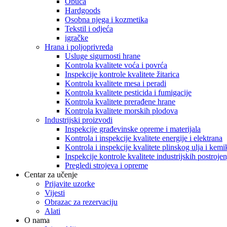
Obuća
Hardgoods
Osobna njega i kozmetika
Tekstil i odjeća
igračke
Hrana i poljoprivreda
Usluge sigurnosti hrane
Kontrola kvalitete voća i povrća
Inspekcije kontrole kvalitete žitarica
Kontrola kvalitete mesa i peradi
Kontrola kvalitete pesticida i fumigacije
Kontrola kvalitete prerađene hrane
Kontrola kvalitete morskih plodova
Industrijski proizvodi
Inspekcije građevinske opreme i materijala
Kontrola i inspekcije kvalitete energije i elektrana
Kontrola i inspekcije kvalitete plinskog ulja i kemik
Inspekcije kontrole kvalitete industrijskih postrojen
Pregledi strojeva i opreme
Centar za učenje
Prijavite uzorke
Vijesti
Obrazac za rezervaciju
Alati
O nama