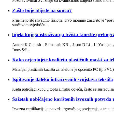
Pozdrav svima! Svi znaju da kvalificirano kaljeno staklo mora ima
Zašto boje blijede na suncu?
Prije nego što shvatimo razloge, prvo moramo znati što je "post
sunčevom svjetlošću...
bijela knjiga istraživanja tržišta kineske prekogr
Autori: K Ganesh，Ramanath KB，Jason D Li，Li Yuanpeng，T
“most&#...
Kako ocjenjujete kvalitetu plastičnih maski za te
Materijal plastičnih kućišta za telefone je općenito PC (tj. PVC)
Ispitivanje daleko infracrvenih svojstava tekstila
Kada potrošači kupuju toplu zimsku odjeću, često se susreću sa
Sažetak uobičajeno korištenih izvoznih potvrda 
Izvozna certifikacija je potvrda trgovačkog povjerenja, a trenutn