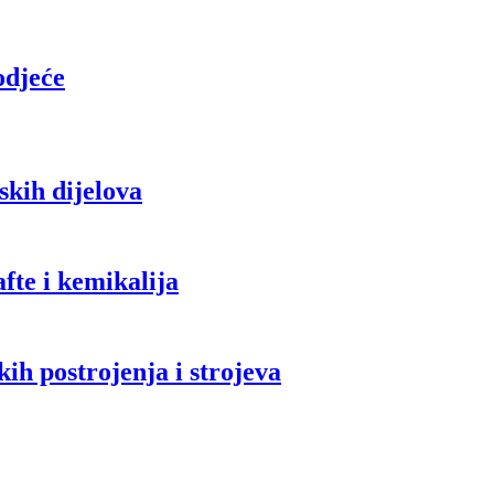
 odjeće
skih dijelova
afte i kemikalija
kih postrojenja i strojeva