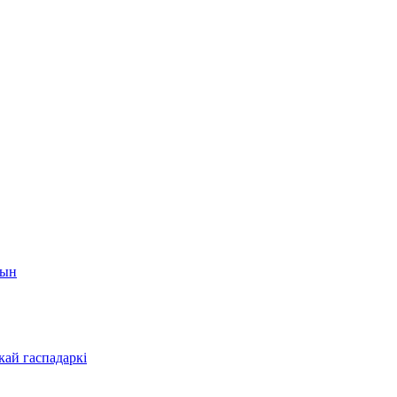
шын
кай гаспадаркі