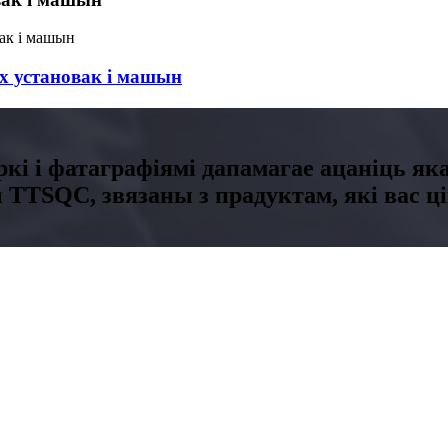
х установак і машын
кі і фатаграфіямі дапамагае ацаніць яка
 TTSQC, звязаны з прадуктам, які вас ці