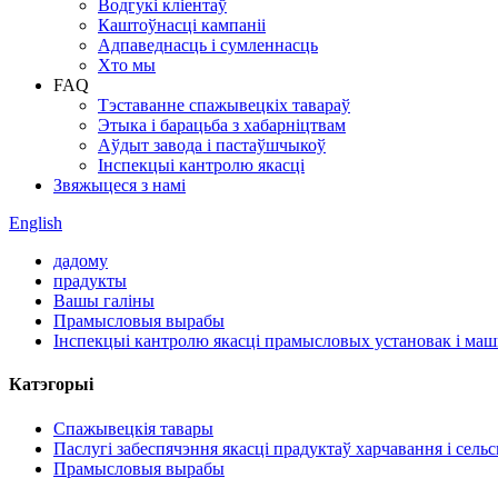
Водгукі кліентаў
Каштоўнасці кампаніі
Адпаведнасць і сумленнасць
Хто мы
FAQ
Тэставанне спажывецкіх тавараў
Этыка і барацьба з хабарніцтвам
Аўдыт завода і пастаўшчыкоў
Інспекцыі кантролю якасці
Звяжыцеся з намі
English
дадому
прадукты
Вашы галіны
Прамысловыя вырабы
Інспекцыі кантролю якасці прамысловых установак і ма
Катэгорыі
Спажывецкія тавары
Паслугі забеспячэння якасці прадуктаў харчавання і сельс
Прамысловыя вырабы