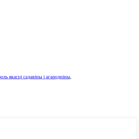
оль якасці садавіны і агародніны
,