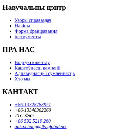
Навучальны цэнтр
Узоры справаздач
Навіны
Форма браніравання
інструменты
ПРА НАС
Водгукі кліентаў
Каштоўнасці кампаніі
Адпаведнасць і сумленнасць
Хто мы
КАНТАКТ
+86-13328783951
+86-13348382260
ТТС-Фібі
+86 592 5219 260
anka.chung@tts-global.net