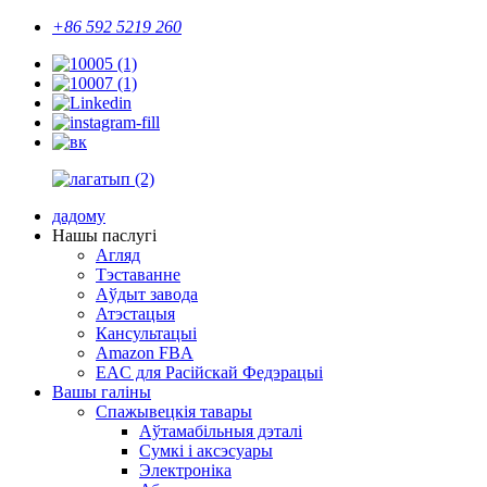
+86 592 5219 260
дадому
Нашы паслугі
Агляд
Тэставанне
Аўдыт завода
Атэстацыя
Кансультацыі
Amazon FBA
EAC для Расійскай Федэрацыі
Вашы галіны
Спажывецкія тавары
Аўтамабільныя дэталі
Сумкі і аксэсуары
Электроніка