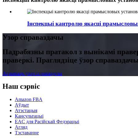
Інспекцыі кантролю якасці прамысловы
Узор справаздачы
Падрабязны пратакол з вынікамі правер
праверкі. Праглядзіце ўзор справаздачы
Атрымаць узор справаздачы
Наш сэрвіс
Amazon FBA
Аўдыт
Атэстацыя
Кансультацыі
EAC для Расійскай Федэрацыі
Агляд
Тэставанне