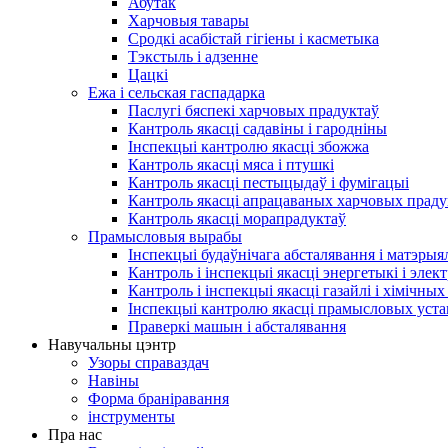
Абутак
Харчовыя тавары
Сродкі асабістай гігіены і касметыка
Тэкстыль і адзенне
Цацкі
Ежа і сельская гаспадарка
Паслугі бяспекі харчовых прадуктаў
Кантроль якасці садавіны і гародніны
Інспекцыі кантролю якасці збожжа
Кантроль якасці мяса і птушкі
Кантроль якасці пестыцыдаў і фумігацыі
Кантроль якасці апрацаваных харчовых праду
Кантроль якасці морапрадуктаў
Прамысловыя вырабы
Інспекцыі будаўнічага абсталявання і матэрыя
Кантроль і інспекцыі якасці энергетыкі і эле
Кантроль і інспекцыі якасці газайлі і хімічны
Інспекцыі кантролю якасці прамысловых уста
Праверкі машын і абсталявання
Навучальны цэнтр
Узоры справаздач
Навіны
Форма браніравання
інструменты
Пра нас