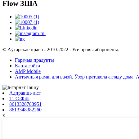
Flow ЗША
© Аўтарскае права - 2010-2022 : Усе правы абаронены.
Гарачыя прадукты
Карта сайта
AMP Mobile
Аптычныя рамкі для вачэй
,
Ўзор пратакола агляду дома
,
А
Адправіць ліст
ТТС-Фібі
8613328783951
8613348382260
x