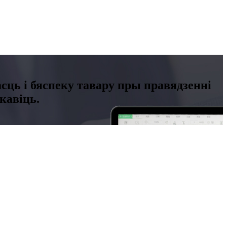
сць і бяспеку тавару пры правядзенні
кавіць.