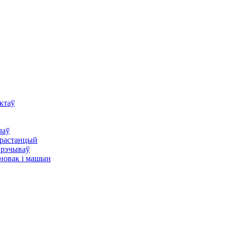
ктаў
лаў
ктрастанцый
х рэчываў
новак і машын