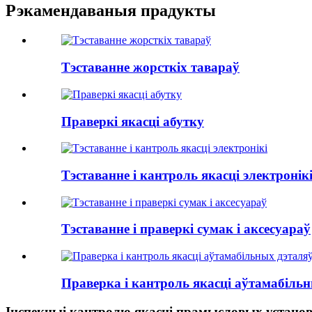
Рэкамендаваныя прадукты
Тэставанне жорсткіх тавараў
Праверкі якасці абутку
Тэставанне і кантроль якасці электронік
Тэставанне і праверкі сумак і аксесуараў
Праверка і кантроль якасці аўтамабіль
Інспекцыі кантролю якасці прамысловых устано