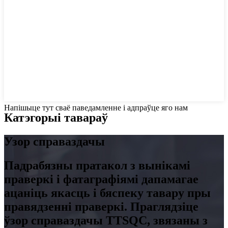
Напішыце тут сваё паведамленне і адпраўце яго нам
Катэгорыі тавараў
Узор справаздачы
Падрабязны пратакол з вынікамі
праверкі і фатаграфіямі дапамагае
ацаніць якасць і бяспеку тавару пры
правядзенні праверкі. Праглядзіце
ўзор справаздачы TTSQC, звязаны з