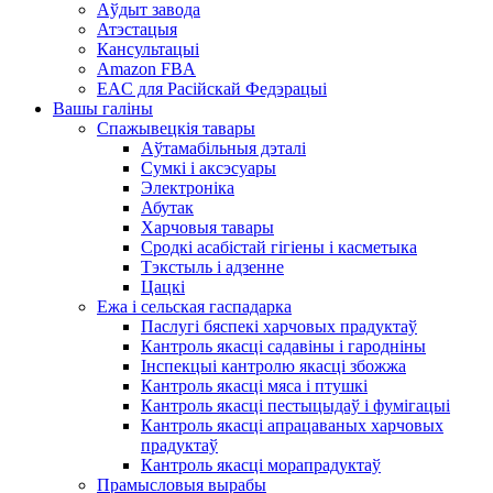
Аўдыт завода
Атэстацыя
Кансультацыі
Amazon FBA
EAC для Расійскай Федэрацыі
Вашы галіны
Спажывецкія тавары
Аўтамабільныя дэталі
Сумкі і аксэсуары
Электроніка
Абутак
Харчовыя тавары
Сродкі асабістай гігіены і касметыка
Тэкстыль і адзенне
Цацкі
Ежа і сельская гаспадарка
Паслугі бяспекі харчовых прадуктаў
Кантроль якасці садавіны і гародніны
Інспекцыі кантролю якасці збожжа
Кантроль якасці мяса і птушкі
Кантроль якасці пестыцыдаў і фумігацыі
Кантроль якасці апрацаваных харчовых
прадуктаў
Кантроль якасці морапрадуктаў
Прамысловыя вырабы