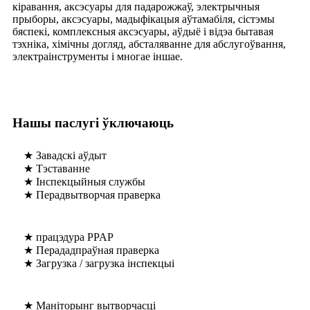
кіравання, аксэсуары для падарожжаў, электрычныя
прыборы, аксэсуары, мадыфікацыя аўтамабіля, сістэмы
бяспекі, комплексныя аксэсуары, аўдыё і відэа бытавая
тэхніка, хімічны догляд, абсталяванне для абслугоўвання,
электраінструменты і многае іншае.
Нашы паслугі ўключаюць
★ Завадскі аўдыт
★ Тэставанне
★ Інспекцыйныя службы
★ Перадвытворчая праверка
★ працэдура PPAP
★ Перададпраўная праверка
★ Загрузка / загрузка інспекцыі
★ Маніторынг вытворчасці