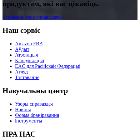
прадуктам, які вас цікавіць.
Атрымаць узор справаздачы
Наш сэрвіс
Amazon FBA
Аўдыт
Атэстацыя
Кансультацыі
EAC для Расійскай Федэрацыі
Агляд
Тэставанне
Навучальны цэнтр
Узоры справаздач
Навіны
Форма браніравання
інструменты
ПРА НАС