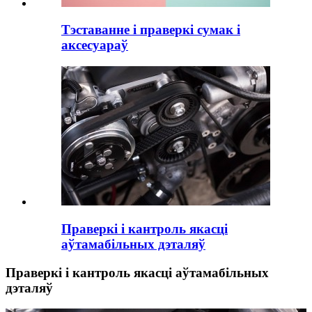
Тэставанне і праверкі сумак і
аксесуараў
Праверкі і кантроль якасці
аўтамабільных дэталяў
Праверкі і кантроль якасці аўтамабільных
дэталяў