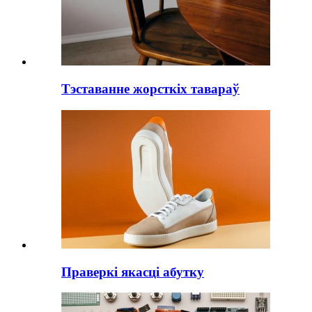
Тэставанне жорсткіх тавараў
Праверкі якасці абутку