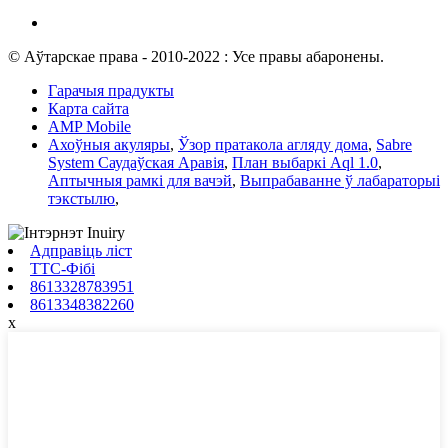
© Аўтарскае права - 2010-2022 : Усе правы абаронены.
Гарачыя прадукты
Карта сайта
AMP Mobile
Ахоўныя акуляры
,
Ўзор пратакола агляду дома
,
Sabre
System Саудаўская Аравія
,
План выбаркі Aql 1.0
,
Аптычныя рамкі для вачэй
,
Выпрабаванне ў лабараторыі
тэкстылю
,
Адправіць ліст
ТТС-Фібі
8613328783951
8613348382260
x