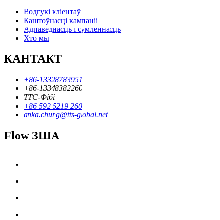
Водгукі кліентаў
Каштоўнасці кампаніі
Адпаведнасць і сумленнасць
Хто мы
КАНТАКТ
+86-13328783951
+86-13348382260
ТТС-Фібі
+86 592 5219 260
anka.chung@tts-global.net
Flow ЗША