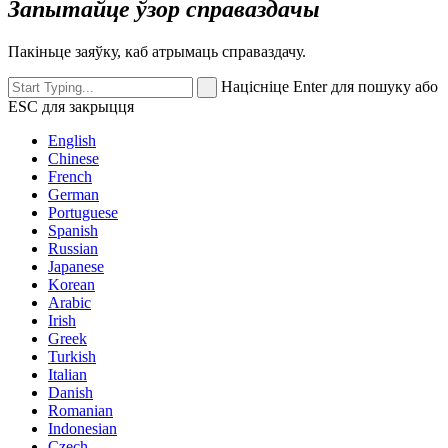
Запытайце ўзор справаздачы
Пакіньце заяўку, каб атрымаць справаздачу.
Націсніце Enter для пошуку або
ESC для закрыцця
English
Chinese
French
German
Portuguese
Spanish
Russian
Japanese
Korean
Arabic
Irish
Greek
Turkish
Italian
Danish
Romanian
Indonesian
Czech