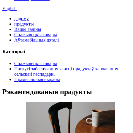
English
дадому
прадукты
Вашы галіны
Спажывецкія тавары
Аўтамабільныя дэталі
Катэгорыі
Спажывецкія тавары
Паслугі забеспячэння якасці прадуктаў харчавання і
сельскай гаспадаркі
Прамысловыя вырабы
Рэкамендаваныя прадукты