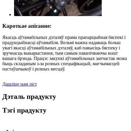
Кароткае апісанне:
Якасць аўтамабільных дэталяў прама прапарцыйная бяспекі і
прадукцыйнасці аўтамабіля. Вельмі важна надаваць больш
увагі якасці аўтамабільных дэталяў, каб павысіць бяспеку і
зручнасць выкарыстання, тым самым павялічваючы кошт
вашага брэнда. Працэс закупкі аўтамабільных запчастак можа
быць складаным з-за розных спецыфікацый, магчымасцей
пастаўшчыкоў і розных месцаў.
Дашліце нам ліст
Дэталь прадукту
Тэгі прадукту