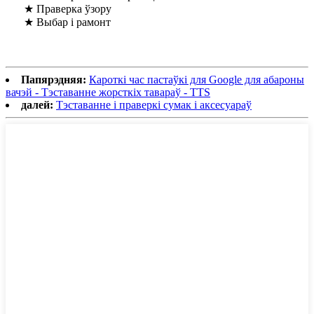
★ Праверка ўзору
★ Выбар і рамонт
Папярэдняя:
Кароткі час пастаўкі для Google для абароны
вачэй - Тэставанне жорсткіх тавараў - TTS
далей:
Тэставанне і праверкі сумак і аксесуараў