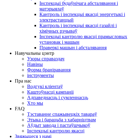
Інспекцыі будаўнічага абсталявання і
матэрыялаў
Кантроль і інспекцыі якасці энергетыкі і
электрастанцый
Кантроль і інспекцыі якасці газайлі і
хімічных рэчываў
Інспекцыі кантролю якасці прамысловых
установак і машын
Праверкі машын і абсталявання
Навучальны цэнтр
Узоры справаздач
Навіны
Форма браніравання
інструменты
Пра нас
Водгукі кліентаў
Каштоўнасці кампаніі
Адпаведнасць і сумленнасць
Хто мы
FAQ
Тэставанне спажывецкіх тавараў
Этыка і барацьба з хабарніцтвам
Аўдыт завода і пастаўшчыкоў
Інспекцыі кантролю якасці
Звяжыцеся з намі