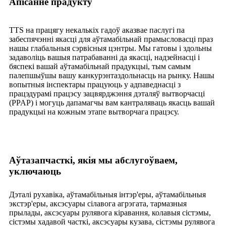
Апісанне прадукту
TTS на працягу некалькіх гадоў аказвае паслугі па
забеспячэнні якасці для аўтамабільнай прамысловасці праз
нашы глабальныя сэрвісныя цэнтры. Мы гатовы і здольны
задаволіць вашыя патрабаванні да якасці, надзейнасці і
бяспекі вашай аўтамабільнай прадукцыі, тым самым
палепшыўшы вашу канкурэнтаздольнасць на рынку. Нашы
вопытныя інспектары працуюць у адпаведнасці з
працэдурамі працэсу зацвярджэння дэталяў вытворчасці
(PPAP) і могуць дапамагчы вам кантраляваць якасць вашай
прадукцыі на кожным этапе вытворчага працэсу.
Аўтазапчасткі, якія мы абслугоўваем,
уключаюць
Дэталі рухавіка, аўтамабільныя інтэр'еры, аўтамабільныя
экстэр'еры, аксэсуары сілавога агрэгата, тармазныя
прылады, аксэсуары рулявога кіравання, колавыя сістэмы,
сістэмы хадавой часткі, аксэсуары кузава, сістэмы рулявога