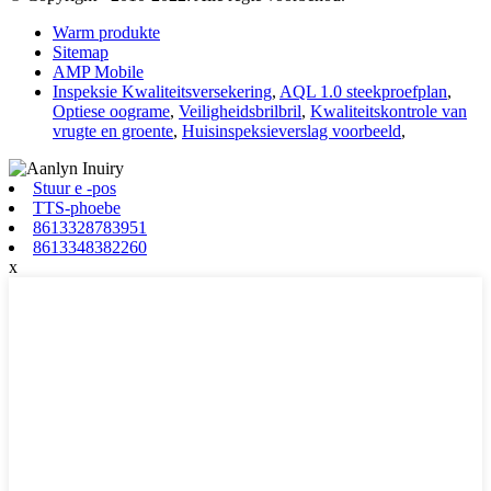
Warm produkte
Sitemap
AMP Mobile
Inspeksie Kwaliteitsversekering
,
AQL 1.0 steekproefplan
,
Optiese oograme
,
Veiligheidsbrilbril
,
Kwaliteitskontrole van
vrugte en groente
,
Huisinspeksieverslag voorbeeld
,
Stuur e -pos
TTS-phoebe
8613328783951
8613348382260
x