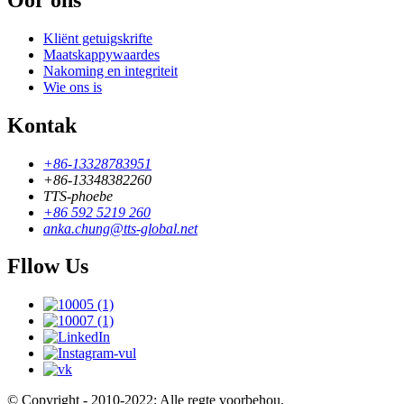
Kliënt getuigskrifte
Maatskappywaardes
Nakoming en integriteit
Wie ons is
Kontak
+86-13328783951
+86-13348382260
TTS-phoebe
+86 592 5219 260
anka.chung@tts-global.net
Fllow Us
© Copyright - 2010-2022: Alle regte voorbehou.