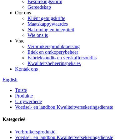
Besprekingsvorm
Gereedskap
Oor ons
Kliënt getuigskrifte
Maatskappywaardes
Nakoming en integriteit
Wie ons is
Vrae
Verbruikersproduktoetsing
Etiek en omkoperybeheer
Fabrieksoudit- en verskaffersoudits
Kwaliteitsbeheerinspeksies
Kontak ons
English
Tuiste
Produkte
U nywerhede
Voedsel- en landbou Kwaliteitversekeringsdienste
Kategorieë
Verbruikersprodukte
Voedsel- en landbou Kwaliteitversekeringsdienste