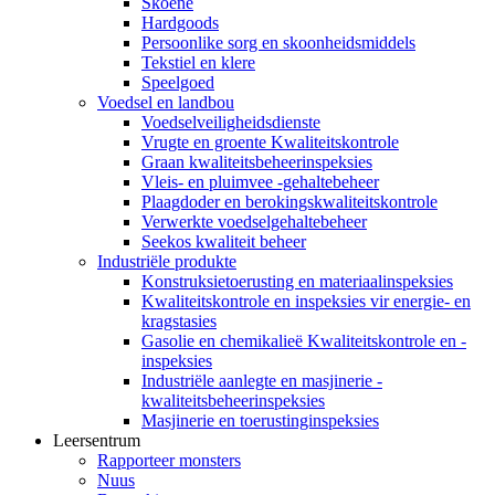
Skoene
Hardgoods
Persoonlike sorg en skoonheidsmiddels
Tekstiel en klere
Speelgoed
Voedsel en landbou
Voedselveiligheidsdienste
Vrugte en groente Kwaliteitskontrole
Graan kwaliteitsbeheerinspeksies
Vleis- en pluimvee -gehaltebeheer
Plaagdoder en berokingskwaliteitskontrole
Verwerkte voedselgehaltebeheer
Seekos kwaliteit beheer
Industriële produkte
Konstruksietoerusting en materiaalinspeksies
Kwaliteitskontrole en inspeksies vir energie- en
kragstasies
Gasolie en chemikalieë Kwaliteitskontrole en -
inspeksies
Industriële aanlegte en masjinerie -
kwaliteitsbeheerinspeksies
Masjinerie en toerustinginspeksies
Leersentrum
Rapporteer monsters
Nuus