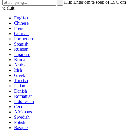
Klik Enter om te soek of ESC om
te sluit
English
Chinese
French
German
Portuguese
Spanish
Russian
Japanese
Korean
Arabic
Irish
Greek
Turkish
Italian
Danish
Romanian
Indonesian
Czech
Afrikaans
Swedish
Polish
Basque