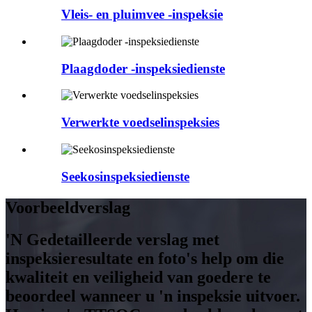
Vleis- en pluimvee -inspeksie
Plaagdoder -inspeksiedienste
Verwerkte voedselinspeksies
Seekosinspeksiedienste
Voorbeeldverslag
'N Gedetailleerde verslag met
inspeksieresultate en foto's help om die
kwaliteit en veiligheid van goedere te
beoordeel wanneer u 'n inspeksie uitvoer.