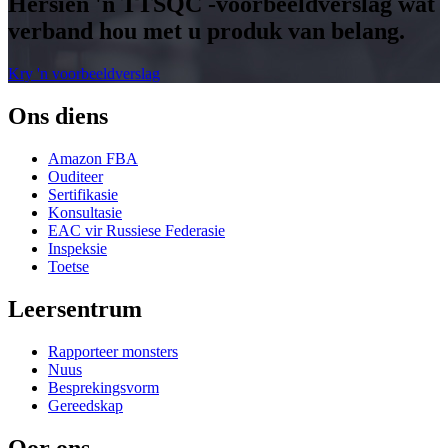
Hersien 'n TTSQC -voorbeeldverslag wat
verband hou met u produk van belang.
Kry 'n voorbeeldverslag
Ons diens
Amazon FBA
Ouditeer
Sertifikasie
Konsultasie
EAC vir Russiese Federasie
Inspeksie
Toetse
Leersentrum
Rapporteer monsters
Nuus
Besprekingsvorm
Gereedskap
Oor ons