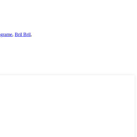
ograme
,
Bril Bril
,