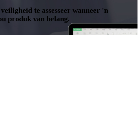
 veiligheid te assesseer wanneer 'n
ou produk van belang.