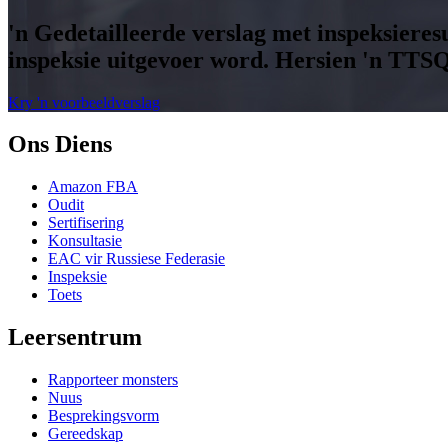
'n Gedetailleerde verslag met inspeksieresu
inspeksie uitgevoer word. Hersien 'n TTS
Kry 'n voorbeeldverslag
Ons Diens
Amazon FBA
Oudit
Sertifisering
Konsultasie
EAC vir Russiese Federasie
Inspeksie
Toets
Leersentrum
Rapporteer monsters
Nuus
Besprekingsvorm
Gereedskap