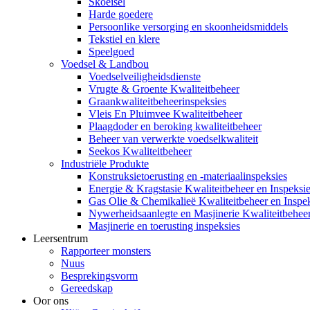
Skoeisel
Harde goedere
Persoonlike versorging en skoonheidsmiddels
Tekstiel en klere
Speelgoed
Voedsel & Landbou
Voedselveiligheidsdienste
Vrugte & Groente Kwaliteitbeheer
Graankwaliteitbeheerinspeksies
Vleis En Pluimvee Kwaliteitbeheer
Plaagdoder en beroking kwaliteitbeheer
Beheer van verwerkte voedselkwaliteit
Seekos Kwaliteitbeheer
Industriële Produkte
Konstruksietoerusting en -materiaalinspeksies
Energie & Kragstasie Kwaliteitbeheer en Inspeksi
Gas Olie & Chemikalieë Kwaliteitbeheer en Inspe
Nywerheidsaanlegte en Masjinerie Kwaliteitbeheer
Masjinerie en toerusting inspeksies
Leersentrum
Rapporteer monsters
Nuus
Besprekingsvorm
Gereedskap
Oor ons