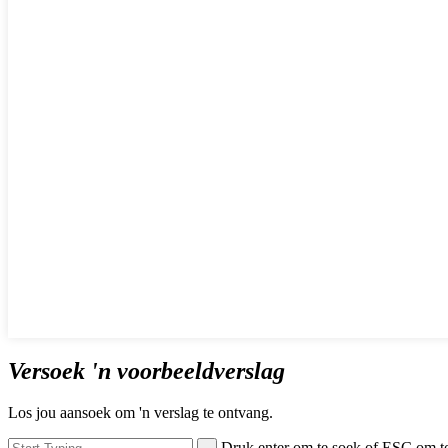
Versoek 'n voorbeeldverslag
Los jou aansoek om 'n verslag te ontvang.
Druk enter om te soek of ESC om t