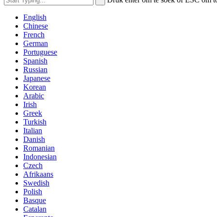
English
Chinese
French
German
Portuguese
Spanish
Russian
Japanese
Korean
Arabic
Irish
Greek
Turkish
Italian
Danish
Romanian
Indonesian
Czech
Afrikaans
Swedish
Polish
Basque
Catalan