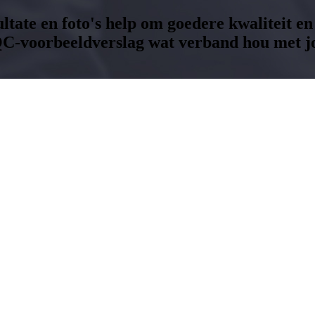
ltate en foto's help om goedere kwaliteit en
QC-voorbeeldverslag wat verband hou met j