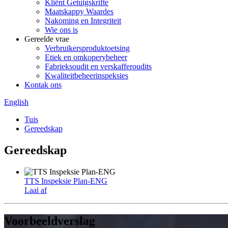
Kliënt Getuigskrifte
Maatskappy Waardes
Nakoming en Integriteit
Wie ons is
Gereelde vrae
Verbruikersproduktoetsing
Etiek en omkoperybeheer
Fabrieksoudit en verskafferoudits
Kwaliteitbeheerinspeksies
Kontak ons
English
Tuis
Gereedskap
Gereedskap
TTS Inspeksie Plan-ENG
Laai af
Voorbeeldverslag