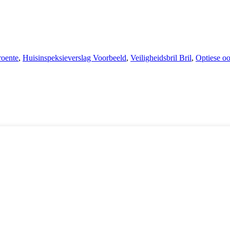
roente
,
Huisinspeksieverslag Voorbeeld
,
Veiligheidsbril Bril
,
Optiese o