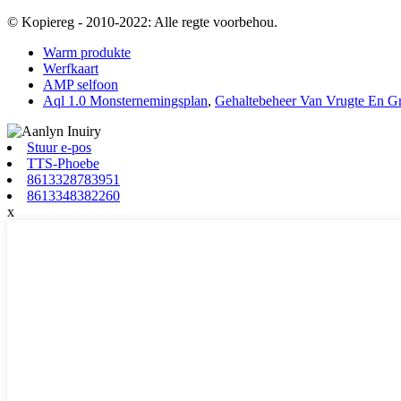
© Kopiereg - 2010-2022: Alle regte voorbehou.
Warm produkte
Werfkaart
AMP selfoon
Aql 1.0 Monsternemingsplan
,
Gehaltebeheer Van Vrugte En G
Stuur e-pos
TTS-Phoebe
8613328783951
8613348382260
x