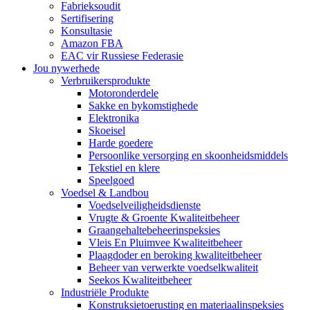
Fabrieksoudit
Sertifisering
Konsultasie
Amazon FBA
EAC vir Russiese Federasie
Jou nywerhede
Verbruikersprodukte
Motoronderdele
Sakke en bykomstighede
Elektronika
Skoeisel
Harde goedere
Persoonlike versorging en skoonheidsmiddels
Tekstiel en klere
Speelgoed
Voedsel & Landbou
Voedselveiligheidsdienste
Vrugte & Groente Kwaliteitbeheer
Graangehaltebeheerinspeksies
Vleis En Pluimvee Kwaliteitbeheer
Plaagdoder en beroking kwaliteitbeheer
Beheer van verwerkte voedselkwaliteit
Seekos Kwaliteitbeheer
Industriële Produkte
Konstruksietoerusting en materiaalinspeksies