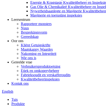
Energie & Kragstasie Kwaliteitbeheer en Inspeksi
Gas Olie & Chemikalieë Kwaliteitbeheer en Inspe
Nywerheidsaanlegte en Masjinerie Kwaliteitbeheer
Masjinerie en toerusting inspeksies
Leersentrum
Rapporteer monsters
Nuus
Besprekingsvorm
Gereedskap
Oor ons
Kliënt Getuigskrifte
Maatskappy Waardes
Nakoming en Integriteit
Wie ons is
Gereelde vrae
Verbruikersproduktoetsing
Etiek en omkoperybeheer
Fabrieksoudit en verskafferoudits
Kwaliteitbeheerinspeksies
Kontak ons
English
Tuis
Produkte