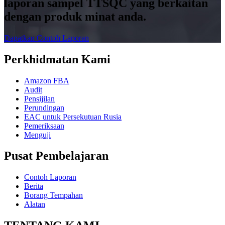
laporan sampel TTSQC yang berkaitan
dengan produk minat anda.
Dapatkan Contoh Laporan
Perkhidmatan Kami
Amazon FBA
Audit
Pensijilan
Perundingan
EAC untuk Persekutuan Rusia
Pemeriksaan
Menguji
Pusat Pembelajaran
Contoh Laporan
Berita
Borang Tempahan
Alatan