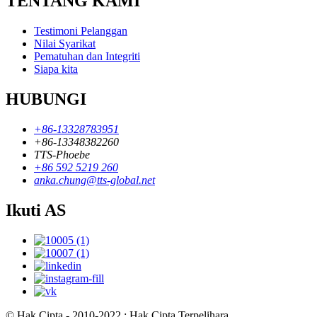
TENTANG KAMI
Testimoni Pelanggan
Nilai Syarikat
Pematuhan dan Integriti
Siapa kita
HUBUNGI
+86-13328783951
+86-13348382260
TTS-Phoebe
+86 592 5219 260
anka.chung@tts-global.net
Ikuti AS
© Hak Cipta - 2010-2022 : Hak Cipta Terpelihara.