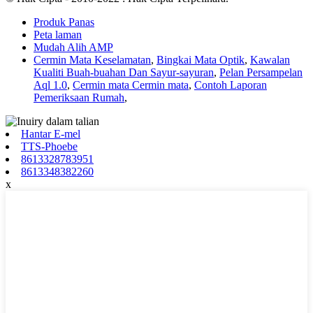
Produk Panas
Peta laman
Mudah Alih AMP
Cermin Mata Keselamatan
,
Bingkai Mata Optik
,
Kawalan
Kualiti Buah-buahan Dan Sayur-sayuran
,
Pelan Persampelan
Aql 1.0
,
Cermin mata Cermin mata
,
Contoh Laporan
Pemeriksaan Rumah
,
Hantar E-mel
TTS-Phoebe
8613328783951
8613348382260
x