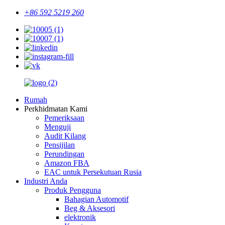
+86 592 5219 260
Rumah
Perkhidmatan Kami
Pemeriksaan
Menguji
Audit Kilang
Pensijilan
Perundingan
Amazon FBA
EAC untuk Persekutuan Rusia
Industri Anda
Produk Pengguna
Bahagian Automotif
Beg & Aksesori
elektronik