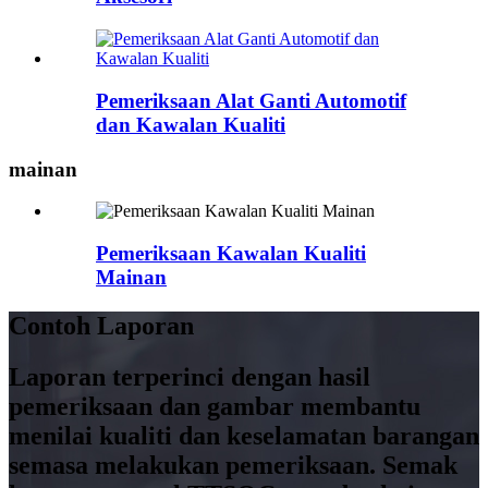
Pemeriksaan Alat Ganti Automotif
dan Kawalan Kualiti
mainan
Pemeriksaan Kawalan Kualiti
Mainan
Contoh Laporan
Laporan terperinci dengan hasil
pemeriksaan dan gambar membantu
menilai kualiti dan keselamatan barangan
semasa melakukan pemeriksaan. Semak