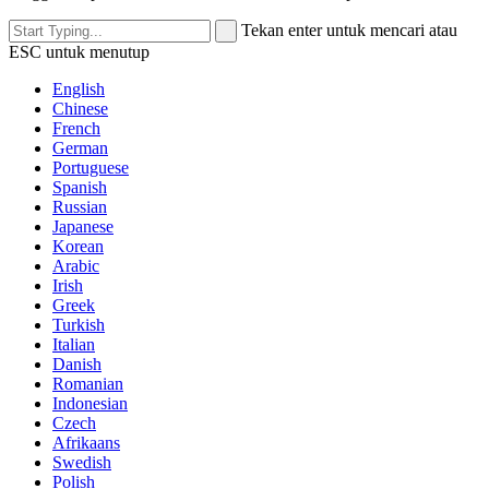
Tekan enter untuk mencari atau
ESC untuk menutup
English
Chinese
French
German
Portuguese
Spanish
Russian
Japanese
Korean
Arabic
Irish
Greek
Turkish
Italian
Danish
Romanian
Indonesian
Czech
Afrikaans
Swedish
Polish