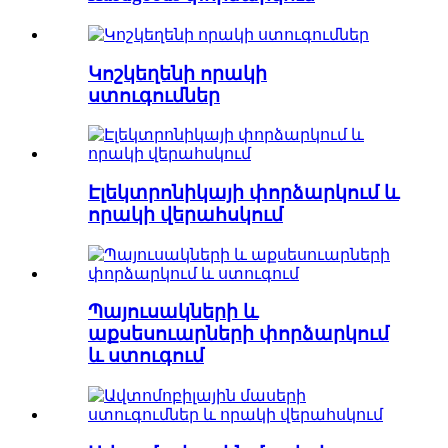
Կոշկեղենի որակի
ստուգումներ
Էլեկտրոնիկայի փորձարկում և
որակի վերահսկում
Պայուսակների և
աքսեսուարների փորձարկում
և ստուգում