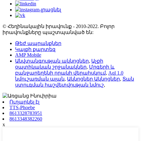
© Հեղինակային իրավունք - 2010-2022. Բոլոր
իրավունքները պաշտպանված են:
Թեժ ապրանքներ
Կայքի քարտեզ
AMP Mobile
Անվտանգության ակնոցներ
,
Աչքի
օպտիկական շրջանակներ
,
Մրգերի և
բանջարեղենի որակի վերահսկում
,
Aql 1.0
նմուշառման պլան
,
Ակնոցներ Ակնոցներ
,
Տան
ստուգման հաշվետվության նմուշ
,
Ուղարկել էլ
TTS-Phoebe
8613328783951
8613348382260
x