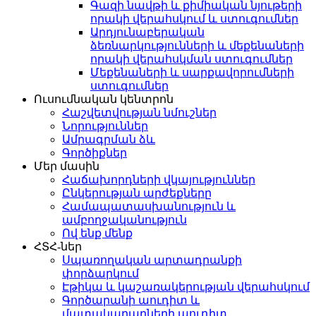
Գազի նավթի և քիմիական նյութերի
որակի վերահսկում և ստուգումներ
Արդյունաբերական
ձեռնարկությունների և մեքենաների
որակի վերահսկման ստուգումներ
Մեքենաների և սարքավորումների
ստուգումներ
Ուսումնական կենտրոն
Հաշվետվության նմուշներ
Նորություններ
Ամրագրման ձև
Գործիքներ
Մեր մասին
Հաճախորդների վկայություններ
Ընկերության արժեքները
Համապատասխանություն և
ամբողջականություն
Ով ենք մենք
ՀՏՀ-ներ
Սպառողական արտադրանքի
փորձարկում
Էթիկա և կաշառակերության վերահսկում
Գործարանի աուդիտ և
մատակարարների աուդիտ