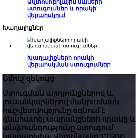
Ավտոմոբիլային մասերի
ստուգումներ և որակի
վերահսկում
Խաղալիքներ
Խաղալիքների որակի
վերահսկման ստուգումներ
Նմուշ զեկույց
Ստուգման արդյունքներով և
լուսանկարներով մանրամասն
հաշվետվությունը օգնում է
գնահատել ապրանքների որակը և
անվտանգությունը ստուգում
կատարելիս: Վերանայեք TTSQC