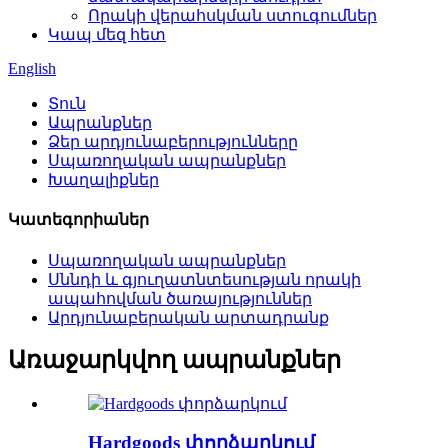
Որակի վերահսկման ստուգումներ
Կապ մեզ հետ
English
Տուն
Ապրանքներ
Ձեր արդյունաբերությունները
Սպառողական ապրանքներ
Խաղալիքներ
Կատեգորիաներ
Սպառողական ապրանքներ
Սննդի և գյուղատնտեսության որակի
ապահովման ծառայություններ
Արդյունաբերական արտադրանք
Առաջարկվող ապրանքներ
Hardgoods փորձարկում