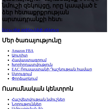
նմուշի զեկույցը, որը կապված է
ձեր հետաքրքրության
արտադրանքի հետ:
Ստացեք օրինակելի զեկույց
Մեր ծառայությունը
Amazon FBA
Աուդիտ
Հավաստագրում
Խորհրդատվություն
EAC Ռուսաստանի Դաշնության համար
Ստուգում
Փորձարկում
Ուսումնական կենտրոն
Հաշվետվության նմուշներ
Նորություններ
Ամրագրման ձև