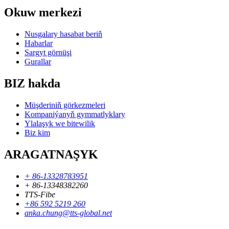
Okuw merkezi
Nusgalary hasabat beriň
Habarlar
Sargyt görnüşi
Gurallar
BIZ hakda
Müşderiniň görkezmeleri
Kompaniýanyň gymmatlyklary
Ylalaşyk we bitewilik
Biz kim
ARAGATNAŞYK
+ 86-13328783951
+ 86-13348382260
TTS-Fibe
+86 592 5219 260
anka.chung@tts-global.net