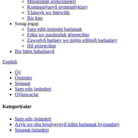
Müşderiniň görkezmeleri
Kompaniýanyň gymmatlyklary
Ylalaşyk we bitewilik
Biz kim
Sorag-jogap
Sarp ediji önümini barlamak
Etika we parahorluk gözegçiligi
Zawodyň barlagy we üpjün edijiniň barlaglary
Hil gözegçiligi
Biz bilen habarlaşyň
English
Öý
Önümler
Senagat
Sarp ediş önümleri
Oýnawaçlar
Kategoriýalar
Sarp ediş önümleri
Azyk we oba hojalygynyň hilini barlamak hyzmatlary
Senagat önümleri