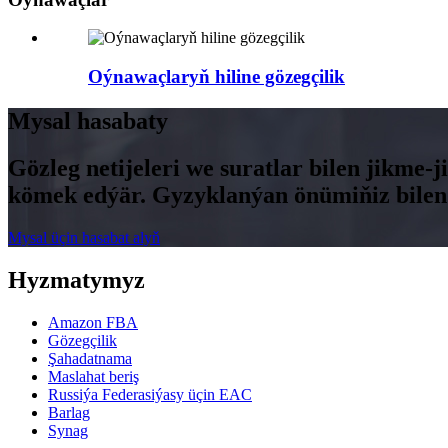
Oýnawaçlaryň hiline gözegçilik
Mysal hasabaty
Gözleg netijeleri we suratlar bilen jikme-
kömek edýär. Gyzyklanýan önümiňiz bilen
Mysal üçin hasabat alyň
Hyzmatymyz
Amazon FBA
Gözegçilik
Şahadatnama
Maslahat beriş
Russiýa Federasiýasy üçin EAC
Barlag
Synag