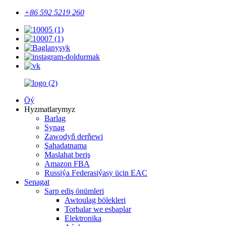
+86 592 5219 260
Öý
Hyzmatlarymyz
Barlag
Synag
Zawodyň derňewi
Şahadatnama
Maslahat beriş
Amazon FBA
Russiýa Federasiýasy üçin EAC
Senagat
Sarp ediş önümleri
Awtoulag bölekleri
Torbalar we esbaplar
Elektronika