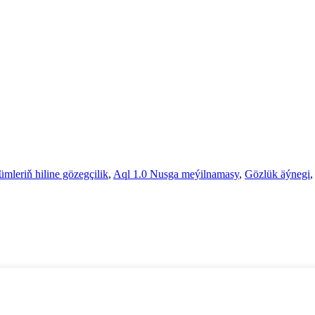
leriň hiline gözegçilik
,
Aql 1.0 Nusga meýilnamasy
,
Gözlük äýnegi