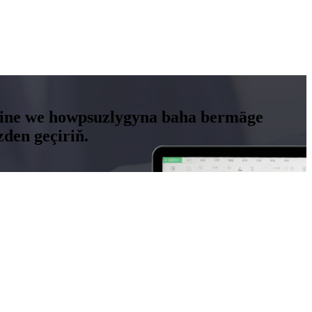
 hiline we howpsuzlygyna baha bermäge
den geçiriň.