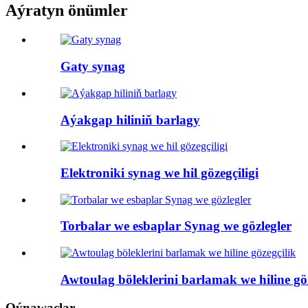
Aýratyn önümler
Gaty synag
Aýakgap hiliniň barlagy
Elektroniki synag we hil gözegçiligi
Torbalar we esbaplar Synag we gözlegler
Awtoulag böleklerini barlamak we hiline gö
Oýnawaçlar