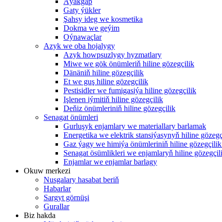
Aýakgap
Gaty ýükler
Şahsy ideg we kosmetika
Dokma we geýim
Oýnawaçlar
Azyk we oba hojalygy
Azyk howpsuzlygy hyzmatlary
Miwe we gök önümleriň hiline gözegçilik
Dänäniň hiline gözegçilik
Et we guş hiline gözegçilik
Pestisidler we fumigasiýa hiline gözegçilik
Işlenen iýmitiň hiline gözegçilik
Deňiz önümleriniň hiline gözegçilik
Senagat önümleri
Gurluşyk enjamlary we materiallary barlamak
Energetika we elektrik stansiýasynyň hiline gözegç
Gaz ýagy we himiýa önümleriniň hiline gözegçilik
Senagat ösümlikleri we enjamlaryň hiline gözegçili
Enjamlar we enjamlar barlagy
Okuw merkezi
Nusgalary hasabat beriň
Habarlar
Sargyt görnüşi
Gurallar
Biz hakda