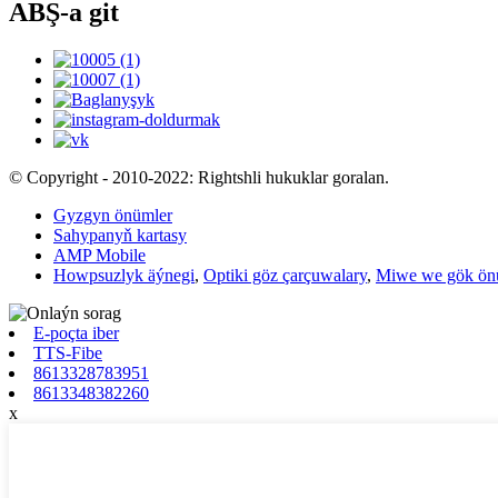
ABŞ-a git
© Copyright - 2010-2022: Rightshli hukuklar goralan.
Gyzgyn önümler
Sahypanyň kartasy
AMP Mobile
Howpsuzlyk äýnegi
,
Optiki göz çarçuwalary
,
Miwe we gök önüm
E-poçta iber
TTS-Fibe
8613328783951
8613348382260
x