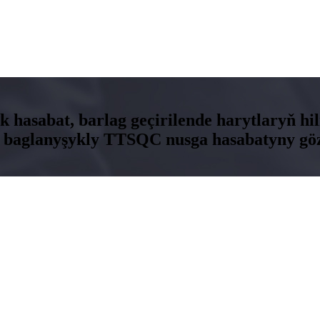
jik hasabat, barlag geçirilende harytlaryň
 baglanyşykly TTSQC nusga hasabatyny göz