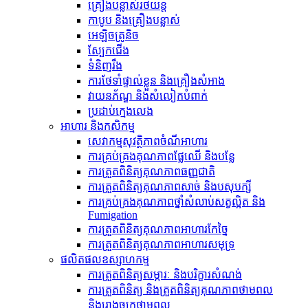
គ្រឿងបន្លាស់រថយន្ត
កាបូប និងគ្រឿងបន្លាស់
អេឡិចត្រូនិច
ស្បែកជើង
ទំនិញរឹង
ការថែទាំផ្ទាល់ខ្លួន និងគ្រឿងសំអាង
វាយនភ័ណ្ឌ និងសំលៀកបំពាក់
ប្រដាប់ក្មេងលេង
អាហារ និងកសិកម្ម
សេវាកម្មសុវត្ថិភាពចំណីអាហារ
ការគ្រប់គ្រងគុណភាពផ្លែឈើ និងបន្លែ
ការត្រួតពិនិត្យគុណភាពធញ្ញជាតិ
ការត្រួតពិនិត្យគុណភាពសាច់ និងបសុបក្សី
ការគ្រប់គ្រងគុណភាពថ្នាំសំលាប់សត្វល្អិត និង
Fumigation
ការត្រួតពិនិត្យគុណភាពអាហារកែច្នៃ
ការត្រួតពិនិត្យគុណភាពអាហារសមុទ្រ
ផលិតផលឧស្សាហកម្ម
ការត្រួតពិនិត្យសម្ភារៈ និងបរិក្ខារសំណង់
ការត្រួតពិនិត្យ និងត្រួតពិនិត្យគុណភាពថាមពល
និងរោងចក្រថាមពល