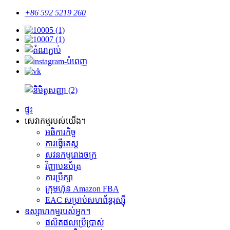
+86 592 5219 260
ផ្ទះ
សេវាកម្មរបស់យើង។
អធិការកិច្ច
ការធ្វើតេស្ត
សវនកម្មរោងចក្រ
វិញ្ញាបនប័ត្រ
ការប្រឹក្សា
ក្រុមហ៊ុន Amazon FBA
EAC សម្រាប់សហព័ន្ធរុស្ស៊ី
ឧស្សាហកម្មរបស់អ្នក។
ផលិតផលប្រើប្រាស់