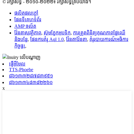
© រក្សាសិទ្ធិ - ២០១០-២០២២៖ រក្សាសិទ្ធិគ្រប់យ៉ាង។
ផលិតផលក្តៅ
ផែនទីគេហទំព័រ
AMP ចល័ត
វ៉ែនតាសុវត្ថិភាព
,
ស៊ុមភ្នែកអុបទិក
,
ការត្រួតពិនិត្យគុណភាពផ្លែឈើ
និងបន្លែ
,
ផែនការគំរូ Aql 1.0
,
វ៉ែនតាវ៉ែនតា
,
គំរូរបាយការណ៍អធិការ
កិច្ចផ្ទះ
,
ផ្ញើអ៊ីមែល
TTS-Phoebe
៨៦១៣៣២៨៧៨៣៩៥១
៨៦១៣៣៤៨៣៨២២៦០
x