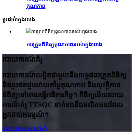
គុណភាព
ប្រដាប់ក្មេងលេង
ការត្រួតពិនិត្យគុណភាពរបស់ក្មេងលេង
របាយការណ៍គំរូ
របាយការណ៍លម្អិតជាមួយនឹងលទ្ធផលត្រួតពិនិត្យ
និងរូបថតជួយវាយតម្លៃគុណភាព និងសុវត្ថិភាព
ទំនិញនៅពេលធ្វើអធិការកិច្ច។ ពិនិត្យមើលរបាយ
ការណ៍គំរូ TTSQC ទាក់ទងនឹងផលិតផលដែល
អ្នកចាប់អារម្មណ៍។
ទទួលបានរបាយការណ៍គំរូ