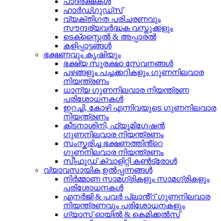
പാദരക്ഷകൾ
ഹാർഡ്ഗുഡ്സ്
വ്യക്തിഗത പരിചരണവും
സൗന്ദര്യവർദ്ധക വസ്തുക്കളും
ടെക്സ്റ്റൈൽ & അപ്പാരൽ
കളിപ്പാട്ടങ്ങൾ
ഭക്ഷണവും കൃഷിയും
ഭക്ഷ്യ സുരക്ഷാ സേവനങ്ങൾ
പഴങ്ങളും പച്ചക്കറികളും ഗുണനിലവാര
നിയന്ത്രണം
ധാന്യ ഗുണനിലവാര നിയന്ത്രണ
പരിശോധനകൾ
ഇറച്ചി, കോഴി എന്നിവയുടെ ഗുണനിലവാര
നിയന്ത്രണം
കീടനാശിനി, ഫ്യൂമിഗേഷൻ
ഗുണനിലവാര നിയന്ത്രണം
സംസ്കരിച്ച ഭക്ഷണത്തിൻ്റെ
ഗുണനിലവാര നിയന്ത്രണം
സീഫുഡ് ക്വാളിറ്റി കൺട്രോൾ
വ്യാവസായിക ഉൽപ്പന്നങ്ങൾ
നിർമ്മാണ സാമഗ്രികളും സാമഗ്രികളും
പരിശോധനകൾ
എനർജി & പവർ പ്ലാൻ്റ് ഗുണനിലവാര
നിയന്ത്രണവും പരിശോധനകളും
ഗ്യാസ് ഓയിൽ & കെമിക്കൽസ്