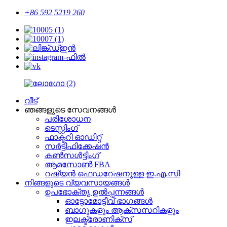
+86 592 5219 260
വീട്
ഞങ്ങളുടെ സേവനങ്ങൾ
പരിശോധന
ടെസ്റ്റിംഗ്
ഫാക്ടറി ഓഡിറ്റ്
സർട്ടിഫിക്കേഷൻ
കൺസൾട്ടിംഗ്
ആമസോൺ FBA
റഷ്യൻ ഫെഡറേഷനുള്ള ഇ.എ.സി
നിങ്ങളുടെ വ്യവസായങ്ങൾ
ഉപഭോക്തൃ ഉൽപ്പന്നങ്ങൾ
ഓട്ടോമോട്ടീവ് ഭാഗങ്ങൾ
ബാഗുകളും ആക്സസറികളും
ഇലക്ട്രോണിക്സ്