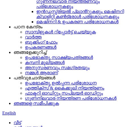
ഗുണനിലവാര നിയന്ത്രണവും
പരിശോധനകളും
ഇൻഡസ്ട്രിയൽ പ്ലാൻ്റുകളും മെഷിനറി
ക്വാളിറ്റി കൺട്രോൾ പരിശോധനകളും
മെഷിനറി & ഉപകരണ പരിശോധനകൾ
പഠന കേന്ദ്രം
സാമ്പിളുകൾ റിപ്പോർട്ട് ചെയ്യുക
വാർത്ത
ബുക്കിംഗ് ഫോം
ഉപകരണങ്ങൾ
ഞങ്ങളേക്കുറിച്ച്
ഉപഭോക്തൃ സാക്ഷ്യപത്രങ്ങൾ
കമ്പനി മൂല്യങ്ങൾ
അനുസരണവും സമഗ്രതയും
നമ്മൾ ആരാണ്
പതിവുചോദ്യങ്ങൾ
ഉപഭോക്തൃ ഉൽപ്പന്ന പരിശോധന
എത്തിക്സ് & കൈക്കൂലി നിയന്ത്രണം
ഫാക്ടറി ഓഡിറ്റും സപ്ലയർ ഓഡിറ്റും
ഗുണനിലവാര നിയന്ത്രണ പരിശോധനകൾ
ഞങ്ങളെ സമീപിക്കുക
English
വീട്