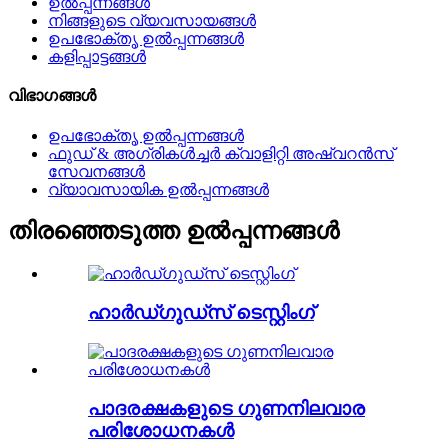
ഉൽപ്പന്നങ്ങൾ
നിങ്ങളുടെ വ്യവസായങ്ങൾ
ഉപഭോക്തൃ ഉൽപ്പന്നങ്ങൾ
കളിപ്പാട്ടങ്ങൾ
വിഭാഗങ്ങൾ
ഉപഭോക്തൃ ഉൽപ്പന്നങ്ങൾ
ഫുഡ് & അഗ്രികൾച്ചർ ക്വാളിറ്റി അഷ്വറൻസ്
സേവനങ്ങൾ
വ്യാവസായിക ഉൽപ്പന്നങ്ങൾ
തിരഞ്ഞെടുത്ത ഉൽപ്പന്നങ്ങൾ
ഹാർഡ്ഗുഡ്സ് ടെസ്റ്റിംഗ്
പാദരക്ഷകളുടെ ഗുണനിലവാര
പരിശോധനകൾ