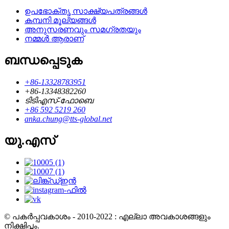
ഉപഭോക്തൃ സാക്ഷ്യപത്രങ്ങൾ
കമ്പനി മൂല്യങ്ങൾ
അനുസരണവും സമഗ്രതയും
നമ്മൾ ആരാണ്
ബന്ധപ്പെടുക
+86-13328783951
+86-13348382260
ടിടിഎസ്-ഫോബെ
+86 592 5219 260
anka.chung@tts-global.net
യു.എസ്
© പകർപ്പവകാശം - 2010-2022 : എല്ലാ അവകാശങ്ങളും
നിക്ഷിപ്തം.