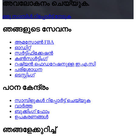
അവലോകനം ചെയ്യുക.
ഒരു സാമ്പിൾ റിപ്പോർട്ട് നേടുക
ഞങ്ങളുടെ സേവനം
ആമസോൺ FBA
ഓഡിറ്റ്
സർട്ടിഫിക്കേഷൻ
കൺസൾട്ടിംഗ്
റഷ്യൻ ഫെഡറേഷനുള്ള ഇ.എ.സി
പരിശോധന
ടെസ്റ്റിംഗ്
പഠന കേന്ദ്രം
സാമ്പിളുകൾ റിപ്പോർട്ട് ചെയ്യുക
വാർത്ത
ബുക്കിംഗ് ഫോം
ഉപകരണങ്ങൾ
ഞങ്ങളേക്കുറിച്ച്