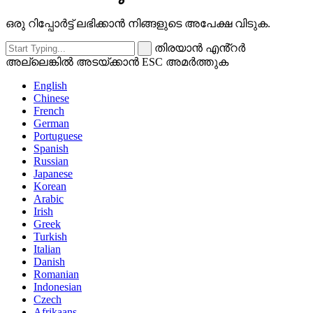
ഒരു റിപ്പോർട്ട് ലഭിക്കാൻ നിങ്ങളുടെ അപേക്ഷ വിടുക.
തിരയാൻ എൻ്റർ
അല്ലെങ്കിൽ അടയ്ക്കാൻ ESC അമർത്തുക
English
Chinese
French
German
Portuguese
Spanish
Russian
Japanese
Korean
Arabic
Irish
Greek
Turkish
Italian
Danish
Romanian
Indonesian
Czech
Afrikaans