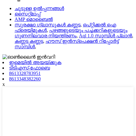
ചൂടുള്ള ഉൽപ്പന്നങ്ങൾ
സൈറ്റ്മാപ്പ്
AMP മൊബൈൽ
സുരക്ഷാ ഗ്ലാസുകൾ കണ്ണട
,
ഒപ്റ്റിക്കൽ ഐ
ഫ്രെയിമുകൾ
,
പഴങ്ങളുടെയും പച്ചക്കറികളുടെയും
ഗുണനിലവാര നിയന്ത്രണം
,
Aql 1.0 സാമ്പിൾ പ്ലാൻ
,
കണ്ണട കണ്ണട
,
ഹൗസ് ഇൻസ്പെക്ഷൻ റിപ്പോർട്ട്
സാമ്പിൾ
,
ഇമെയിൽ അയയ്ക്കുക
ടിടിഎസ്-ഫോബെ
8613328783951
8613348382260
x