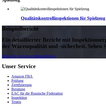
Qualitätskontrollinspektionen für Spielzeug
Beispielbericht
Ein detaillierter Bericht mit Inspektionse
der Warenqualität und -sicherheit. Sehen S
Holen Sie sich einen Beispielbericht
Unser Service
Amazon FBA
Prüfung
Zertifizierung
Beratung
EAC für die Russische Föderation
Inspektion
Testen