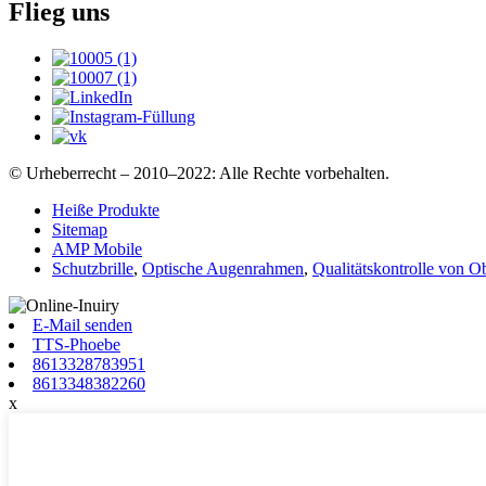
Flieg uns
© Urheberrecht – 2010–2022: Alle Rechte vorbehalten.
Heiße Produkte
Sitemap
AMP Mobile
Schutzbrille
,
Optische Augenrahmen
,
Qualitätskontrolle von 
E-Mail senden
TTS-Phoebe
8613328783951
8613348382260
x