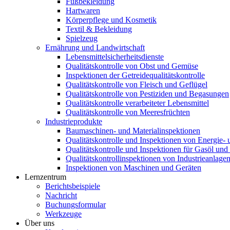
Fußbekleidung
Hartwaren
Körperpflege und Kosmetik
Textil & Bekleidung
Spielzeug
Ernährung und Landwirtschaft
Lebensmittelsicherheitsdienste
Qualitätskontrolle von Obst und Gemüse
Inspektionen der Getreidequalitätskontrolle
Qualitätskontrolle von Fleisch und Geflügel
Qualitätskontrolle von Pestiziden und Begasungen
Qualitätskontrolle verarbeiteter Lebensmittel
Qualitätskontrolle von Meeresfrüchten
Industrieprodukte
Baumaschinen- und Materialinspektionen
Qualitätskontrolle und Inspektionen von Energie-
Qualitätskontrolle und Inspektionen für Gasöl un
Qualitätskontrollinspektionen von Industrieanlag
Inspektionen von Maschinen und Geräten
Lernzentrum
Berichtsbeispiele
Nachricht
Buchungsformular
Werkzeuge
Über uns