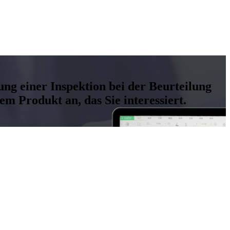
ung einer Inspektion bei der Beurteilung
m Produkt an, das Sie interessiert.