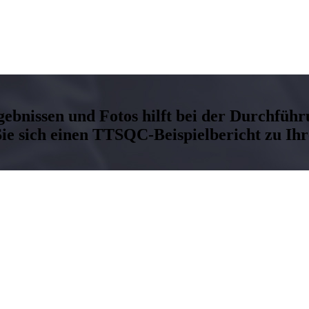
rgebnissen und Fotos hilft bei der Durchführ
ie sich einen TTSQC-Beispielbericht zu Ihre