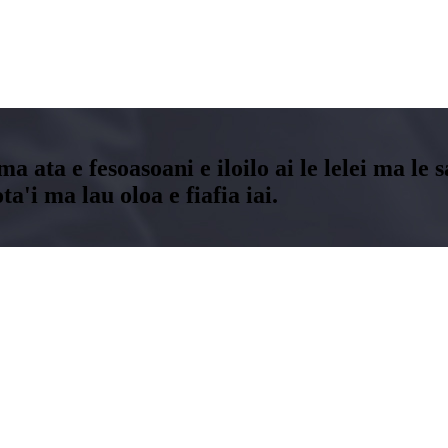
 ma ata e fesoasoani e iloilo ai le lelei ma le
ta'i ma lau oloa e fiafia iai.