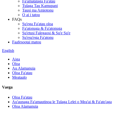
Fa'amatalaga Fa'atau
Tulaga Tau Kamupani
Tausi ma Amiotonu
O ai i tatou
FAQs
Su'ega Fa'atau oloa
Fa'atonuga & Fa'atonuga
Su'etusi Falegaosi & Su'e Su'e
Su'esu'ega Fa'atonu
Faafesootai matou
English
Aiga
Oloa
Au Alamanuia
Oloa Fa'atau
Meataalo
Vaega
Oloa Fa'atau
Au'aunaga Fa'amautinoa le Tulaga Lelei o Mea'ai & Fa'ato'aga
Oloa Alamanuia