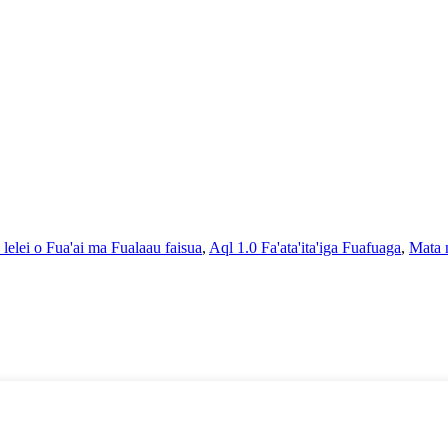
 lelei o Fua'ai ma Fualaau faisua
,
Aql 1.0 Fa'ata'ita'iga Fuafuaga
,
Mata m