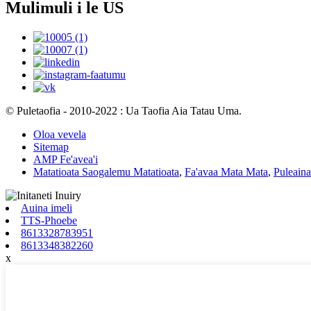
Mulimuli i le US
© Puletaofia - 2010-2022 : Ua Taofia Aia Tatau Uma.
Oloa vevela
Sitemap
AMP Fe'avea'i
Matatioata Saogalemu Matatioata
,
Fa'avaa Mata Mata
,
Puleaina
Auina imeli
TTS-Phoebe
8613328783951
8613348382260
x