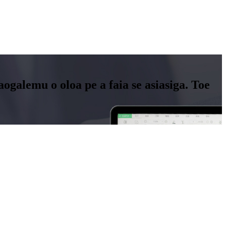
 saogalemu o oloa pe a faia se asiasiga. Toe