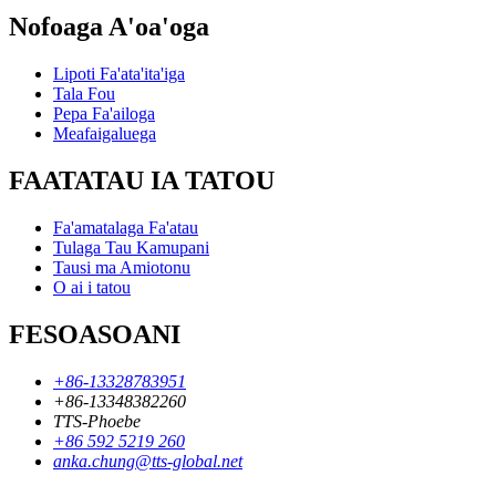
Nofoaga A'oa'oga
Lipoti Fa'ata'ita'iga
Tala Fou
Pepa Fa'ailoga
Meafaigaluega
FAATATAU IA TATOU
Fa'amatalaga Fa'atau
Tulaga Tau Kamupani
Tausi ma Amiotonu
O ai i tatou
FESOASOANI
+86-13328783951
+86-13348382260
TTS-Phoebe
+86 592 5219 260
anka.chung@tts-global.net