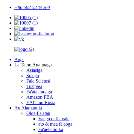
+86 592 5219 260
Aiga
La Tatou Auaunaga
Asiasiga
Su'ega
Fale Su'etusi
Tusipasi
Fa'atalanoaga
Amazon FBA
EAC mo Rusia
Au Alamanuia
Oloa Fa'atau
Vaega o Taavale
ato & mea fa'aoga
Fa'aeletonika