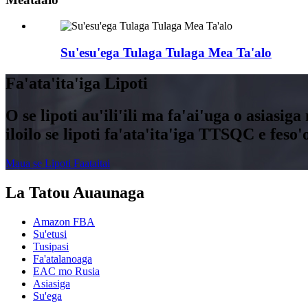
Su'esu'ega Tulaga Tulaga Mea Ta'alo
Fa'ata'ita'iga Lipoti
O se lipoti au'ili'ili ma fa'ai'uga o asiasiga
iloilo se lipoti fa'ata'ita'iga TTSQC e feso'o
Maua se Lipoti Faataitai
La Tatou Auaunaga
Amazon FBA
Su'etusi
Tusipasi
Fa'atalanoaga
EAC mo Rusia
Asiasiga
Su'ega