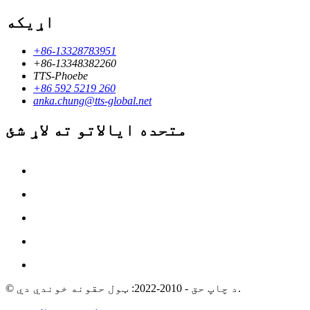
اړیکه
+86-13328783951
+86-13348382260
TTS-Phoebe
+86 592 5219 260
anka.chung@tts-global.net
متحده ایالاتو ته لاړ شئ
© د چاپ حق - 2010-2022: ټول حقونه خوندي دي.