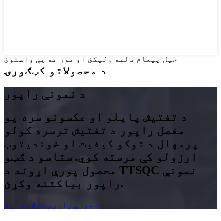
خپل پیغام دلته ولیکئ او موږ ته یې واستوئ
د محصولاتو کټګورۍ
د نمونې راپور
د تفتیش پایلو او عکسونو سره یو
مفصل راپور د تفتیش ترسره کولو
پرمهال د توکو کیفیت او خوندیتوب
ارزولو کې مرسته کوي. ستاسو د ګټو
محصول پورې اړوند د TTSQC نمونې
راپور بیاکتنه وکړئ.
د نمونې راپور ترلاسه کړئ