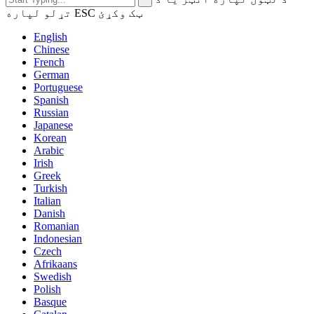
تړلو لپاره ESC ټک وکړئ
English
Chinese
French
German
Portuguese
Spanish
Russian
Japanese
Korean
Arabic
Irish
Greek
Turkish
Italian
Danish
Romanian
Indonesian
Czech
Afrikaans
Swedish
Polish
Basque