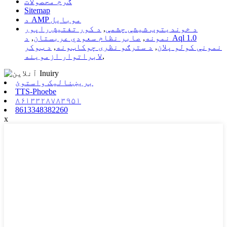
ګرم محصولات
Sitemap
د AMP موبایل
د خوندیتوب شیشې چشمې
,
د کور تفتیش راپور
نمونه
,
صابر نظام سعودي عربستان
,
د Aql 1.0
نمونې کولو پلان
,
د سترګو نظری چوکاټونه
,
د ټوکر
,
لابراتوار ازموینه
بریښنالیک واستوئ
TTS-Phoebe
۸۶۱۳۳۲۸۷۸۳۹۵۱
8613348382260
x