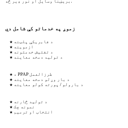
بریښنا وسایل او نور ډیر څه.
زموږ په خدماتو کې شامل دي
★ د فابریکې پلټنه
★ ازموینه
★ د تفتیش خدمتونه
★ د تولید دمخه معاینه
★ د PPAP طرزالعمل
★ د بار وړلو دمخه معاینه
★ د بارولو / پورته کولو معاینه
★ د تولید څارنه
★ نمونه چک
★ انتخاب او ترمیم