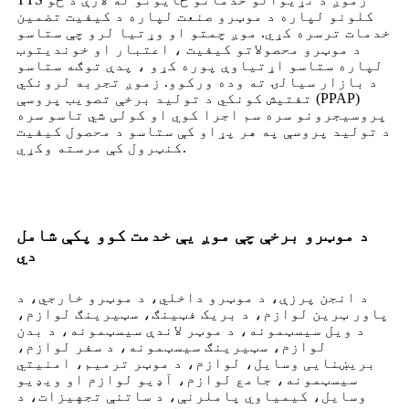
کلونو لپاره د موټرو صنعت لپاره د کیفیت تضمین
خدمات ترسره کړي. موږ چمتو او وړتیا لرو چې ستاسو
د موټرو محصولاتو کیفیت ، اعتبار او خوندیتوب
لپاره ستاسو اړتیاوې پوره کړو ، پدې توګه ستاسو
د بازار سیالۍ ته وده ورکوو. زموږ تجربه لرونکي
تفتیش کونکي د تولید برخې تصویب پروسې (PPAP)
پروسیجرونو سره سم اجرا کوي او کولی شي تاسو سره
د تولید پروسې په هر پړاو کې ستاسو د محصول کیفیت
کنټرول کې مرسته وکړي.
د موټرو برخې چې موږ یې خدمت کوو پکې شامل
دي
د انجن پرزې، د موټرو داخلي، د موټرو خارجي، د
پاور ټرین لوازم، د بریک فټینګ، سټیرینګ لوازم،
د ویل سیسټمونه، د موټر لاندې سیسټمونه، د بدن
لوازم، سټیرینګ سیسټمونه، د سفر لوازم،
بریښنایی وسایل، لوازم، د موټر ترمیم، امنیتي
سیسټمونه، جامع لوازم، آډیو لوازم او ویډیو
وسایل، کیمیاوي پاملرنې، د ساتنې تجهیزات، د