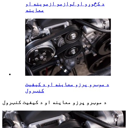
د کڅوړو او لوازمو ازموینه او
معاینه
د موټرو پرزو معاینه او د کیفیت
کنټرول
د موټرو پرزو معاینه او د کیفیت کنټرول