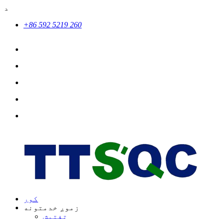
د
+86 592 5219 260
کور
زموږ خدمتونه
تفتیش