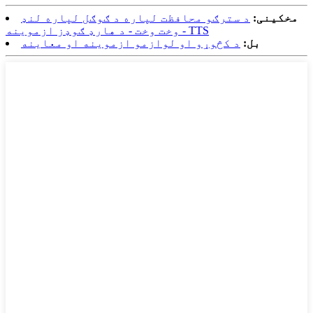
مخکینی:
د سترګو محافظت لپاره د ګوګل لپاره لنډ
وخت وخت - د هارډ ګوډز ازموینه - TTS
بل:
د کڅوړو او لوازمو ازموینه او معاینه