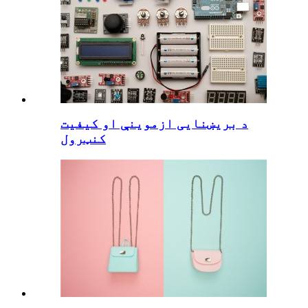
د بریښنایی ازموینې او کیفیت
کنټرول