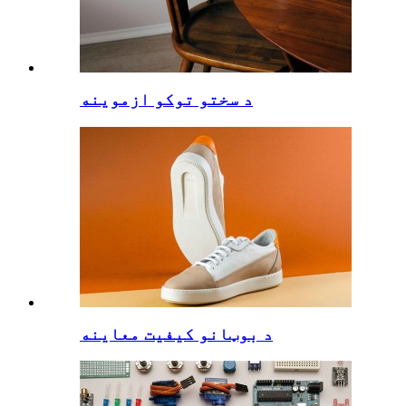
د سختو توکو ازموینه
د بوټانو کیفیت معاینه