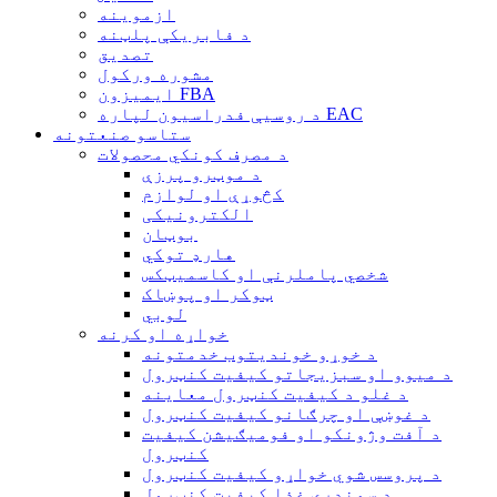
ازموینه
د فابریکې پلټنه
تصدیق
مشوره ورکول
ایمیزون FBA
د روسیې فدراسیون لپاره EAC
ستاسو صنعتونه
د مصرف کونکي محصولات
د موټرو پرزې
کڅوړې او لوازم
الکترونیکی
بوټان
هارډ توکي
شخصي پاملرنې او کاسمیټکس
ټوکر او پوښاک
لوبي
خواړه او کرنه
د خوړو خوندیتوب خدمتونه
د میوو او سبزیجاتو کیفیت کنټرول
د غلو د کیفیت کنټرول معاینه
د غوښې او چرګانو کیفیت کنټرول
د آفت وژونکو او فومیګیشن کیفیت
کنټرول
د پروسس شوي خواړو کیفیت کنټرول
د سمندري غذا کیفیت کنټرول