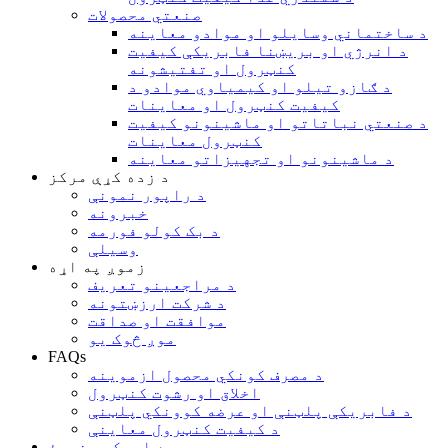
صنعتي محصولات
د ساختماني وسایلو او موادو معاینه
د انرژي او بریښنا فابریکې کیفیت
کنټرول او تفتیشونه
د ګازو تیلو او کیمیاوي موادو د
کیفیت کنټرول او معاینات
د صنعتي نباتاتو او ماشینونو کیفیت
کنټرول معاینات
د ماشینونو او تجهیزاتو معاینه
د زده کړې مرکز
د راپور نمونې
خبرونه
د بک کولو فورمه
وسیلې
زموږ په اړه
د مراجعینو تعریف
د شرکت ارزښتونه
موافقت او صداقت
موږ څوک یو
FAQs
د مصرف کونکي محصول ازموینه
اخلاق او رشوت کنټرول
د فابریکې پلټنې او عرضه کوونکي پلټنې
د کیفیت کنټرول معاینې
موږ سره اړیکه ونیسئ