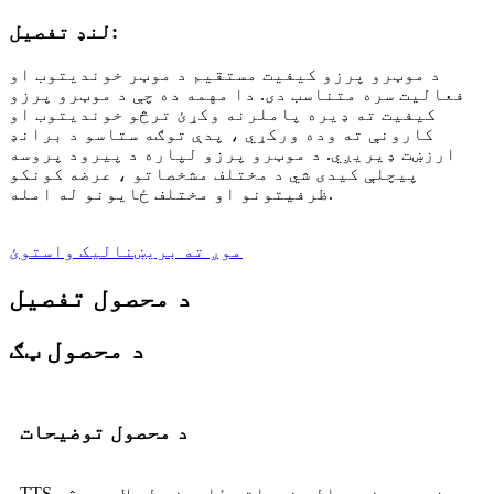
لنډ تفصیل:
د موټرو پرزو کیفیت مستقیم د موټر خوندیتوب او
فعالیت سره متناسب دی. دا مهمه ده چې د موټرو پرزو
کیفیت ته ډیره پاملرنه وکړئ ترڅو خوندیتوب او
کارونې ته وده ورکړي ، پدې توګه ستاسو د برانډ
ارزښت ډیریږي. د موټرو پرزو لپاره د پیرود پروسه
پیچلې کیدی شي د مختلف مشخصاتو ، عرضه کونکو
ظرفیتونو او مختلف ځایونو له امله.
موږ ته بریښنالیک واستوئ
د محصول تفصیل
د محصول ټګ
د محصول توضیحات
TTS زموږ د نړیوالو خدماتو ځایونو له لارې د څو