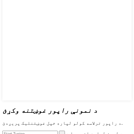
د نمونې راپور غوښتنه وکړئ
د راپور ترلاسه کولو لپاره خپل غوښتنلیک پریږدئ.
د لټون لپاره انټر یا د