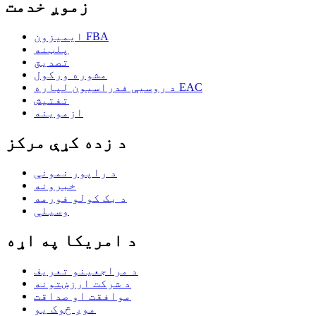
زموږ خدمت
ایمیزون FBA
پلټنه
تصدیق
مشوره ورکول
د روسیې فدراسیون لپاره EAC
تفتیش
ازموینه
د زده کړې مرکز
د راپور نمونې
خبرونه
د بک کولو فورمه
وسیلې
د امریکا په اړه
د مراجعینو تعریف
د شرکت ارزښتونه
موافقت او صداقت
موږ څوک یو