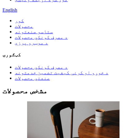
English
کور
محصولات
ستاسو صنعتونه
د مصرف کونکي محصولات
د موټرو پرزې
کټګورۍ
د مصرف کونکي محصولات
د خوړو او کرنې کیفیت تضمین خدمتونه
صنعتي محصولات
مشخص محصولات