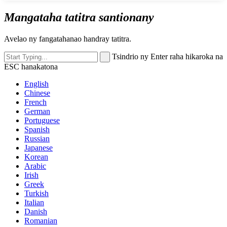
Mangataha tatitra santionany
Avelao ny fangatahanao handray tatitra.
Tsindrio ny Enter raha hikaroka na
ESC hanakatona
English
Chinese
French
German
Portuguese
Spanish
Russian
Japanese
Korean
Arabic
Irish
Greek
Turkish
Italian
Danish
Romanian