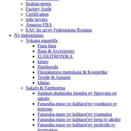
fizahan-toetra
Factory Audit
Certification
mila hevitra
Amazon FBA
EAC ho an'ny Federasiona Rosiana
Ny indostrianao
Vokatra mpanjifa
Fiara fiara
Bags & Accessories
ELEKITRONIKA
kiraro
Hardgoods
Fikarakarana manokana & Kosmetika
Textile & Apparel
kilalao
Sakafo & Fambolena
Sampan-draharaha momba ny fiarovana ny
sakafo
Fanaraha-maso ny kalitaon'ny voankazo sy
legioma
Fanaraha-maso ny kalitaon'ny voamaina
Fanaraha-maso ny kalitaon'ny hena sy akoho
Fanaraha-maso ny kalitaon'ny pesticide sy
fumigation