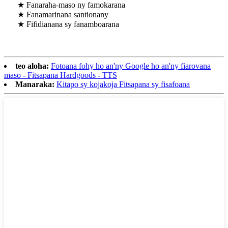
★ Fanaraha-maso ny famokarana
★ Fanamarinana santionany
★ Fifidianana sy fanamboarana
teo aloha:
Fotoana fohy ho an'ny Google ho an'ny fiarovana
maso - Fitsapana Hardgoods - TTS
Manaraka:
Kitapo sy kojakoja Fitsapana sy fisafoana