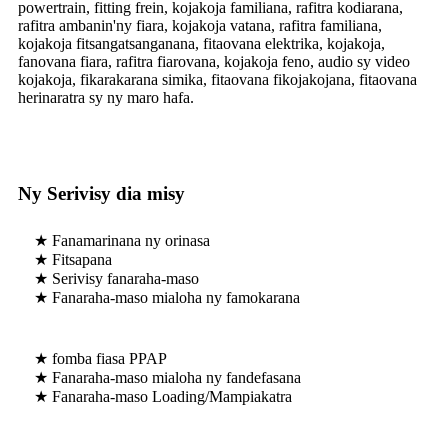
powertrain, fitting frein, kojakoja familiana, rafitra kodiarana,
rafitra ambanin'ny fiara, kojakoja vatana, rafitra familiana,
kojakoja fitsangatsanganana, fitaovana elektrika, kojakoja,
fanovana fiara, rafitra fiarovana, kojakoja feno, audio sy video
kojakoja, fikarakarana simika, fitaovana fikojakojana, fitaovana
herinaratra sy ny maro hafa.
Ny Serivisy dia misy
★ Fanamarinana ny orinasa
★ Fitsapana
★ Serivisy fanaraha-maso
★ Fanaraha-maso mialoha ny famokarana
★ fomba fiasa PPAP
★ Fanaraha-maso mialoha ny fandefasana
★ Fanaraha-maso Loading/Mampiakatra