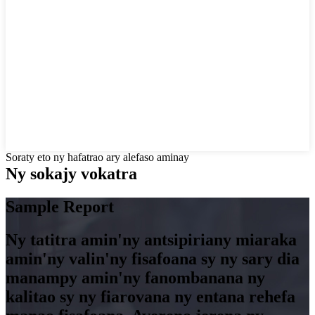
Soraty eto ny hafatrao ary alefaso aminay
Ny sokajy vokatra
Sample Report
Ny tatitra amin'ny antsipiriany miaraka
amin'ny valin'ny fisafoana sy ny sary dia
manampy amin'ny fanombanana ny
kalitao sy ny fiarovana ny entana rehefa