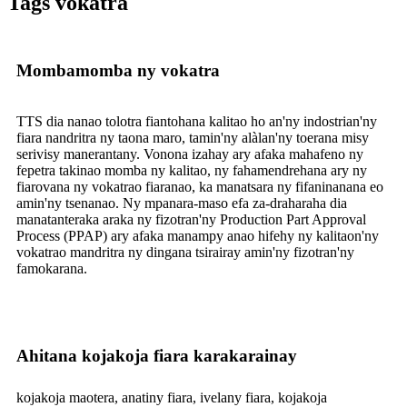
Tags vokatra
Mombamomba ny vokatra
TTS dia nanao tolotra fiantohana kalitao ho an'ny indostrian'ny
fiara nandritra ny taona maro, tamin'ny alàlan'ny toerana misy
serivisy manerantany. Vonona izahay ary afaka mahafeno ny
fepetra takinao momba ny kalitao, ny fahamendrehana ary ny
fiarovana ny vokatrao fiaranao, ka manatsara ny fifaninanana eo
amin'ny tsenanao. Ny mpanara-maso efa za-draharaha dia
manatanteraka araka ny fizotran'ny Production Part Approval
Process (PPAP) ary afaka manampy anao hifehy ny kalitaon'ny
vokatrao mandritra ny dingana tsirairay amin'ny fizotran'ny
famokarana.
Ahitana kojakoja fiara karakarainay
kojakoja maotera, anatiny fiara, ivelany fiara, kojakoja