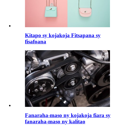
Kitapo sy kojakoja Fitsapana sy
fisafoana
Fanaraha-maso ny kojakoja fiara sy
fanaraha-maso ny kalitao