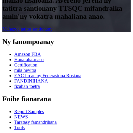
manao fisafoana. Avereno jerena ny
tatitra santionany TTSQC mifandraika
amin'ny vokatra mahaliana anao.
Mahazoa tatitra santionany
Ny fanompoanay
Amazon FBA
Hanaraha-maso
Certification
mila hevitra
EAC ho an'ny Federasiona Rosiana
FANDINIHANA
fizahan-toetra
Foibe fianarana
Report Samples
NEWS
Taratasy famandrihana
Tools