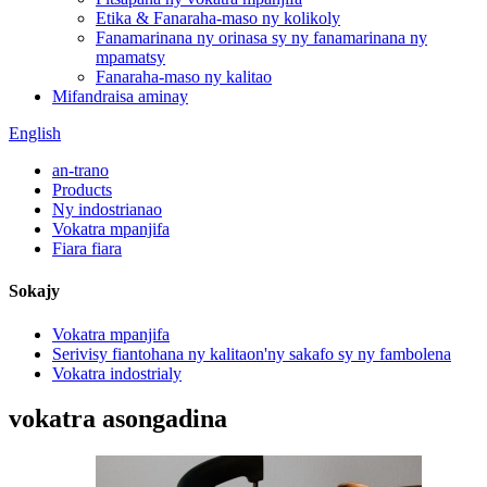
Etika & Fanaraha-maso ny kolikoly
Fanamarinana ny orinasa sy ny fanamarinana ny
mpamatsy
Fanaraha-maso ny kalitao
Mifandraisa aminay
English
an-trano
Products
Ny indostrianao
Vokatra mpanjifa
Fiara fiara
Sokajy
Vokatra mpanjifa
Serivisy fiantohana ny kalitaon'ny sakafo sy ny fambolena
Vokatra indostrialy
vokatra asongadina