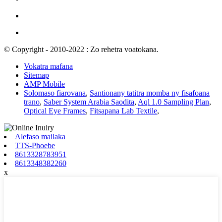
© Copyright - 2010-2022 : Zo rehetra voatokana.
Vokatra mafana
Sitemap
AMP Mobile
Solomaso fiarovana
,
Santionany tatitra momba ny fisafoana
trano
,
Saber System Arabia Saodita
,
Aql 1.0 Sampling Plan
,
Optical Eye Frames
,
Fitsapana Lab Textile
,
Alefaso mailaka
TTS-Phoebe
8613328783951
8613348382260
x