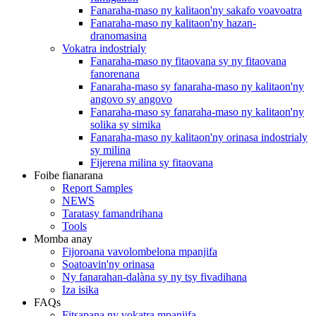
Fanaraha-maso ny kalitaon'ny sakafo voavoatra
Fanaraha-maso ny kalitaon'ny hazan-
dranomasina
Vokatra indostrialy
Fanaraha-maso ny fitaovana sy ny fitaovana
fanorenana
Fanaraha-maso sy fanaraha-maso ny kalitaon'ny
angovo sy angovo
Fanaraha-maso sy fanaraha-maso ny kalitaon'ny
solika sy simika
Fanaraha-maso ny kalitaon'ny orinasa indostrialy
sy milina
Fijerena milina sy fitaovana
Foibe fianarana
Report Samples
NEWS
Taratasy famandrihana
Tools
Momba anay
Fijoroana vavolombelona mpanjifa
Soatoavin'ny orinasa
Ny fanarahan-dalàna sy ny tsy fivadihana
Iza isika
FAQs
Fitsapana ny vokatra mpanjifa