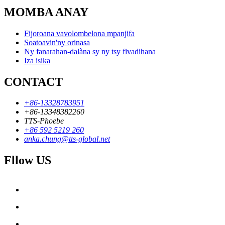
MOMBA ANAY
Fijoroana vavolombelona mpanjifa
Soatoavin'ny orinasa
Ny fanarahan-dalàna sy ny tsy fivadihana
Iza isika
CONTACT
+86-13328783951
+86-13348382260
TTS-Phoebe
+86 592 5219 260
anka.chung@tts-global.net
Fllow US