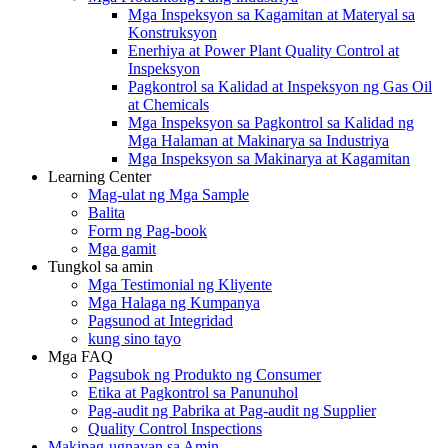
Mga Inspeksyon sa Kagamitan at Materyal sa
Konstruksyon
Enerhiya at Power Plant Quality Control at
Inspeksyon
Pagkontrol sa Kalidad at Inspeksyon ng Gas Oil
at Chemicals
Mga Inspeksyon sa Pagkontrol sa Kalidad ng
Mga Halaman at Makinarya sa Industriya
Mga Inspeksyon sa Makinarya at Kagamitan
Learning Center
Mag-ulat ng Mga Sample
Balita
Form ng Pag-book
Mga gamit
Tungkol sa amin
Mga Testimonial ng Kliyente
Mga Halaga ng Kumpanya
Pagsunod at Integridad
kung sino tayo
Mga FAQ
Pagsubok ng Produkto ng Consumer
Etika at Pagkontrol sa Panunuhol
Pag-audit ng Pabrika at Pag-audit ng Supplier
Quality Control Inspections
Makipag-ugnayan sa Amin