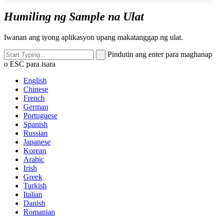
Humiling ng Sample na Ulat
Iwanan ang iyong aplikasyon upang makatanggap ng ulat.
Pindutin ang enter para maghanap
o ESC para isara
English
Chinese
French
German
Portuguese
Spanish
Russian
Japanese
Korean
Arabic
Irish
Greek
Turkish
Italian
Danish
Romanian