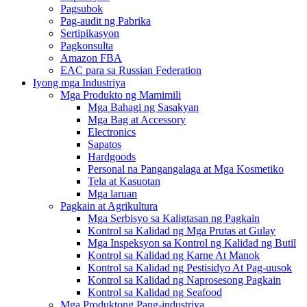
Pagsubok
Pag-audit ng Pabrika
Sertipikasyon
Pagkonsulta
Amazon FBA
EAC para sa Russian Federation
Iyong mga Industriya
Mga Produkto ng Mamimili
Mga Bahagi ng Sasakyan
Mga Bag at Accessory
Electronics
Sapatos
Hardgoods
Personal na Pangangalaga at Mga Kosmetiko
Tela at Kasuotan
Mga laruan
Pagkain at Agrikultura
Mga Serbisyo sa Kaligtasan ng Pagkain
Kontrol sa Kalidad ng Mga Prutas at Gulay
Mga Inspeksyon sa Kontrol ng Kalidad ng Butil
Kontrol sa Kalidad ng Karne At Manok
Kontrol sa Kalidad ng Pestisidyo At Pag-uusok
Kontrol sa Kalidad ng Naprosesong Pagkain
Kontrol sa Kalidad ng Seafood
Mga Produktong Pang-industriya