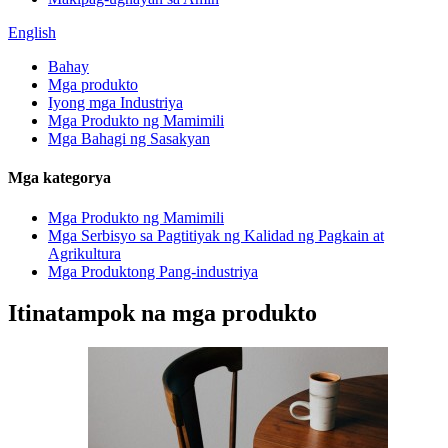
English
Bahay
Mga produkto
Iyong mga Industriya
Mga Produkto ng Mamimili
Mga Bahagi ng Sasakyan
Mga kategorya
Mga Produkto ng Mamimili
Mga Serbisyo sa Pagtitiyak ng Kalidad ng Pagkain at
Agrikultura
Mga Produktong Pang-industriya
Itinatampok na mga produkto