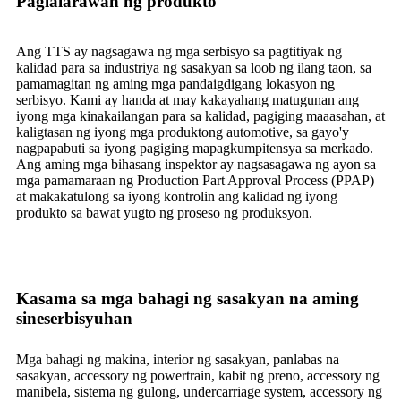
Paglalarawan ng produkto
Ang TTS ay nagsagawa ng mga serbisyo sa pagtitiyak ng
kalidad para sa industriya ng sasakyan sa loob ng ilang taon, sa
pamamagitan ng aming mga pandaigdigang lokasyon ng
serbisyo. Kami ay handa at may kakayahang matugunan ang
iyong mga kinakailangan para sa kalidad, pagiging maaasahan, at
kaligtasan ng iyong mga produktong automotive, sa gayo'y
nagpapabuti sa iyong pagiging mapagkumpitensya sa merkado.
Ang aming mga bihasang inspektor ay nagsasagawa ng ayon sa
mga pamamaraan ng Production Part Approval Process (PPAP)
at makakatulong sa iyong kontrolin ang kalidad ng iyong
produkto sa bawat yugto ng proseso ng produksyon.
Kasama sa mga bahagi ng sasakyan na aming
sineserbisyuhan
Mga bahagi ng makina, interior ng sasakyan, panlabas na
sasakyan, accessory ng powertrain, kabit ng preno, accessory ng
manibela, sistema ng gulong, undercarriage system, accessory ng