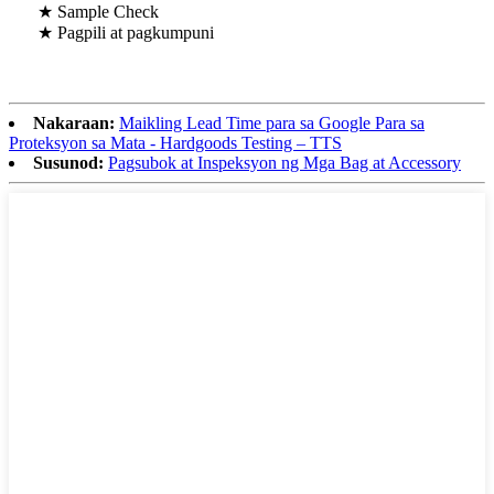
★ Sample Check
★ Pagpili at pagkumpuni
Nakaraan:
Maikling Lead Time para sa Google Para sa
Proteksyon sa Mata - Hardgoods Testing – TTS
Susunod:
Pagsubok at Inspeksyon ng Mga Bag at Accessory