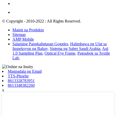
© Copyright - 2010-2022 : All Rights Reserved.
Mainit na Produkto
Sitemap
AMP Mobile
Salaming Pangkaligtasan Goggles
,
Halimbawa ng Ulat sa
Inspeksyon ng Bahay
,
Sistema ng Saber Saudi Arabia
,
Aql
1.0 Sampling Plan
,
Optical Eye Frame
,
Pagsubok sa Textile
Lab
,
Magpadala ng Email
TTS-Phoebe
8613328783951
8613348382260
x