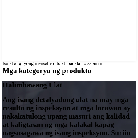
Isulat ang iyong mensahe dito at ipadala ito sa amin
Mga kategorya ng produkto
Halimbawang Ulat
Ang isang detalyadong ulat na may mga
resulta ng inspeksyon at mga larawan ay
nakakatulong upang masuri ang kalidad
at kaligtasan ng mga kalakal kapag
nagsasagawa ng isang inspeksyon. Suriin