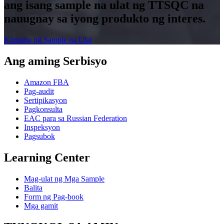
ang isang sample na ulat ng TTSQC na
nauugnay sa iyong produkto ng interes.
Kumuha ng Sample na Ulat
Ang aming Serbisyo
Amazon FBA
Pag-audit
Sertipikasyon
Pagkonsulta
EAC para sa Russian Federation
Inspeksyon
Pagsubok
Learning Center
Mag-ulat ng Mga Sample
Balita
Form ng Pag-book
Mga gamit