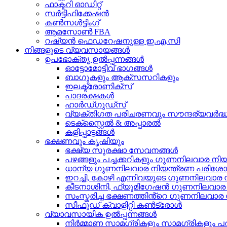
ഫാക്ടറി ഓഡിറ്റ്
സർട്ടിഫിക്കേഷൻ
കൺസൾട്ടിംഗ്
ആമസോൺ FBA
റഷ്യൻ ഫെഡറേഷനുള്ള ഇ.എ.സി
നിങ്ങളുടെ വ്യവസായങ്ങൾ
ഉപഭോക്തൃ ഉൽപ്പന്നങ്ങൾ
ഓട്ടോമോട്ടീവ് ഭാഗങ്ങൾ
ബാഗുകളും ആക്സസറികളും
ഇലക്ട്രോണിക്സ്
പാദരക്ഷകൾ
ഹാർഡ്ഗുഡ്സ്
വ്യക്തിഗത പരിചരണവും സൗന്ദര്യവർദ്ധക
ടെക്സ്റ്റൈൽ & അപ്പാരൽ
കളിപ്പാട്ടങ്ങൾ
ഭക്ഷണവും കൃഷിയും
ഭക്ഷ്യ സുരക്ഷാ സേവനങ്ങൾ
പഴങ്ങളും പച്ചക്കറികളും ഗുണനിലവാര നിയ
ധാന്യ ഗുണനിലവാര നിയന്ത്രണ പരി
ഇറച്ചി, കോഴി എന്നിവയുടെ ഗുണനിലവാര 
കീടനാശിനി, ഫ്യൂമിഗേഷൻ ഗുണനിലവാര 
സംസ്കരിച്ച ഭക്ഷണത്തിൻ്റെ ഗുണനിലവാര 
സീഫുഡ് ക്വാളിറ്റി കൺട്രോൾ
വ്യാവസായിക ഉൽപ്പന്നങ്ങൾ
നിർമ്മാണ സാമഗ്രികളും സാമഗ്രികളു