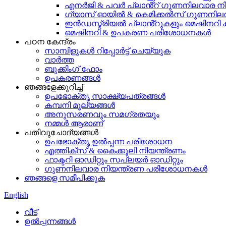
എനർജി & പവർ പ്ലാൻ്റ് ഗുണനിലവാര ന
ഗ്യാസ് ഓയിൽ & കെമിക്കൽസ് ഗുണനില
ഇൻഡസ്ട്രിയൽ പ്ലാൻ്റുകളും മെഷിനറി 
മെഷിനറി & ഉപകരണ പരിശോധനകൾ
പഠന കേന്ദ്രം
സാമ്പിളുകൾ റിപ്പോർട്ട് ചെയ്യുക
വാർത്ത
ബുക്കിംഗ് ഫോം
ഉപകരണങ്ങൾ
ഞങ്ങളേക്കുറിച്ച്
ഉപഭോക്തൃ സാക്ഷ്യപത്രങ്ങൾ
കമ്പനി മൂല്യങ്ങൾ
അനുസരണവും സമഗ്രതയും
നമ്മൾ ആരാണ്
പതിവുചോദ്യങ്ങൾ
ഉപഭോക്തൃ ഉൽപ്പന്ന പരിശോധന
എത്തിക്സ് & കൈക്കൂലി നിയന്ത്രണം
ഫാക്ടറി ഓഡിറ്റും സപ്ലയർ ഓഡിറ്റും
ഗുണനിലവാര നിയന്ത്രണ പരിശോധനകൾ
ഞങ്ങളെ സമീപിക്കുക
English
വീട്
ഉൽപ്പന്നങ്ങൾ