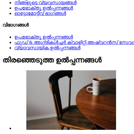
നിങ്ങളുടെ വ്യവസായങ്ങൾ
ഉപഭോക്തൃ ഉൽപ്പന്നങ്ങൾ
ഓട്ടോമോട്ടീവ് ഭാഗങ്ങൾ
വിഭാഗങ്ങൾ
ഉപഭോക്തൃ ഉൽപ്പന്നങ്ങൾ
ഫുഡ് & അഗ്രികൾച്ചർ ക്വാളിറ്റി അഷ്വറൻസ് സേവ
വ്യാവസായിക ഉൽപ്പന്നങ്ങൾ
തിരഞ്ഞെടുത്ത ഉൽപ്പന്നങ്ങൾ