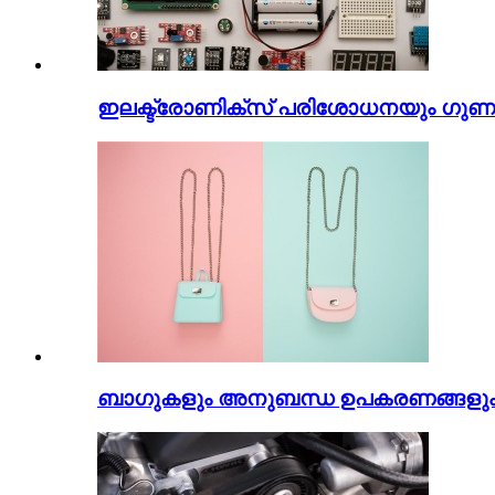
ഇലക്ട്രോണിക്സ് പരിശോധനയും ഗുണ
ബാഗുകളും അനുബന്ധ ഉപകരണങ്ങളു