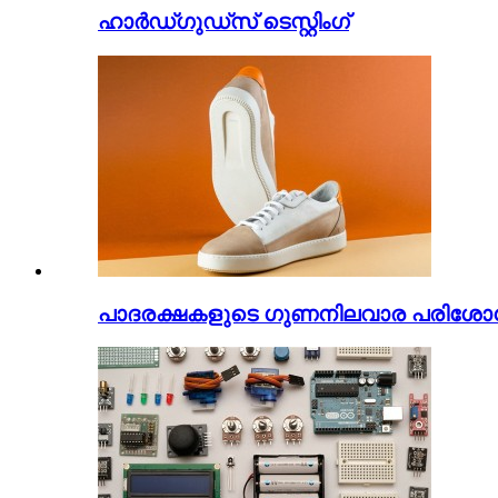
ഹാർഡ്ഗുഡ്സ് ടെസ്റ്റിംഗ്
പാദരക്ഷകളുടെ ഗുണനിലവാര പരി