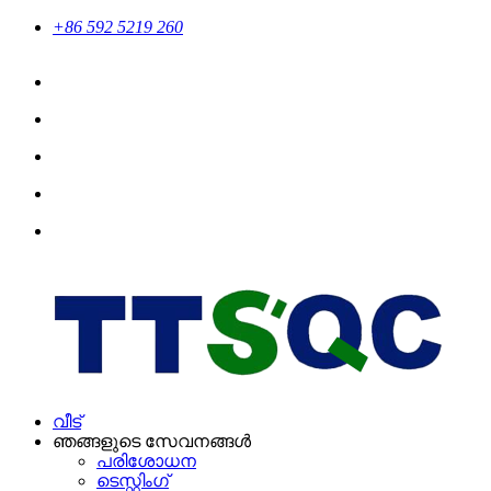
+86 592 5219 260
വീട്
ഞങ്ങളുടെ സേവനങ്ങൾ
പരിശോധന
ടെസ്റ്റിംഗ്