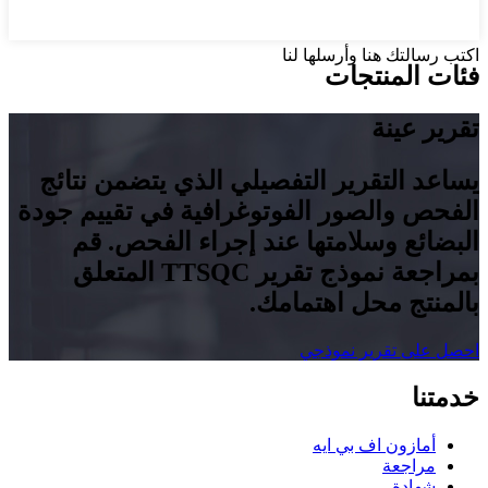
اكتب رسالتك هنا وأرسلها لنا
فئات المنتجات
تقرير عينة
يساعد التقرير التفصيلي الذي يتضمن نتائج
الفحص والصور الفوتوغرافية في تقييم جودة
البضائع وسلامتها عند إجراء الفحص. قم
بمراجعة نموذج تقرير TTSQC المتعلق
بالمنتج محل اهتمامك.
احصل على تقرير نموذجي
خدمتنا
أمازون اف بي ايه
مراجعة
شهادة