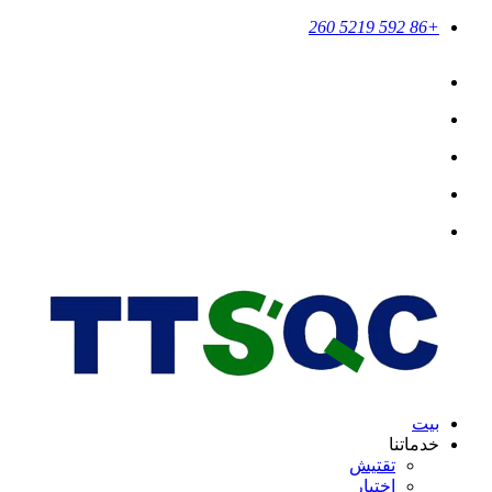
+86 592 5219 260
بيت
خدماتنا
تقتيش
اختبار