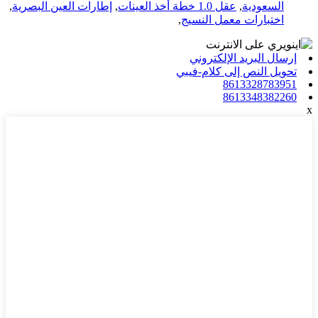
السعودية
,
عقل 1.0 خطة أخذ العينات
,
إطارات العين البصرية
,
اختبارات معمل النسيج
,
إرسال البريد الإلكتروني
تحويل النص إلى كلام-فيبي
8613328783951
8613348382260
x