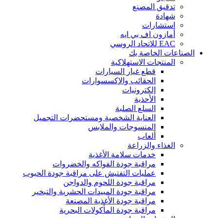
تدقيق المصنع
شهادة
استشارات
أمازون اف بي ايه
EAC للاتحاد الروسي
الصناعات الخاصة بك
المنتجات الاستهلاكية
قطع غيار السيارات
الحقائب والإكسسوارات
إلكترونيات
الأحذية
السلع الصلبة
العناية الشخصية ومستحضرات التجميل
المنسوجات والملابس
ألعاب
الغذاء والزراعة
خدمات سلامة الأغذية
مراقبة جودة الفواكه والخضروات
عمليات التفتيش على مراقبة جودة الحبوب
مراقبة جودة اللحوم والدواجن
مراقبة جودة المبيدات الحشرية والتبخير
مراقبة جودة الأغذية المصنعة
مراقبة جودة المأكولات البحرية