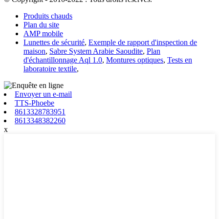
Produits chauds
Plan du site
AMP mobile
Lunettes de sécurité
,
Exemple de rapport d'inspection de
maison
,
Sabre System Arabie Saoudite
,
Plan
d'échantillonnage Aql 1.0
,
Montures optiques
,
Tests en
laboratoire textile
,
Envoyer un e-mail
TTS-Phoebe
8613328783951
8613348382260
x