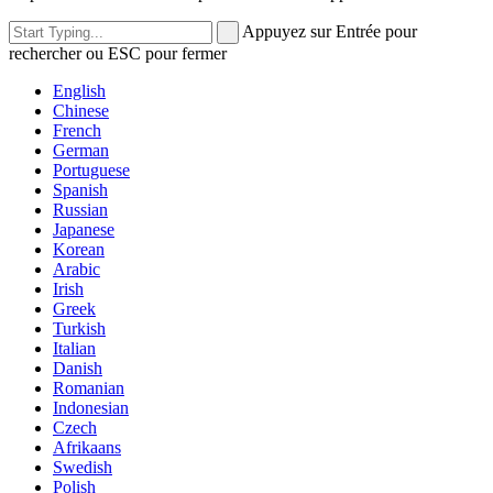
Appuyez sur Entrée pour
rechercher ou ESC pour fermer
English
Chinese
French
German
Portuguese
Spanish
Russian
Japanese
Korean
Arabic
Irish
Greek
Turkish
Italian
Danish
Romanian
Indonesian
Czech
Afrikaans
Swedish
Polish