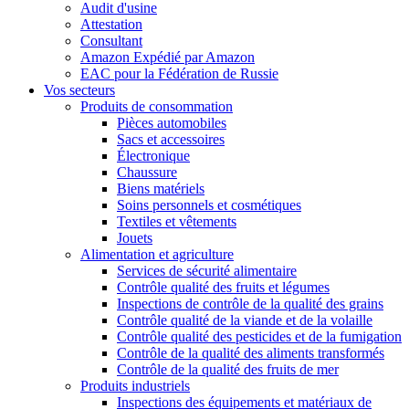
Audit d'usine
Attestation
Consultant
Amazon Expédié par Amazon
EAC pour la Fédération de Russie
Vos secteurs
Produits de consommation
Pièces automobiles
Sacs et accessoires
Électronique
Chaussure
Biens matériels
Soins personnels et cosmétiques
Textiles et vêtements
Jouets
Alimentation et agriculture
Services de sécurité alimentaire
Contrôle qualité des fruits et légumes
Inspections de contrôle de la qualité des grains
Contrôle qualité de la viande et de la volaille
Contrôle qualité des pesticides et de la fumigation
Contrôle de la qualité des aliments transformés
Contrôle de la qualité des fruits de mer
Produits industriels
Inspections des équipements et matériaux de