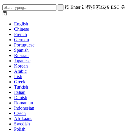
按 Enter 进行搜索或按 ESC 关
闭
English
Chinese
French
German
Portuguese
Spanish
Russian
Japanese
Korean
Arabic
Irish
Greek
Turkish
Italian
Danish
Romanian
Indonesian
Czech
Afrikaans
Swedish
Polish