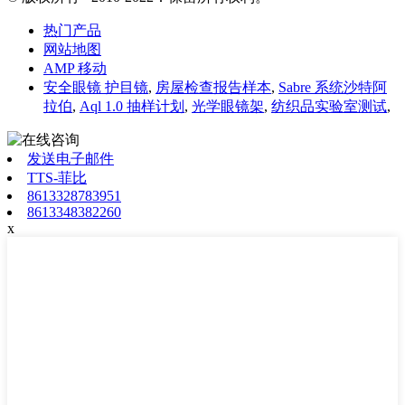
热门产品
网站地图
AMP 移动
安全眼镜 护目镜
,
房屋检查报告样本
,
Sabre 系统沙特阿
拉伯
,
Aql 1.0 抽样计划
,
光学眼镜架
,
纺织品实验室测试
,
发送电子邮件
TTS-菲比
8613328783951
8613348382260
x