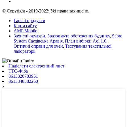
© Copyright - 2010-2022: Усі права захищено.
Гарячі продукти
Карта сайту
AMP Mobile
Захисні окуляри
,
Зразок акта обстеження будинку
,
Sabre
System Саудівська Аравія
,
План вибірки Aql 1.0
,
Оптичні оправи для очей
,
Тестування текстильної
лабораторії
,
Надіслати електронний лист
ТТС-Фіба
8613328783951
8613348382260
x