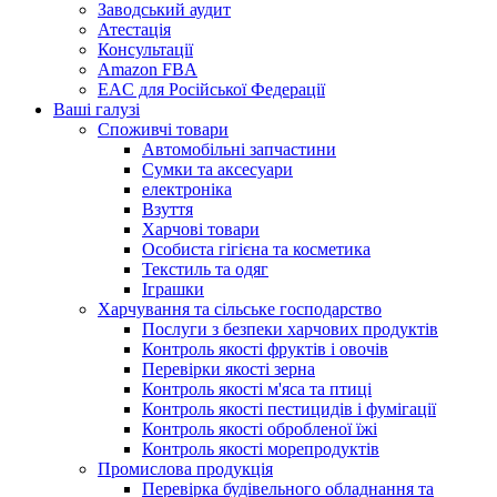
Заводський аудит
Атестація
Консультації
Amazon FBA
EAC для Російської Федерації
Ваші галузі
Споживчі товари
Автомобільні запчастини
Сумки та аксесуари
електроніка
Взуття
Харчові товари
Особиста гігієна та косметика
Текстиль та одяг
Іграшки
Харчування та сільське господарство
Послуги з безпеки харчових продуктів
Контроль якості фруктів і овочів
Перевірки якості зерна
Контроль якості м'яса та птиці
Контроль якості пестицидів і фумігації
Контроль якості обробленої їжі
Контроль якості морепродуктів
Промислова продукція
Перевірка будівельного обладнання та