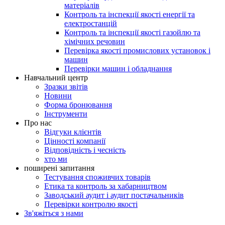
матеріалів
Контроль та інспекції якості енергії та
електростанцій
Контроль та інспекції якості газойлю та
хімічних речовин
Перевірка якості промислових установок і
машин
Перевірки машин і обладнання
Навчальний центр
Зразки звітів
Новини
Форма бронювання
Інструменти
Про нас
Відгуки клієнтів
Цінності компанії
Відповідність і чесність
хто ми
поширені запитання
Тестування споживчих товарів
Етика та контроль за хабарництвом
Заводський аудит і аудит постачальників
Перевірки контролю якості
Зв'яжіться з нами