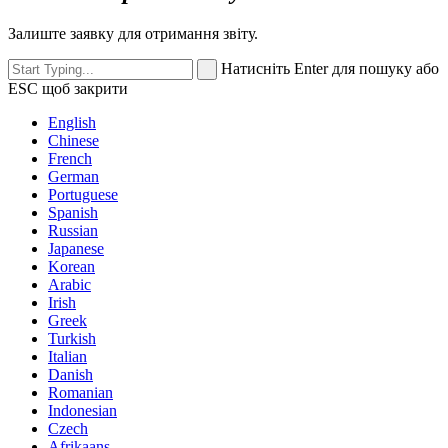
Залиште заявку для отримання звіту.
Натисніть Enter для пошуку або
ESC щоб закрити
English
Chinese
French
German
Portuguese
Spanish
Russian
Japanese
Korean
Arabic
Irish
Greek
Turkish
Italian
Danish
Romanian
Indonesian
Czech
Afrikaans