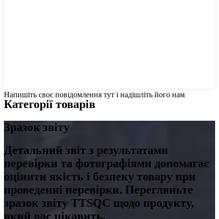
Напишіть своє повідомлення тут і надішліть його нам
Категорії товарів
Зразок звіту
Детальний звіт з результатами
перевірки та фотографіями допомагає
оцінити якість і безпеку товару при
проведенні перевірки. Перегляньте
зразок звіту TTSQC щодо продукту,
який вас цікавить.