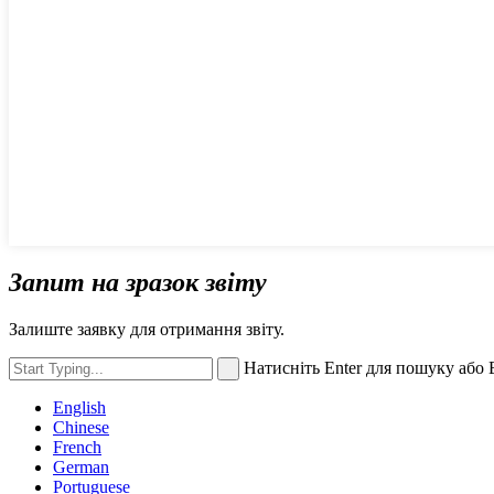
Запит на зразок звіту
Залиште заявку для отримання звіту.
Натисніть Enter для пошуку або
English
Chinese
French
German
Portuguese