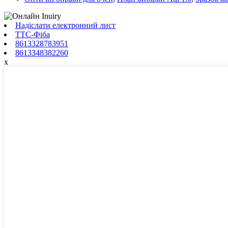
Надіслати електронний лист
ТТС-Фіба
8613328783951
8613348382260
x