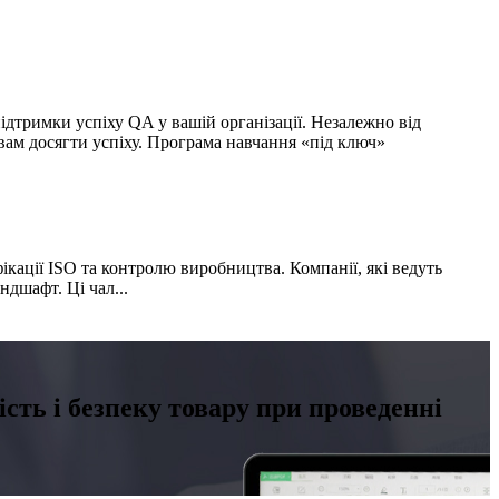
ідтримки успіху QA у вашій організації. Незалежно від
вам досягти успіху. Програма навчання «під ключ»
фікації ISO та контролю виробництва. Компанії, які ведуть
ндшафт. Ці чал...
сть і безпеку товару при проведенні