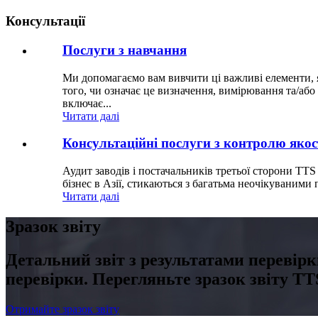
Консультації
Послуги з навчання
Ми допомагаємо вам вивчити ці важливі елементи, я
того, чи означає це визначення, вимірювання та/аб
включає...
Читати далі
Консультаційні послуги з контролю якос
Аудит заводів і постачальників третьої сторони TTS
бізнес в Азії, стикаються з багатьма неочікуваними
Читати далі
Зразок звіту
Детальний звіт з результатами перевірк
перевірки. Перегляньте зразок звіту T
Отримайте зразок звіту