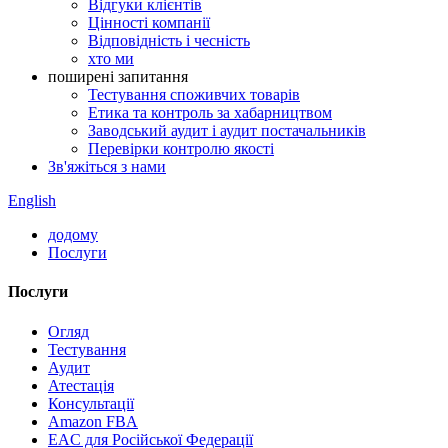
Відгуки клієнтів
Цінності компанії
Відповідність і чесність
хто ми
поширені запитання
Тестування споживчих товарів
Етика та контроль за хабарництвом
Заводський аудит і аудит постачальників
Перевірки контролю якості
Зв'яжіться з нами
English
додому
Послуги
Послуги
Огляд
Тестування
Аудит
Атестація
Консультації
Amazon FBA
EAC для Російської Федерації