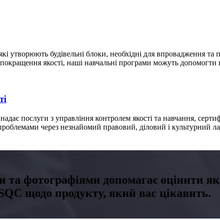
кі утворюють будівельні блоки, необхідні для впровадження та п
о покращення якості, наші навчальні програми можуть допомогти 
ті
 надає послуги з управління контролем якості та навчання, серти
 проблемами через незнайомий правовий, діловий і культурний ла
и та фотографіями допомагає оцінити які
TSQC щодо продукту, який вас цікавить.