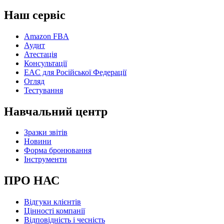
Наш сервіс
Amazon FBA
Аудит
Атестація
Консультації
EAC для Російської Федерації
Огляд
Тестування
Навчальний центр
Зразки звітів
Новини
Форма бронювання
Інструменти
ПРО НАС
Відгуки клієнтів
Цінності компанії
Відповідність і чесність