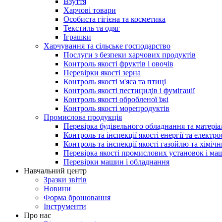
Взуття
Харчові товари
Особиста гігієна та косметика
Текстиль та одяг
Іграшки
Харчування та сільське господарство
Послуги з безпеки харчових продуктів
Контроль якості фруктів і овочів
Перевірки якості зерна
Контроль якості м'яса та птиці
Контроль якості пестицидів і фумігації
Контроль якості обробленої їжі
Контроль якості морепродуктів
Промислова продукція
Перевірка будівельного обладнання та матеріа
Контроль та інспекції якості енергії та електр
Контроль та інспекції якості газойлю та хіміч
Перевірка якості промислових установок і ма
Перевірки машин і обладнання
Навчальний центр
Зразки звітів
Новини
Форма бронювання
Інструменти
Про нас