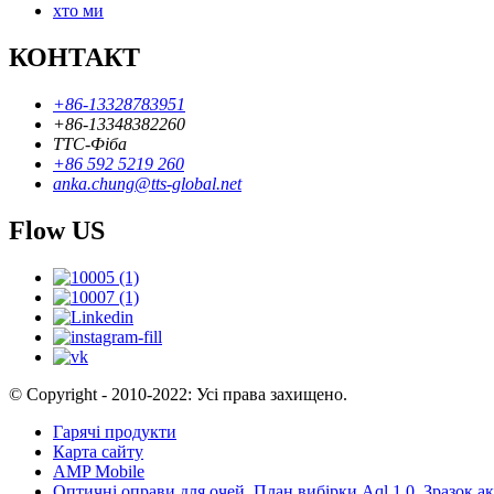
хто ми
КОНТАКТ
+86-13328783951
+86-13348382260
ТТС-Фіба
+86 592 5219 260
anka.chung@tts-global.net
Flow US
© Copyright - 2010-2022: Усі права захищено.
Гарячі продукти
Карта сайту
AMP Mobile
Оптичні оправи для очей
,
План вибірки Aql 1.0
,
Зразок а