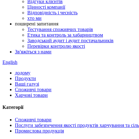
Відгуки клієнтів
Цінності компанії
Відповідність і чесність
хто ми
поширені запитання
Тестування споживчих товарів
Етика та контроль за хабарництвом
Заводський аудит і аудит постачальників
Перевірки контролю якості
Зв'яжіться з нами
English
додому
Продукти
Ваші галузі
Споживчі товари
Харчові товари
Категорії
Споживчі товари
Послуги забезпечення якості продуктів харчування та сіл
Промислова продукція