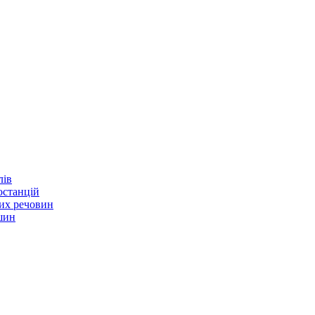
лів
ростанцій
них речовин
шин