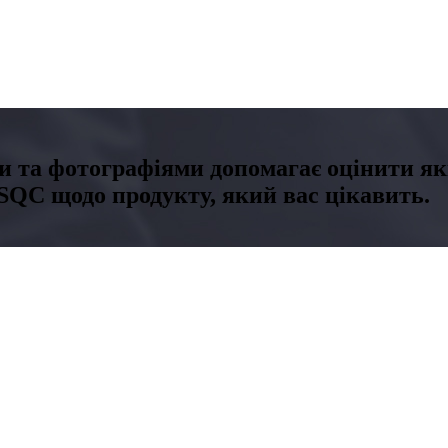
и та фотографіями допомагає оцінити які
TSQC щодо продукту, який вас цікавить.