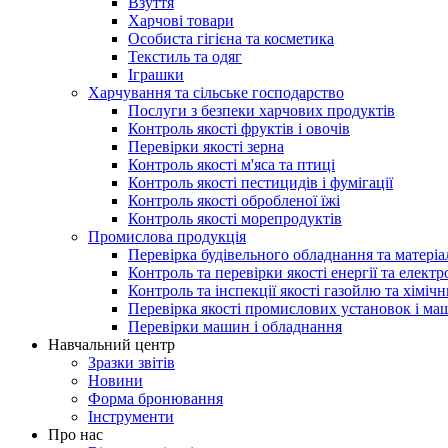
Взуття
Харчові товари
Особиста гігієна та косметика
Текстиль та одяг
Іграшки
Харчування та сільське господарство
Послуги з безпеки харчових продуктів
Контроль якості фруктів і овочів
Перевірки якості зерна
Контроль якості м'яса та птиці
Контроль якості пестицидів і фумігації
Контроль якості обробленої їжі
Контроль якості морепродуктів
Промислова продукція
Перевірка будівельного обладнання та матеріа
Контроль та перевірки якості енергії та елект
Контроль та інспекції якості газойлю та хіміч
Перевірка якості промислових установок і ма
Перевірки машин і обладнання
Навчальний центр
Зразки звітів
Новини
Форма бронювання
Інструменти
Про нас