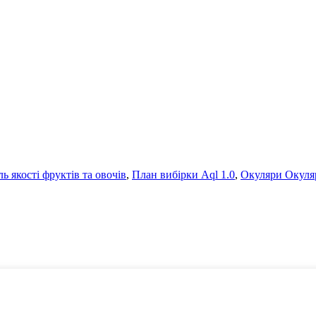
ь якості фруктів та овочів
,
План вибірки Aql 1.0
,
Окуляри Окуля