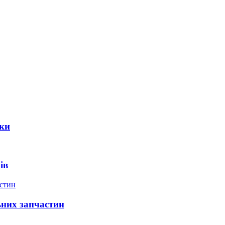
іки
ів
ьних запчастин