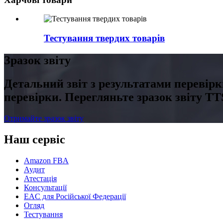
Тестування твердих товарів
Зразок звіту
Детальний звіт з результатами перевірк
перевірки. Перегляньте зразок звіту T
Отримайте зразок звіту
Наш сервіс
Amazon FBA
Аудит
Атестація
Консультації
EAC для Російської Федерації
Огляд
Тестування