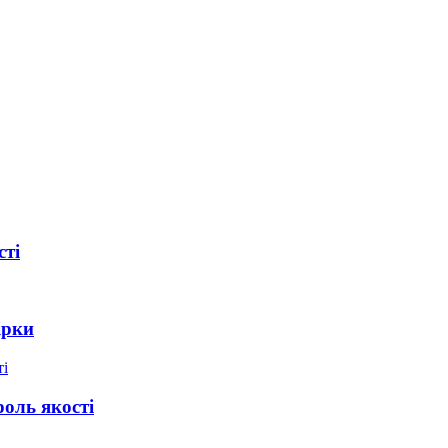
сті
ірки
роль якості