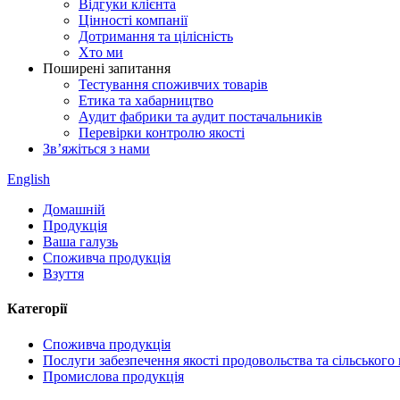
Відгуки клієнта
Цінності компанії
Дотримання та цілісність
Хто ми
Поширені запитання
Тестування споживчих товарів
Етика та хабарництво
Аудит фабрики та аудит постачальників
Перевірки контролю якості
Зв’яжіться з нами
English
Домашній
Продукція
Ваша галузь
Споживча продукція
Взуття
Категорії
Споживча продукція
Послуги забезпечення якості продовольства та сільського
Промислова продукція