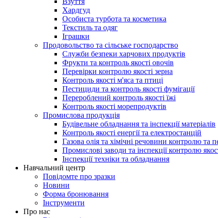
Взуття
Хардгуд
Особиста турбота та косметика
Текстиль та одяг
Іграшки
Продовольство та сільське господарство
Служби безпеки харчових продуктів
Фрукти та контроль якості овочів
Перевірки контролю якості зерна
Контроль якості м'яса та птиці
Пестициди та контроль якості фумігації
Перероблений контроль якості їжі
Контроль якості морепродуктів
Промислова продукція
Будівельне обладнання та інспекції матеріалів
Контроль якості енергії та електростанцій
Газова олія та хімічні речовини контролю та п
Промислові заводи та інспекції контролю яко
Інспекції техніки та обладнання
Навчальний центр
Повідомте про зразки
Новини
Форма бронювання
Інструменти
Про нас