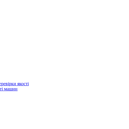
еревірки якості
сті машин