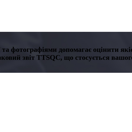
ї та фотографіями допомагає оцінити якіс
зковий звіт TTSQC, що стосується вашого