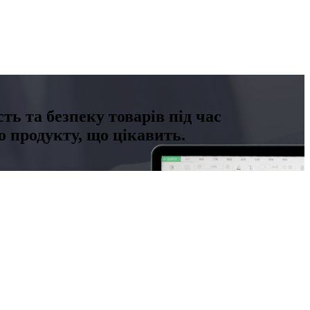
ть та безпеку товарів під час
 продукту, що цікавить.