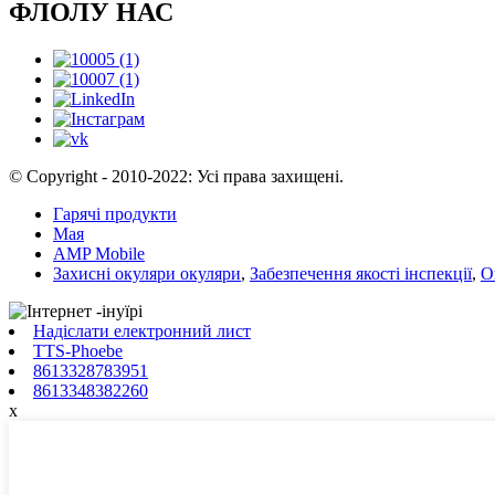
ФЛОЛУ НАС
© Copyright - 2010-2022: Усі права захищені.
Гарячі продукти
Мая
AMP Mobile
Захисні окуляри окуляри
,
Забезпечення якості інспекції
,
О
Надіслати електронний лист
TTS-Phoebe
8613328783951
8613348382260
x