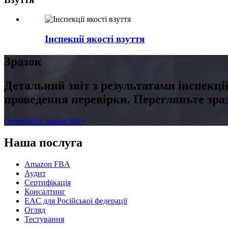
Інспекції якості взуття
Зразок
Детальний звіт з результатами інспекці
проведення перевірки. Перегляньте зра
Отримайте зразок звіту
Наша послуга
Amazon FBA
Аудит
Сертифікація
Консалтинг
EAC для Російської федерації
Огляд
Тестування