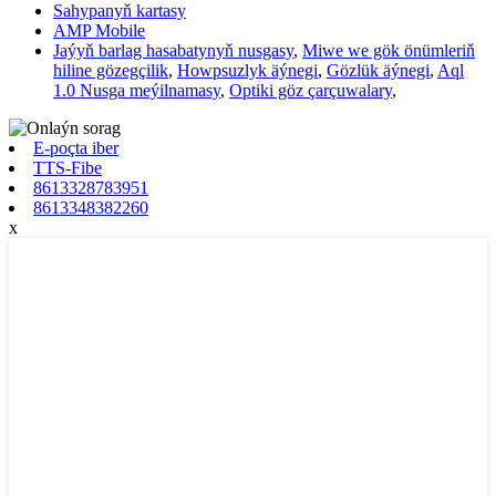
Sahypanyň kartasy
AMP Mobile
Jaýyň barlag hasabatynyň nusgasy
,
Miwe we gök önümleriň
hiline gözegçilik
,
Howpsuzlyk äýnegi
,
Gözlük äýnegi
,
Aql
1.0 Nusga meýilnamasy
,
Optiki göz çarçuwalary
,
E-poçta iber
TTS-Fibe
8613328783951
8613348382260
x