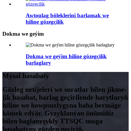
Awtoulag böleklerini barlamak we
hiline gözegçilik
Dokma we geýim
Dokma we geýim hiline gözegçilik
barlaglary
Mysal hasabaty
Gözleg netijeleri we suratlar bilen jikme-
jik hasabat, barlag geçirilende harytlaryň
hiline we howpsuzlygyna baha bermäge
kömek edýär. Gyzyklanýan önümiňiz
bilen baglanyşykly TTSQC nusga
hasabatyny gözden geçiriň.