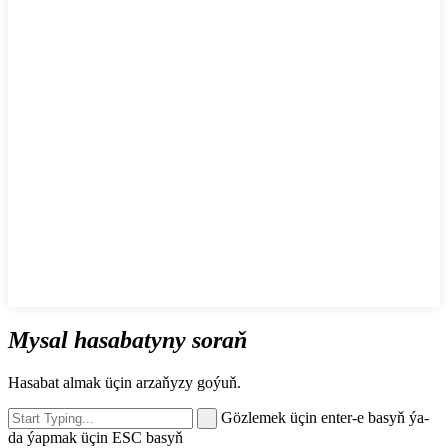
Mysal hasabatyny soraň
Hasabat almak üçin arzaňyzy goýuň.
Gözlemek üçin enter-e basyň ýa-
da ýapmak üçin ESC basyň