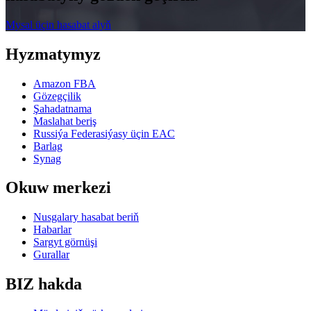
Mysal üçin hasabat alyň
Hyzmatymyz
Amazon FBA
Gözegçilik
Şahadatnama
Maslahat beriş
Russiýa Federasiýasy üçin EAC
Barlag
Synag
Okuw merkezi
Nusgalary hasabat beriň
Habarlar
Sargyt görnüşi
Gurallar
BIZ hakda