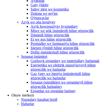
Aýakgap
Gaty ýükler
Şahsy ideg we kosmetika
Dokma we geýim
Oýnawaçlar
Azyk we oba hojalygy
Azyk howpsuzlygy hyzmatlary
Miwe we gök önümleriň hiline gözegçilik
Dänäniň hiline gözegçilik
Et we guş hiline gözegçilik
Pestisidler we fumigasiýa hiline gözegçilik
Işlenen iýmitiň hiline gözegçilik
Deňiz önümleriniň hiline gözegçilik
Senagat önümleri
Gurluşyk enjamlary we materiallary barlamak
Energetika we elektrik stansiýasynyň hiline
gözegçilik we barlaglar
Gaz ýagy we himiýa önümleriniň hiline
gözegçilik we barlaglar
Senagat ösümlikleri we enjamlaryň hiline
gözegçilik barlaglary
Enjamlar we enjamlar barlagy
Okuw merkezi
Nusgalary hasabat beriň
Habarlar