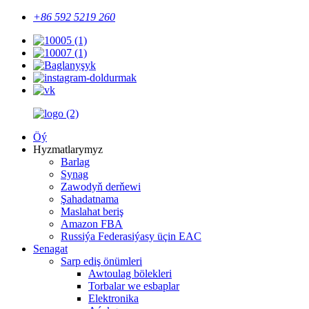
+86 592 5219 260
Öý
Hyzmatlarymyz
Barlag
Synag
Zawodyň derňewi
Şahadatnama
Maslahat beriş
Amazon FBA
Russiýa Federasiýasy üçin EAC
Senagat
Sarp ediş önümleri
Awtoulag bölekleri
Torbalar we esbaplar
Elektronika