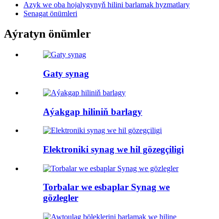
Azyk we oba hojalygynyň hilini barlamak hyzmatlary
Senagat önümleri
Aýratyn önümler
Gaty synag
Aýakgap hiliniň barlagy
Elektroniki synag we hil gözegçiligi
Torbalar we esbaplar Synag we
gözlegler