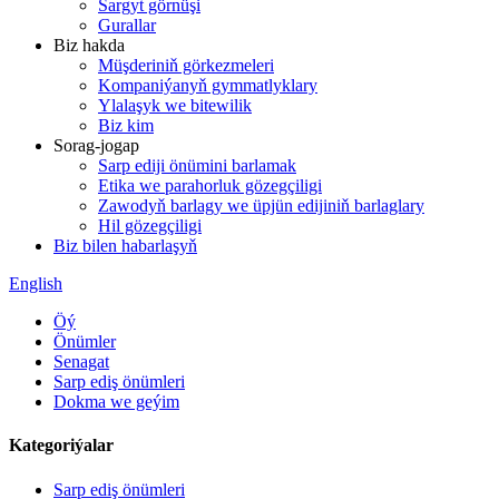
Sargyt görnüşi
Gurallar
Biz hakda
Müşderiniň görkezmeleri
Kompaniýanyň gymmatlyklary
Ylalaşyk we bitewilik
Biz kim
Sorag-jogap
Sarp ediji önümini barlamak
Etika we parahorluk gözegçiligi
Zawodyň barlagy we üpjün edijiniň barlaglary
Hil gözegçiligi
Biz bilen habarlaşyň
English
Öý
Önümler
Senagat
Sarp ediş önümleri
Dokma we geýim
Kategoriýalar
Sarp ediş önümleri