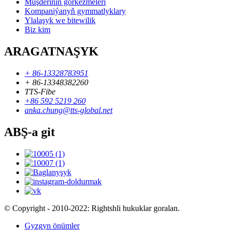
Müşderiniň görkezmeleri
Kompaniýanyň gymmatlyklary
Ylalaşyk we bitewilik
Biz kim
ARAGATNAŞYK
+ 86-13328783951
+ 86-13348382260
TTS-Fibe
+86 592 5219 260
anka.chung@tts-global.net
ABŞ-a git
© Copyright - 2010-2022: Rightshli hukuklar goralan.
Gyzgyn önümler