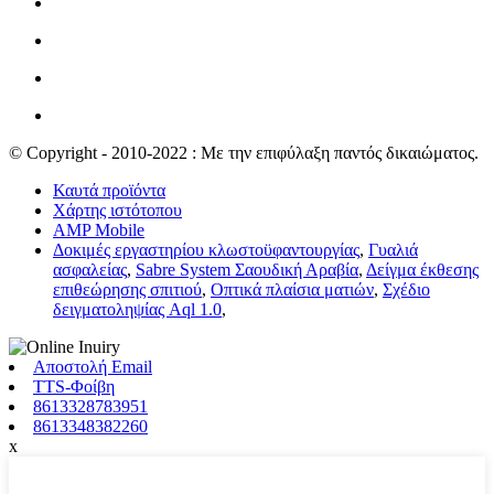
© Copyright - 2010-2022 : Με την επιφύλαξη παντός δικαιώματος.
Καυτά προϊόντα
Χάρτης ιστότοπου
AMP Mobile
Δοκιμές εργαστηρίου κλωστοϋφαντουργίας
,
Γυαλιά
ασφαλείας
,
Sabre System Σαουδική Αραβία
,
Δείγμα έκθεσης
επιθεώρησης σπιτιού
,
Οπτικά πλαίσια ματιών
,
Σχέδιο
δειγματοληψίας Aql 1.0
,
Αποστολή Email
TTS-Φοίβη
8613328783951
8613348382260
x