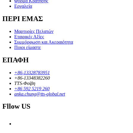
Φόρμα Κράτησης
Εργαλεία
ΠΕΡΙ ΕΜΑΣ
Μαρτυρίες Πελατών
Εταιρικές Αξίες
Συμμόρφωση και Ακεραιότητα
Ποιοι είμαστε
ΕΠΑΦΗ
+86-13328783951
+86-13348382260
TTS-Φοίβη
+86 592 5219 260
anka.chung@tts-global.net
Fllow US