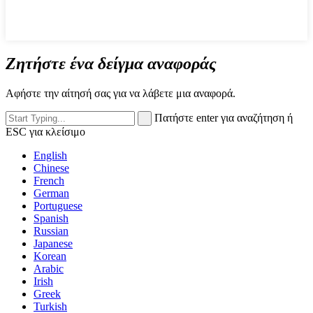
Ζητήστε ένα δείγμα αναφοράς
Αφήστε την αίτησή σας για να λάβετε μια αναφορά.
Πατήστε enter για αναζήτηση ή
ESC για κλείσιμο
English
Chinese
French
German
Portuguese
Spanish
Russian
Japanese
Korean
Arabic
Irish
Greek
Turkish