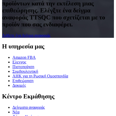
προϊόντων κατά την εκτέλεση μιας
επιθεώρησης. Ελέγξτε ένα δείγμα
αναφοράς TTSQC που σχετίζεται με το
προϊόν που σας ενδιαφέρει.
Λάβετε ένα δείγμα αναφοράς
Η υπηρεσία μας
Amazon FBA
Ελεγχος
Πιστοποίηση
Συμβουλευτική
ΑΗΚ για τη Ρωσική Ομοσπονδία
Επιθεώρηση
Δοκιμές
Κέντρο Εκμάθησης
Δείγματα αναφοράς
Νέα