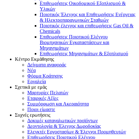
Επιθεωρήσεις Οικοδομικού Εξοπλισμού &
Υλικών
Ποιοτικός Έλεγχος και Επιθεωρήσεις Ενέργειας
& Ηλεκτροπαραγωγικών Σταθμών
Ποιοτικός έλεγχος και επιθεωρήσεις Gas Oil &
Chemicals
Επιθεωρήσεις Ποιοτικού Ελέγχου
Βιομηχανικών Εγκαταστάσεων και
Μηχανημάτων
Επιθεωρήσεις Μηχανημάτων & Εξοπλισμού
Κέντρο Εκμάθησης
Δείγματα αναφοράς
Νέα
Φόρμα Κράτησης
Εργαλεία
Σχετικά με εμάς
Μαρτυρίες Πελατών
Εταιρικές Αξίες
Συμμόρφωση και Ακεραιότητα
Ποιοι είμαστε
Συχνές ερωτήσεις
Δοκιμές καταναλωτικών προϊόντων
Δεοντολογία & Έλεγχος Δωροδοκίας
Ελεγκτές Εργοστασίων & Έλεγχοι Προμηθευτών
Επιθεωρήσεις Ποιοτικού Ελέγχου