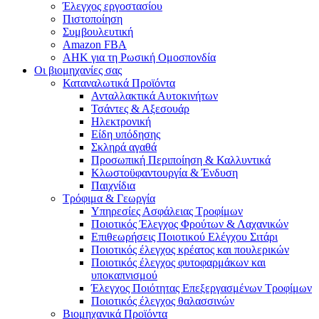
Έλεγχος εργοστασίου
Πιστοποίηση
Συμβουλευτική
Amazon FBA
ΑΗΚ για τη Ρωσική Ομοσπονδία
Οι βιομηχανίες σας
Καταναλωτικά Προϊόντα
Ανταλλακτικά Αυτοκινήτων
Τσάντες & Αξεσουάρ
Ηλεκτρονική
Είδη υπόδησης
Σκληρά αγαθά
Προσωπική Περιποίηση & Καλλυντικά
Κλωστοϋφαντουργία & Ένδυση
Παιχνίδια
Τρόφιμα & Γεωργία
Υπηρεσίες Ασφάλειας Τροφίμων
Ποιοτικός Έλεγχος Φρούτων & Λαχανικών
Επιθεωρήσεις Ποιοτικού Ελέγχου Σιτάρι
Ποιοτικός έλεγχος κρέατος και πουλερικών
Ποιοτικός έλεγχος φυτοφαρμάκων και
υποκαπνισμού
Έλεγχος Ποιότητας Επεξεργασμένων Τροφίμων
Ποιοτικός έλεγχος θαλασσινών
Βιομηχανικά Προϊόντα