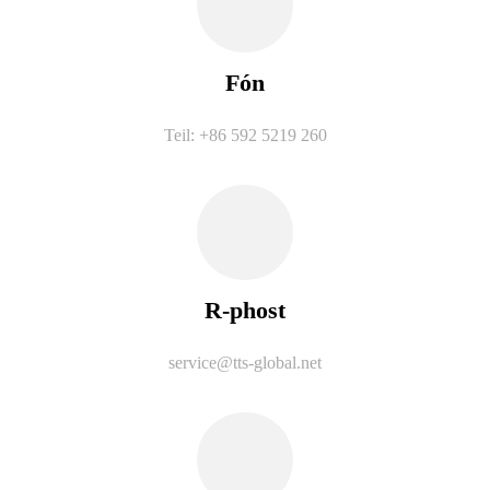
Fón
Teil: +86 592 5219 260
R-phost
service@tts-global.net