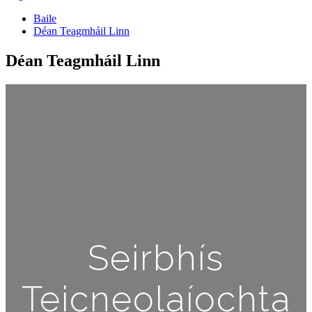
Baile
Déan Teagmháil Linn
Déan Teagmháil Linn
Seirbhís
Teicneolaíochta