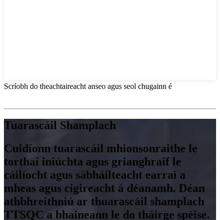
Scríobh do theachtaireacht anseo agus seol chugainn é
Tuarascáil Shamplach
Cuidíonn tuarascáil mhionsonraithe le
torthaí iniúchta agus grianghraif le
cáilíocht agus sábháilteacht earraí a
mheas agus cigireacht á déanamh. Déan
athbhreithniú ar thuarascáil shamplach
TTSQC a bhaineann le do tháirge spéise.