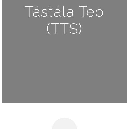
Tástála Teo
(TTS)