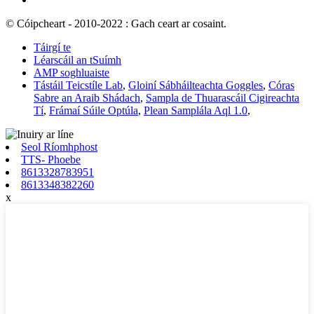
© Cóipcheart - 2010-2022 : Gach ceart ar cosaint.
Táirgí te
Léarscáil an tSuímh
AMP soghluaiste
Tástáil Teicstíle Lab
,
Gloiní Sábháilteachta Goggles
,
Córas
Sabre an Araib Shádach
,
Sampla de Thuarascáil Cigireachta
Tí
,
Frámaí Súile Optúla
,
Plean Samplála Aql 1.0
,
Seol Ríomhphost
TTS- Phoebe
8613328783951
8613348382260
x