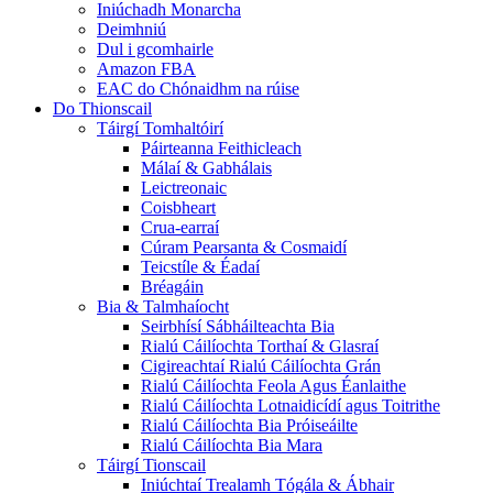
Iniúchadh Monarcha
Deimhniú
Dul i gcomhairle
Amazon FBA
EAC do Chónaidhm na rúise
Do Thionscail
Táirgí Tomhaltóirí
Páirteanna Feithicleach
Málaí & Gabhálais
Leictreonaic
Coisbheart
Crua-earraí
Cúram Pearsanta & Cosmaidí
Teicstíle & Éadaí
Bréagáin
Bia & Talmhaíocht
Seirbhísí Sábháilteachta Bia
Rialú Cáilíochta Torthaí & Glasraí
Cigireachtaí Rialú Cáilíochta Grán
Rialú Cáilíochta Feola Agus Éanlaithe
Rialú Cáilíochta Lotnaidicídí agus Toitrithe
Rialú Cáilíochta Bia Próiseáilte
Rialú Cáilíochta Bia Mara
Táirgí Tionscail
Iniúchtaí Trealamh Tógála & Ábhair