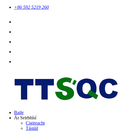
+86 592 5219 260
Baile
Ár Seirbhísí
Cigireacht
Tástáil