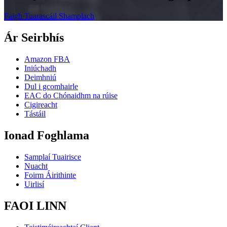
Faigh Tuarascáil Shamplach
Ár Seirbhís
Amazon FBA
Iniúchadh
Deimhniú
Dul i gcomhairle
EAC do Chónaidhm na rúise
Cigireacht
Tástáil
Ionad Foghlama
Samplaí Tuairisce
Nuacht
Foirm Áirithinte
Uirlisí
FAOI LINN