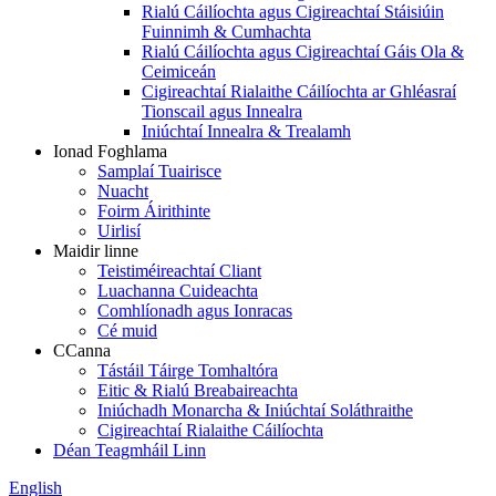
Rialú Cáilíochta agus Cigireachtaí Stáisiúin
Fuinnimh & Cumhachta
Rialú Cáilíochta agus Cigireachtaí Gáis Ola &
Ceimiceán
Cigireachtaí Rialaithe Cáilíochta ar Ghléasraí
Tionscail agus Innealra
Iniúchtaí Innealra & Trealamh
Ionad Foghlama
Samplaí Tuairisce
Nuacht
Foirm Áirithinte
Uirlisí
Maidir linne
Teistiméireachtaí Cliant
Luachanna Cuideachta
Comhlíonadh agus Ionracas
Cé muid
CCanna
Tástáil Táirge Tomhaltóra
Eitic & Rialú Breabaireachta
Iniúchadh Monarcha & Iniúchtaí Soláthraithe
Cigireachtaí Rialaithe Cáilíochta
Déan Teagmháil Linn
English