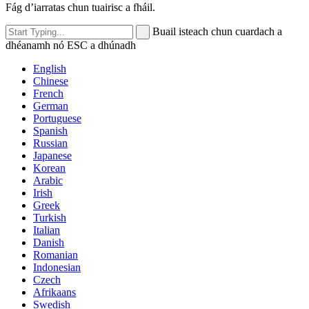
Fág d’iarratas chun tuairisc a fháil.
Buail isteach chun cuardach a
dhéanamh nó ESC a dhúnadh
English
Chinese
French
German
Portuguese
Spanish
Russian
Japanese
Korean
Arabic
Irish
Greek
Turkish
Italian
Danish
Romanian
Indonesian
Czech
Afrikaans
Swedish