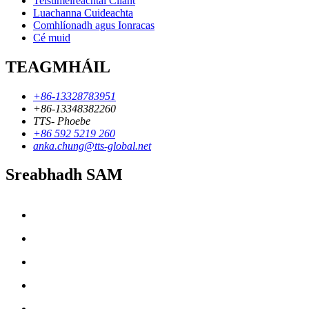
Teistiméireachtaí Cliant
Luachanna Cuideachta
Comhlíonadh agus Ionracas
Cé muid
TEAGMHÁIL
+86-13328783951
+86-13348382260
TTS- Phoebe
+86 592 5219 260
anka.chung@tts-global.net
Sreabhadh SAM