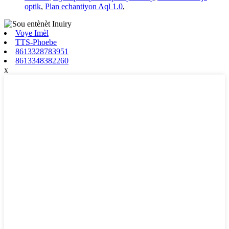
optik
,
Plan echantiyon Aql 1.0
,
Voye Imèl
TTS-Phoebe
8613328783951
8613348382260
x