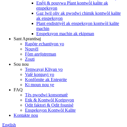
Enèji & pouvwa Plant kontwòl kalite ak
enspeksyon
Gaz lwil oliv ak pwodwi chimik kontwòl kalite
ak enspeksyon
Plant endistriyèl ak enspeksyon kontwòl kalite
machin
Enspeksyon machin ak ekipman
Sant Aprantisaj
Rapòte echantiyon yo
Nouvèl
Fòm anrjistreman
Zouti
Sou nou
Temwayaj Kliyan yo
Valè konpayi yo
Konfòmite ak Entegrite
Ki moun nou ye
FAQ
Tès pwodwi konsomatè
Etik & Kontwòl Koripsyon
Odit faktori & Odit founisè
Enspeksyon Kontwòl Kalite
Kontakte nou
English