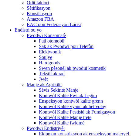
Odit faktori
Sètifikasyon
Konsiltasyon
Amazon FBA
EAC pou Federasyon Larisi
Endistri ou yo
Pwodwi Konsomatè
Pati otomobil
Sak ak Pwodwi pou Telefòn
Elektwonik
Soulye
Hardgoods
Swen pèsonèl ak pwodui kosmetik
Tekstil ak rad
Jwèt
Manje ak Agrikilti
Sèvis Sekirite Manje
Kontwòl Kalite Fwi ak Legim
Enspeksyon kontwòl kalite grenn
Kontwòl Kalite vyann ak bèt volay
Kontwòl Kalite Pestisid ak Fumigasyon
Kontwòl Kalite Manje trete
Kontwòl Kalite fwidmè
Pwodwi Endistriyèl
Ekipman konstriksyon ak enspeksyon materyèl