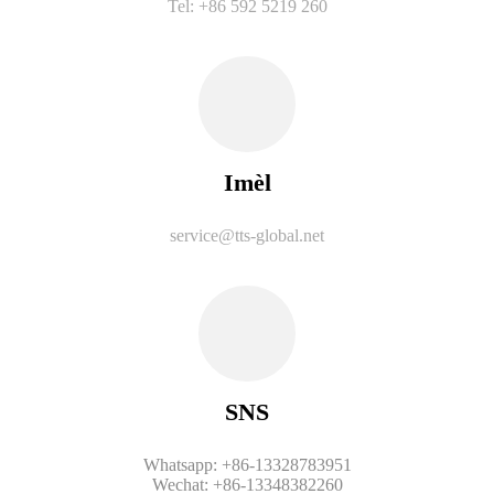
Tel: +86 592 5219 260
Imèl
service@tts-global.net
SNS
Whatsapp: +86-13328783951
Wechat: +86-13348382260