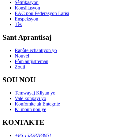
Sètifikasyon
Konsiltasyon
EAC pou Federasyon Larisi
Enspeksyon
Tès
Sant Aprantisaj
Rapòte echantiyon yo
Nouvèl
Fòm anrjistreman
Zouti
SOU NOU
Temwayaj Kliyan yo
Valè konpayi yo
Konfòmite ak Entegrite
Ki moun nou ye
KONTAKTE
+86-13328783951