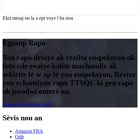
Ekri mesaj ou la a epi voye l ba nou
Egzanp Rapò
Yon rapò detaye ak rezilta enspeksyon ak
foto ede evalye kalite machandiz ak
sekirite lè w ap fè yon enspeksyon. Revize
yon echantiyon rapò TTSQC ki gen rapò
ak pwodwi enterè ou.
Jwenn yon Egzanp Rapò
Sèvis nou an
Amazon FBA
Odit