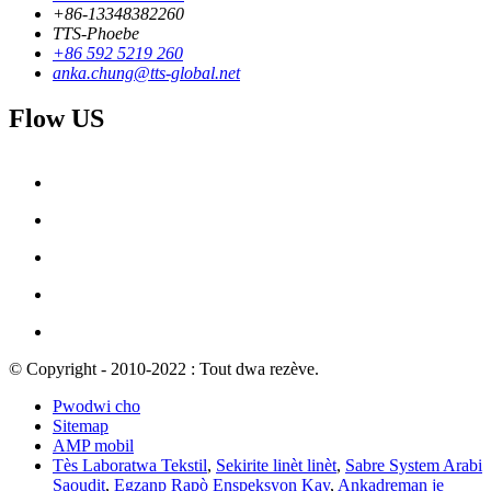
+86-13348382260
TTS-Phoebe
+86 592 5219 260
anka.chung@tts-global.net
Flow US
© Copyright - 2010-2022 : Tout dwa rezève.
Pwodwi cho
Sitemap
AMP mobil
Tès Laboratwa Tekstil
,
Sekirite linèt linèt
,
Sabre System Arabi
Saoudit
,
Egzanp Rapò Enspeksyon Kay
,
Ankadreman je