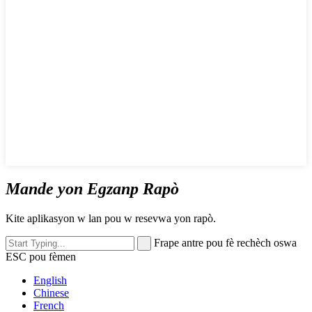
Mande yon Egzanp Rapò
Kite aplikasyon w lan pou w resevwa yon rapò.
Frape antre pou fè rechèch oswa
ESC pou fèmen
English
Chinese
French