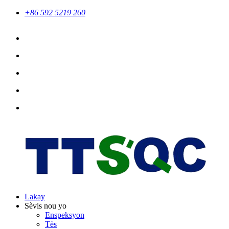
+86 592 5219 260
Lakay
Sèvis nou yo
Enspeksyon
Tès