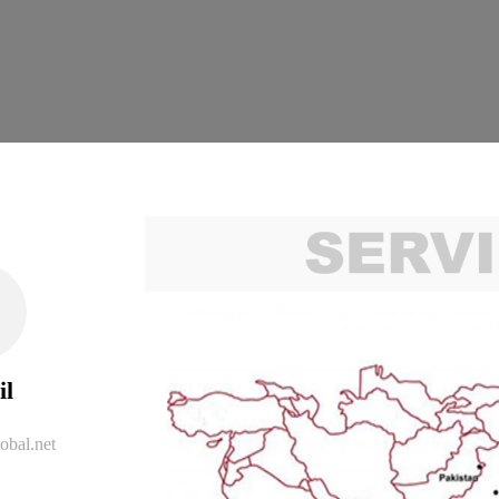
il
obal.net