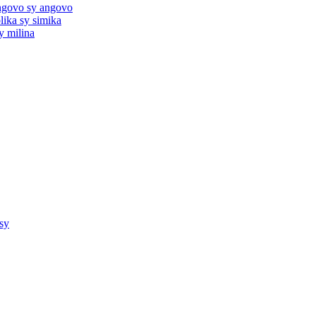
angovo sy angovo
lika sy simika
y milina
sy