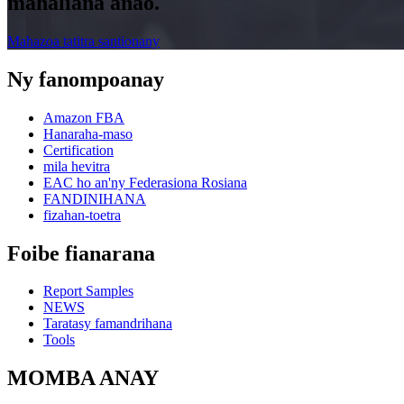
mahaliana anao.
Mahazoa tatitra santionany
Ny fanompoanay
Amazon FBA
Hanaraha-maso
Certification
mila hevitra
EAC ho an'ny Federasiona Rosiana
FANDINIHANA
fizahan-toetra
Foibe fianarana
Report Samples
NEWS
Taratasy famandrihana
Tools
MOMBA ANAY