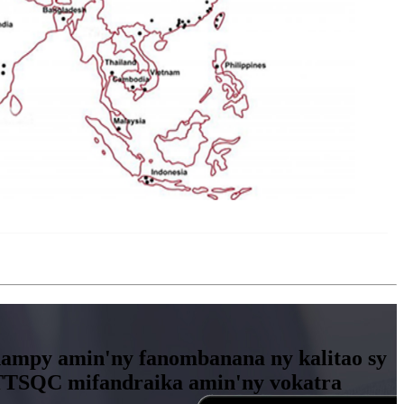
manampy amin'ny fanombanana ny kalitao sy
y TTSQC mifandraika amin'ny vokatra