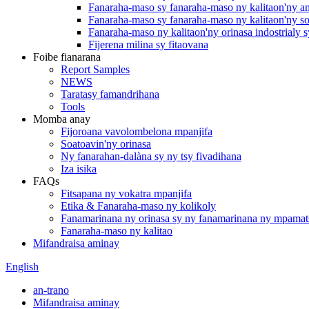
Fanaraha-maso sy fanaraha-maso ny kalitaon'ny 
Fanaraha-maso sy fanaraha-maso ny kalitaon'ny so
Fanaraha-maso ny kalitaon'ny orinasa indostrialy s
Fijerena milina sy fitaovana
Foibe fianarana
Report Samples
NEWS
Taratasy famandrihana
Tools
Momba anay
Fijoroana vavolombelona mpanjifa
Soatoavin'ny orinasa
Ny fanarahan-dalàna sy ny tsy fivadihana
Iza isika
FAQs
Fitsapana ny vokatra mpanjifa
Etika & Fanaraha-maso ny kolikoly
Fanamarinana ny orinasa sy ny fanamarinana ny mpamat
Fanaraha-maso ny kalitao
Mifandraisa aminay
English
an-trano
Mifandraisa aminay