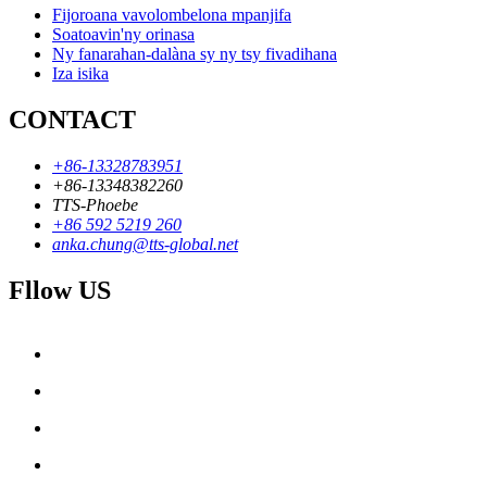
Fijoroana vavolombelona mpanjifa
Soatoavin'ny orinasa
Ny fanarahan-dalàna sy ny tsy fivadihana
Iza isika
CONTACT
+86-13328783951
+86-13348382260
TTS-Phoebe
+86 592 5219 260
anka.chung@tts-global.net
Fllow US