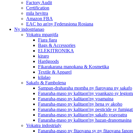
Factory Audit
Certification
mila hevitra
Amazon FBA
EAC ho an'ny Federasiona Rosiana
Ny indostrianao
Vokatra mpanjifa
Fiara fiara
Bags & Accessories
ELEKITRONIKA
kiraro
Hardgoods
Fikarakarana manokana & Kosmetika
Textile & Apparel
kilalao
Sakafo & Fambolena
Sampan-draharaha momba ny fiarovana ny sakafo
Fanaraha-maso ny kalitaon'ny voankazo sy legiom
Fanaraha-maso ny kalitaon'ny voamaina
Fanaraha-maso ny kalitaon'ny hena sy akoho
Fanaraha-maso ny kalitaon'ny pesticide sy fumigat
Fanaraha-maso ny kalitaon'ny sakafo voavoatra
Fanaraha-maso ny kalitaon'ny hazan-dranomasina
Vokatra indostrialy
Fanaraha-maso ny fitaovana sy ny fitaovana fanor