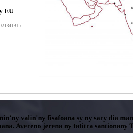
ny EU
021841915
min'ny valin'ny fisafoana sy ny sary dia 
foana. Avereno jerena ny tatitra santionan