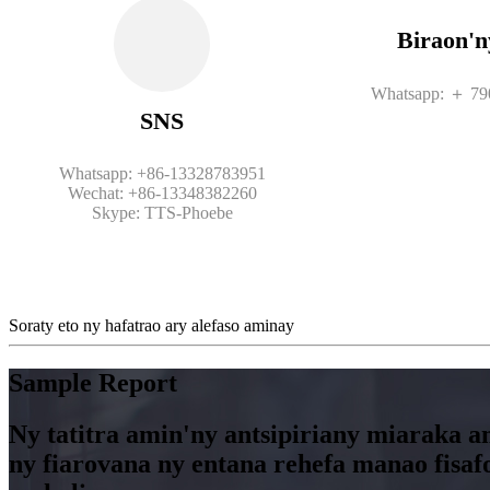
Biraon'
Whatsapp: ＋ 79
SNS
Whatsapp: +86-13328783951
Wechat: +86-13348382260
Skype: TTS-Phoebe
Soraty eto ny hafatrao ary alefaso aminay
Sample Report
Ny tatitra amin'ny antsipiriany miaraka a
ny fiarovana ny entana rehefa manao fisa