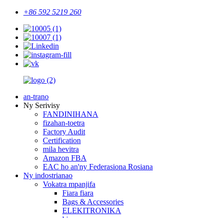
+86 592 5219 260
an-trano
Ny Serivisy
FANDINIHANA
fizahan-toetra
Factory Audit
Certification
mila hevitra
Amazon FBA
EAC ho an'ny Federasiona Rosiana
Ny indostrianao
Vokatra mpanjifa
Fiara fiara
Bags & Accessories
ELEKITRONIKA