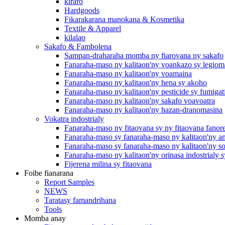
kiraro
Hardgoods
Fikarakarana manokana & Kosmetika
Textile & Apparel
kilalao
Sakafo & Fambolena
Sampan-draharaha momba ny fiarovana ny sakafo
Fanaraha-maso ny kalitaon'ny voankazo sy legiom
Fanaraha-maso ny kalitaon'ny voamaina
Fanaraha-maso ny kalitaon'ny hena sy akoho
Fanaraha-maso ny kalitaon'ny pesticide sy fumigat
Fanaraha-maso ny kalitaon'ny sakafo voavoatra
Fanaraha-maso ny kalitaon'ny hazan-dranomasina
Vokatra indostrialy
Fanaraha-maso ny fitaovana sy ny fitaovana fanor
Fanaraha-maso sy fanaraha-maso ny kalitaon'ny 
Fanaraha-maso sy fanaraha-maso ny kalitaon'ny so
Fanaraha-maso ny kalitaon'ny orinasa indostrialy s
Fijerena milina sy fitaovana
Foibe fianarana
Report Samples
NEWS
Taratasy famandrihana
Tools
Momba anay