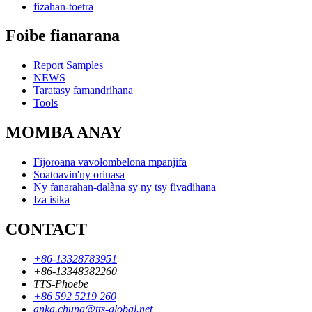
fizahan-toetra
Foibe fianarana
Report Samples
NEWS
Taratasy famandrihana
Tools
MOMBA ANAY
Fijoroana vavolombelona mpanjifa
Soatoavin'ny orinasa
Ny fanarahan-dalàna sy ny tsy fivadihana
Iza isika
CONTACT
+86-13328783951
+86-13348382260
TTS-Phoebe
+86 592 5219 260
anka.chung@tts-global.net