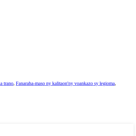
a trano
,
Fanaraha-maso ny kalitaon'ny voankazo sy legioma
,