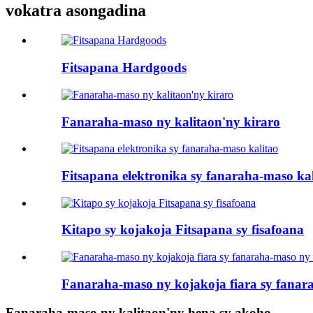
vokatra asongadina
Fitsapana Hardgoods
Fanaraha-maso ny kalitaon'ny kiraro
Fitsapana elektronika sy fanaraha-maso kal
Kitapo sy kojakoja Fitsapana sy fisafoana
Fanaraha-maso ny kojakoja fiara sy fanar
Fanaraha-maso ny kalitaon'ny hena sy akoho