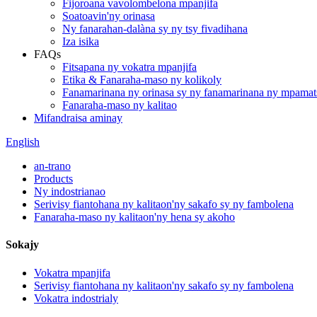
Fijoroana vavolombelona mpanjifa
Soatoavin'ny orinasa
Ny fanarahan-dalàna sy ny tsy fivadihana
Iza isika
FAQs
Fitsapana ny vokatra mpanjifa
Etika & Fanaraha-maso ny kolikoly
Fanamarinana ny orinasa sy ny fanamarinana ny mpamat
Fanaraha-maso ny kalitao
Mifandraisa aminay
English
an-trano
Products
Ny indostrianao
Serivisy fiantohana ny kalitaon'ny sakafo sy ny fambolena
Fanaraha-maso ny kalitaon'ny hena sy akoho
Sokajy
Vokatra mpanjifa
Serivisy fiantohana ny kalitaon'ny sakafo sy ny fambolena
Vokatra indostrialy