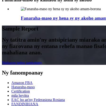
Fanaraha-maso ny hena sy ny akoho ama
Sample Report
Ny tatitra amin'ny antsipiriany miaraka a
ny fiarovana ny entana rehefa manao fisa
mahaliana anao.
Mahazoa tatitra santionany
Ny fanompoanay
Amazon FBA
Hanaraha-maso
Certification
mila hevitra
EAC ho an'ny Federasiona Rosiana
FANDINIHANA