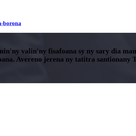
m-borona
min'ny valin'ny fisafoana sy ny sary dia 
foana. Avereno jerena ny tatitra santionan