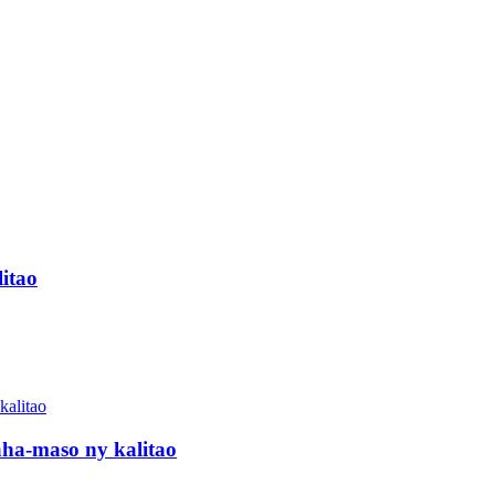
itao
aha-maso ny kalitao