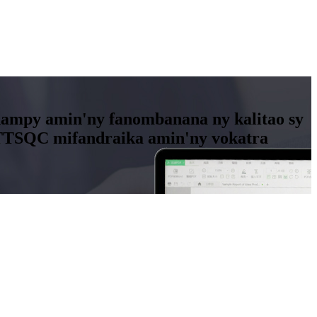
manampy amin'ny fanombanana ny kalitao sy
y TTSQC mifandraika amin'ny vokatra