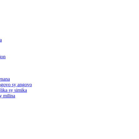
a
ion
enana
angovo sy angovo
lika sy simika
y milina