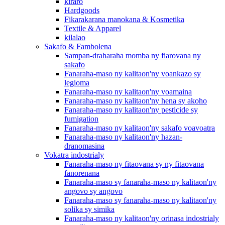
kiraro
Hardgoods
Fikarakarana manokana & Kosmetika
Textile & Apparel
kilalao
Sakafo & Fambolena
Sampan-draharaha momba ny fiarovana ny
sakafo
Fanaraha-maso ny kalitaon'ny voankazo sy
legioma
Fanaraha-maso ny kalitaon'ny voamaina
Fanaraha-maso ny kalitaon'ny hena sy akoho
Fanaraha-maso ny kalitaon'ny pesticide sy
fumigation
Fanaraha-maso ny kalitaon'ny sakafo voavoatra
Fanaraha-maso ny kalitaon'ny hazan-
dranomasina
Vokatra indostrialy
Fanaraha-maso ny fitaovana sy ny fitaovana
fanorenana
Fanaraha-maso sy fanaraha-maso ny kalitaon'ny
angovo sy angovo
Fanaraha-maso sy fanaraha-maso ny kalitaon'ny
solika sy simika
Fanaraha-maso ny kalitaon'ny orinasa indostrialy