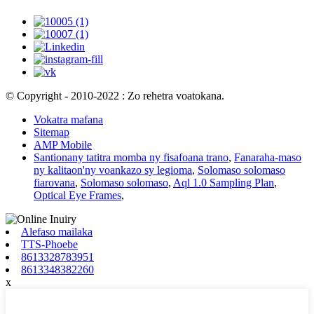
© Copyright - 2010-2022 : Zo rehetra voatokana.
Vokatra mafana
Sitemap
AMP Mobile
Santionany tatitra momba ny fisafoana trano
,
Fanaraha-maso
ny kalitaon'ny voankazo sy legioma
,
Solomaso solomaso
fiarovana
,
Solomaso solomaso
,
Aql 1.0 Sampling Plan
,
Optical Eye Frames
,
Alefaso mailaka
TTS-Phoebe
8613328783951
8613348382260
x