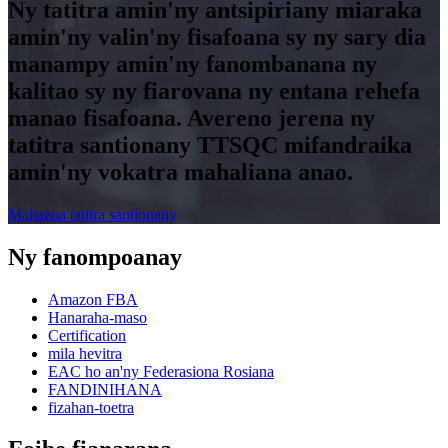
Ny tatitra amin'ny antsipiriany miaraka
amin'ny valin'ny fisafoana sy ny sary dia
manampy amin'ny fanombanana ny
kalitao sy ny fiarovana ny entana rehefa
manao fisafoana. Avereno jerena ny
tatitra santionany TTSQC mifandraika
amin'ny vokatra mahaliana anao.
Mahazoa tatitra santionany
Ny fanompoanay
Amazon FBA
Hanaraha-maso
Certification
mila hevitra
EAC ho an'ny Federasiona Rosiana
FANDINIHANA
fizahan-toetra