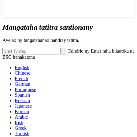
Mangataha tatitra santionany
Avelao ny fangatahanao handray tatitra.
Tsindrio ny Enter raha hikaroka na
ESC hanakatona
English
Chinese
French
German
Portuguese
Spanish
Russian
Japanese
Korean
Arabic
Irish
Greek
Turkish