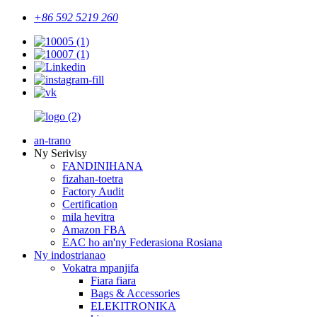
+86 592 5219 260
an-trano
Ny Serivisy
FANDINIHANA
fizahan-toetra
Factory Audit
Certification
mila hevitra
Amazon FBA
EAC ho an'ny Federasiona Rosiana
Ny indostrianao
Vokatra mpanjifa
Fiara fiara
Bags & Accessories
ELEKITRONIKA