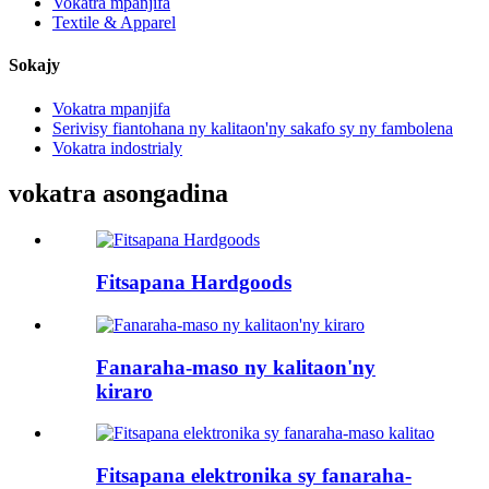
Vokatra mpanjifa
Textile & Apparel
Sokajy
Vokatra mpanjifa
Serivisy fiantohana ny kalitaon'ny sakafo sy ny fambolena
Vokatra indostrialy
vokatra asongadina
Fitsapana Hardgoods
Fanaraha-maso ny kalitaon'ny
kiraro
Fitsapana elektronika sy fanaraha-