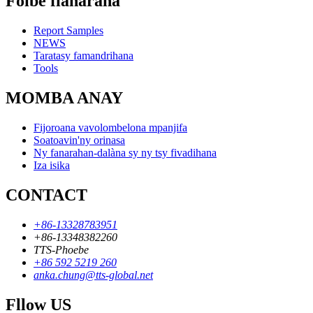
Foibe fianarana
Report Samples
NEWS
Taratasy famandrihana
Tools
MOMBA ANAY
Fijoroana vavolombelona mpanjifa
Soatoavin'ny orinasa
Ny fanarahan-dalàna sy ny tsy fivadihana
Iza isika
CONTACT
+86-13328783951
+86-13348382260
TTS-Phoebe
+86 592 5219 260
anka.chung@tts-global.net
Fllow US