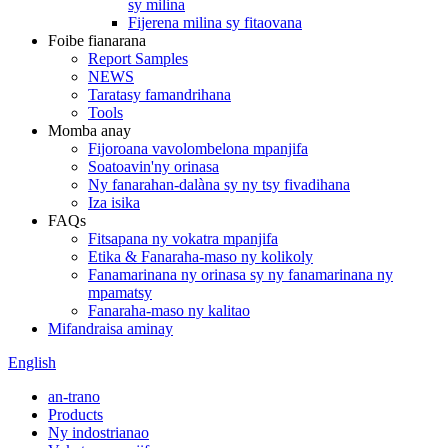
sy milina
Fijerena milina sy fitaovana
Foibe fianarana
Report Samples
NEWS
Taratasy famandrihana
Tools
Momba anay
Fijoroana vavolombelona mpanjifa
Soatoavin'ny orinasa
Ny fanarahan-dalàna sy ny tsy fivadihana
Iza isika
FAQs
Fitsapana ny vokatra mpanjifa
Etika & Fanaraha-maso ny kolikoly
Fanamarinana ny orinasa sy ny fanamarinana ny
mpamatsy
Fanaraha-maso ny kalitao
Mifandraisa aminay
English
an-trano
Products
Ny indostrianao