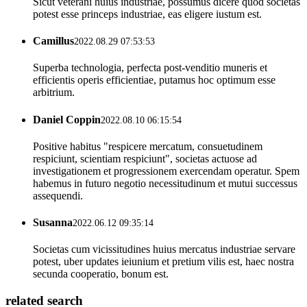
Sicut veterani huius industriae, possumus dicere quod societas
potest esse princeps industriae, eas eligere iustum est.
Camillus
2022.08.29 07:53:53
Superba technologia, perfecta post-venditio muneris et
efficientis operis efficientiae, putamus hoc optimum esse
arbitrium.
Daniel Coppin
2022.08.10 06:15:54
Positive habitus "respicere mercatum, consuetudinem
respiciunt, scientiam respiciunt", societas actuose ad
investigationem et progressionem exercendam operatur. Spem
habemus in futuro negotio necessitudinum et mutui successus
assequendi.
Susanna
2022.06.12 09:35:14
Societas cum vicissitudines huius mercatus industriae servare
potest, uber updates ieiunium et pretium vilis est, haec nostra
secunda cooperatio, bonum est.
related search