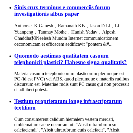
Sinis crux terminus e commerciis forum
investigationis albus paper
Authors：K Ganesh，Ramanath KB，Jason D Li，Li
Yuanpeng，Tanmay Mothe，Hanish Yadav，Alpesh
Chaddha和Neelesh Mundra Internet communicationem
oeconomicam et efficacem aedificavit "pontem &#...
Quomodo aestimas qualitatem casuum
telephonicii plastici? Habesne signa qualitatis?
Materia casuum telephonicorum plasticorum plerumque est
PC (id est PVC) vel ABS, quod plerumque e materiis rudibus
discursum est. Materiae rudis sunt PC casus qui non processit
et adhiberi potest...
Testium proprietatum longe infrascriptarum
textilium
Cum consumerent calidum hiemalem vestem mercari,
emblematum saepe occurrant ut: "Absit ultrarubrum sui
calefaciendi", "Absit ultrarubrum cutis calefacit", "Absit