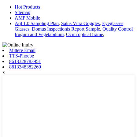
Hot Products
Sitemap
AMP Mobile
Aql 1.0 Sampling Plan
,
Salus Vitra Goggles
,
Eyeglasses
Glasses
,
Domus Inspectionis Report Sample
,
Quality Control
frugum and Vegetabilium
,
Oculi optical frame
,
Mittere Email
TTS-Phoebe
8613328783951
8613348382260
x