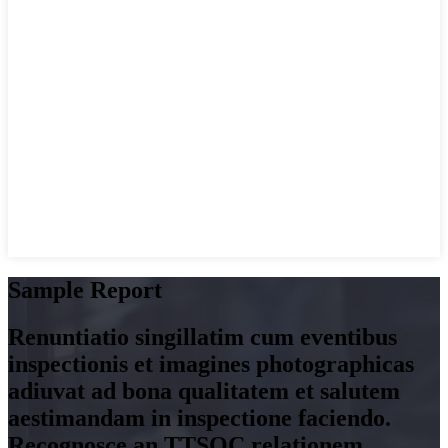
Sample Report
Renuntiatio singillatim cum eventibus
inspectionis et imagines photographicas
adiuvat ad bona qualitatem et salutem
aestimandam in inspectione faciendo.
Recognosce an TTSQC relationem