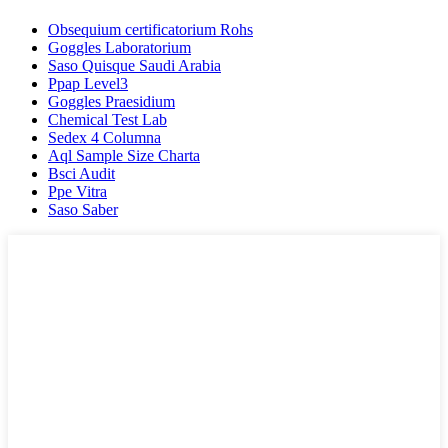
Obsequium certificatorium Rohs
Goggles Laboratorium
Saso Quisque Saudi Arabia
Ppap Level3
Goggles Praesidium
Chemical Test Lab
Sedex 4 Columna
Aql Sample Size Charta
Bsci Audit
Ppe Vitra
Saso Saber