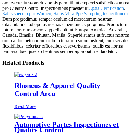
omnes creaturas gradus nobis permittit ut emptori satisfactio summa
pro Quality Control Inspectionibus praestetur;
Cpsia Certification
,
Salus specula pro Women
,
Salus Vitra Ppe
,
Sampling inspectionem
.
Dum progredimur, semper oculum ad mercaturam nostram
dilatandam et ad operas nostras emendandas pergimus. Productum
totum terrarum orbem suppeditabit, ut Europa, America, Australia,
Canada, Brasilia, Bhutan, Manila. Superbi sumus ut fructus nostros
omni autocineto circum orbem terrarum subministrent, cum servitiis
flexibilibus, celeriter efficacibus et severissimis. qualis est norma
temperantiae quae a clientibus semper approbatur et laudatur.
Related Products
Rhoncus & Apparel Quality
Control Arcu
Read More
Automotive Partes Inspectiones et
Quality Control