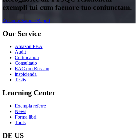
exempli tui cum faenore tuo coniunctam.
Accipere Sample Report
Our Service
Amazon FBA
Audit
Certification
Consultatio
EAC pro Russian
inspicienda
Testis
Learning Center
Exempla referre
News
Forma libri
Tools
DE US