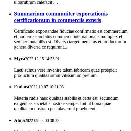
ultrarubrum calefacit .. .
Summarium communiter exportationis
certificationum in commerciis exteris
Certificatio exportandae fiduciae confirmatio est commercium,
et hodiernae ambitus commercii internationalis multiplex et
semper mutabilis est. Diversa target mercatus et productorum
genera diversa ce requirunt...
Myra
2022.12.15 14:53:01
Laeti sumus vere invenire talem fabricam quae prospicit
productum qualitas simul vilissimum pretium.
Eudora
2022.10.07 10:21:03
Materia rudis haec qualitas stabilis et certa est, secundum
exigentias societatis nostrae semper fuit ut bona quae
qualitatem nostram postulaverunt praeberent.
Alma
2022.09.28 00:38:23